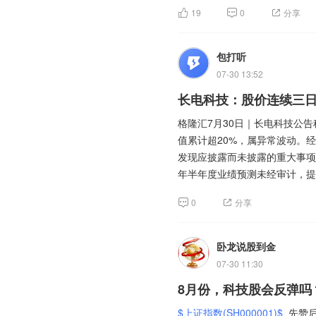
19
0
分享
今天卧龙结合市场现实，和大家
风华高科同时覆盖超级电容、共
叠加MLCC行业周期回暖、国
包打听
注，后续伴随半导体赛道内部高
讨论量大幅攀升，最终进入热度
07-30 13:52
先说结论：短线追涨杀跌、机械
长电科技：股价连续三日
期的成熟投资者，AI永远无法
中际旭创是全球光模块领域的龙
格隆汇7月30日｜长电科技公告
手订单能见度高，同时是公募基
值累计超20%，属异常波动。
走高带动光模块相关赛道关注度
发现应披露而未披露的重大事项
再说了，散户都是被收割的对象
段先后传出光模块行业价格战传
年半年度业绩预测未经审计，提
资本开支预期的广泛讨论，多重
清公告，港股上市相关安排形成
0
分享
响等多维度展开分析探讨，相关
卧龙先聊聊当下已经发生的现状
长电科技是国内规模领先、技术储
卧龙说股到金
等先进封装领域核心技术，属于
07-30 11:30
现在市场里机构的AI量化程序
标签，长期受益于AI算力产业
8月份，科技股会反弹吗
不会大涨之后盲目贪心。毫秒级
标的。此前AI先进封装相关题
弱点。很多短线朋友应该深有体
态扰动，市场各方围绕其长期产
$上证指数(SH000001)$
先赞后