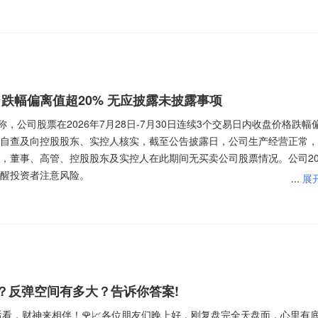
一起聊聊这个这个话题！
封装光学两大热门赛道概念，是国内稀缺的全品类被动元件国资龙头，此
产替代需求旺盛、中报业绩向好的多重基本面支撑，相关话题获得大量市场
低切换动向，相关讨论热度进一步走高，叠加自身的高热度交易属性，相
榜单。
看图交易的散户投资者，会被AI持续碾压；但是具备独立思考、懂得把握
跌幅偏离值超20% 无应披露未披露事项
彻底替代。
头企业，核心概念覆盖共封装光学、F5G概念，绑定头部海外科技客户
称，公司股票在2026年7月28日-7月30日连续3个交易日内收盘价格跌幅
金重仓的核心科技标的，长期受到资本市场高度关注。此前AI算力产业热
经自查及向控股股东、实控人核实，截至公告披露日，公司生产经营正常
攀升，作为赛道核心标的积累了极高讨论基础，后续推进港股IPO，发行
，董事、高管、控股股东及实控人在此期间无买卖公司股票情况。公司20
没了，散户主力怎么收割呢？所以股民是最不担心失业的一个群体。
闻、实控人减持相关消息，叠加海外AI硬件相关舆论走弱引发市场对云厂
醒投资者注意风险。
因素催生大量相关解读内容。之后公司推出巨额回购、针对降价传闻发布
...
展
连锁反应，海量内容围绕其行业地位、事件背后产业逻辑、对科技赛道的
话题声量快速攀升。
。
备深厚的集成电路封测龙头，掌握HBM高带宽存储封装、Chiplet异构
AI算力产业链核心标的，叠加国家大基金持股、存储芯片两大热门产业概
，就是最直观的例子。机器没有贪婪、没有恐惧，不会因为大跌恐慌割肉，
发展与半导体国产替代大趋势，本身就是半导体赛道中市场关注度极高的核
？反弹空间有多大？告诉你答案!
速度扫描几千只股票，严格执行止盈止损，专门拿捏普通人追涨扛跌的人
材走热让其收获大量流量关注，后续中报业绩预告落地，叠加海外相关产业
会，明明看着要拉升，突然一波砸盘；跌到支撑位以为要反弹，直接再下
业价值兑现节奏、短期题材逻辑的可持续性、估值与基本面的匹配度等议
看，财神来相伴！🌹📈各位朋友们晚上好，刚复盘完全天盘面，心里有