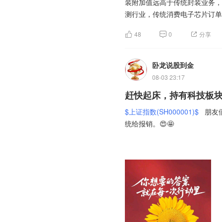
装附加值远高于传统封装业务，
测行业，传统消费电子芯片订单
子周期形成明显分化。公司一边
48
0
分享
化客户结构，降低单一市场波动
片、功率芯片需求量稳步增加，
逐步提升车载业务的营收占比，
卧龙说股到金
客观存在，同时国内外同行都在
08-03 23:17
子化、芯片国产替代三大逻辑长
赶快起床，持有科技板块
力产业链资本开支节奏，会直接
况。
$龙头股份(SH600630)$
$上证指数(SH000001)$
朋友们
统给报销。😍🤩
昨天晚上外围市场全线大涨，科
今天，科技板块绝地反击的机会
不了。