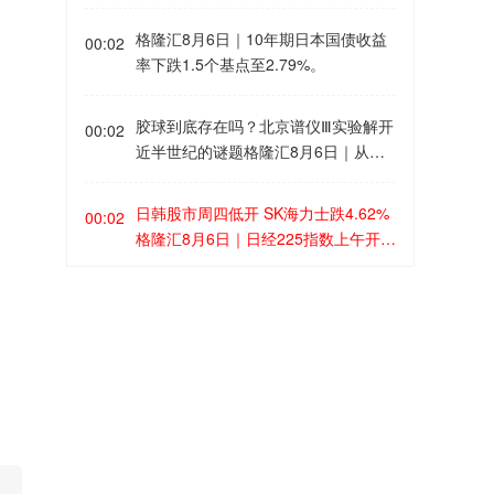
大幅提升。
达到6233.64亿元，环比+77.7%；占
格隆汇8月6日｜10年期日本国债收益
基金重仓股总规模的15.38%，环比+4.
00:02
率下跌1.5个基点至2.79%。
38pcts，相较通信行业标准配置比例
大幅超配了8.35pcts。中信证券认为，
随着1.6T光模块加速放量、硅光与CP
胶球到底存在吗？北京谱仪Ⅲ实验解开
00:02
O等前沿技术逐步进入商业化导入期，
近半世纪的谜题格隆汇8月6日｜从中
以及国内AI算力基建持续加码，高景
国科学院高能物理研究所获悉，北京
气度有望持续驱动板块估值与业绩双
时间8月6日，北京正负电子对撞机上
日韩股市周四低开 SK海力士跌4.62%
00:02
重提升。
的北京谱仪Ⅲ实验国际合作组在巴西举
格隆汇8月6日｜日经225指数上午开盘
行的国际高能物理大会上宣布：经过1
跌0.61%。韩国综合股价指数（KOSP
5年的持续研究，北京谱仪Ⅲ实验建立
I）开盘下跌近2%，SK海力士跌4.6
APEC中国年带火深圳口岸国际客流格
了证明胶球存在的完整证据链，解开
00:00
2%，三星电子跌2.24%。
隆汇8月6日｜据深圳边检总站统计，
了困扰学术界近半个世纪的胶球存在
截至8月4日，经深圳口岸入出境外国
之谜。该发现不仅为“量子色动力学”理
人突破500万人次，较2025年提前58
论提供了决定性验证，也表明一类全
2026-08-05

天达成。受益于我国免签政策扩容以
新物质形态——纯由“力”构成的物质的
及APEC会议效应，深圳口岸外籍客流
存在。
中金：全球聚变产业共振，产业链机
23:58
持续走高，其中免签入境占比过半。
遇逐步显现格隆汇8月6日｜中金公司
研报指出，全球核聚变投资快速增