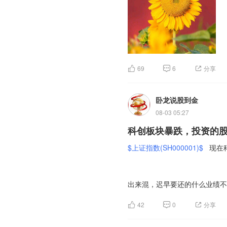
分享人日好文章，开启美好新一天
【你想要的答案，就在每一次行
69
6
分享
别因为暂时看不清方向，就急着
卧龙说股到金
眼前的事做好，把脚下的路走稳
08-03 05:27
🌹❤️🙏
$中芯国际(SH688981)$
科创板块暴跌，投资的
$浪潮信息(SZ000977)$
$中科
$光迅科技(SZ002281)$
$上证指数(SH000001)$
现在
出来混，迟早要还的什么业绩不
42
0
分享
所以上涨的时候翻了几倍的时候