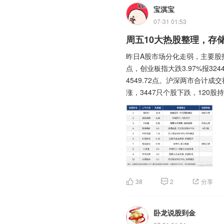
吗？
宝淇宝
07-31 01:53
周五10大热股整理，存
科技板块的业绩没有下滑呀，不
昨日A股市场分化走弱，主要股指全线
点，创业板指大跌3.97%报3244
当时追高买入的朋友们，现在从
4549.72点。沪深两市合计成
呀。
涨，3447只个股下跌，12
撤。
所以明白卧龙当时高喊大家保持
今日A股十大人气热股如下：
的，没听话的，那就没办法了。
德明利
$德明利(SZ001309)$
风华高科
$风华高科(SZ000636
所以对大部分的新股民来说，炒
(SH600584)$
、紫光股份
$紫
38
2
分享
成，反蚀把米。
技(SZ002185)$
、永鼎股份
$
此外，太极实业、通富微电、国
卧龙说股到金
慢慢来吧，股市来日方长，慢慢