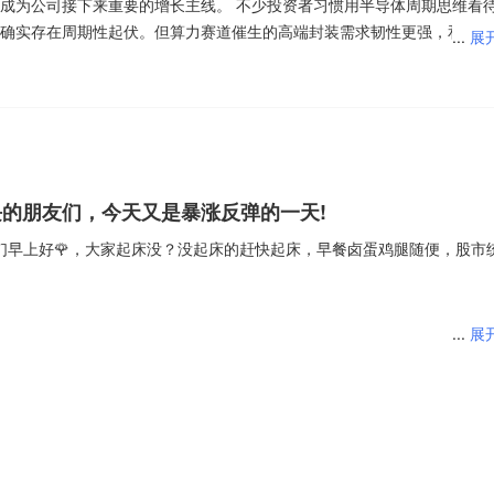
成为公司接下来重要的增长主线。 不少投资者习惯用半导体周期思维看
确实存在周期性起伏。但算力赛道催生的高端封装需求韧性更强，和消费
...
展
持续维护海外头部芯片客户合作，一边积极拓展国内本土算力企业，不断
带来的冲击。 汽车电子同样是长期看点。新能源车智能化持续升级，射
车规级封装门槛更高，盈利水平相对稳定。公司持续完善车规产品线认证
打造第二条增长支撑。 先进封装产线建设需要大额资本投入，折旧成本
加码高端工艺，行业竞争逐步加剧。长远来看，算力基础设施扩容、汽车
期成立。 后续重点留意先进封装产能利用率、高毛利产品营收占比变化
的朋友们，今天又是暴涨反弹的一天!
影响行业景气度，机会与周期风险并存，需要持续跟踪下游订单的兑现情
$长电科技(SH600584)$
早上好🌹，大家起床没？没起床的赶快起床，早餐卤蛋鸡腿随便，股市
...
展
技股暴涨，中概股普涨，中国金龙指数小涨。 今天的盘面继续数钱吧。😍
来了！卧龙昨天加上一层，非常完美的操作。 大跌你就买，大涨你就卖