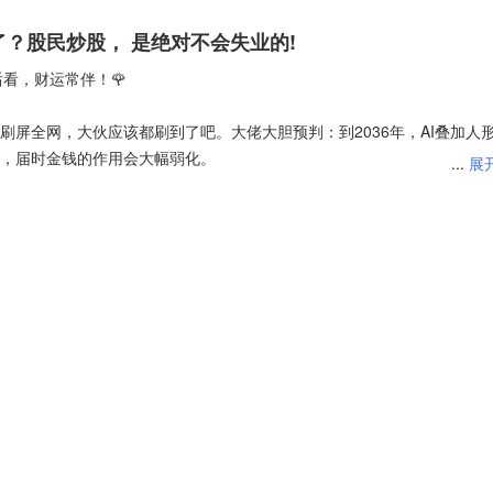
么大不了的。
概念赛道，此前市场基于存储涨价周期趋势对其半年报业绩有净利润大幅
了？股民炒股， 是绝对不会失业的!
ash存储相关题材获得较高市场关注度。后续半年报业绩不及此前市场乐观预
看，财运常伴！🌹
见顶的行业预判，引发筹码松动，高位堆积深度套牢盘，市场对其后续发
心态哦，千万不要急躁，千万不要牢骚，涨的时候要想到跌，跌的时候要
级浪潮驱动行业存储模组业务量价齐升，叠加公司自研芯片实现技术突破，

$中证1000(SH000852)$
刷屏全网，大伙应该都刷到了吧。大佬大胆预判：到2036年，AI叠加人
市场围绕其后续发展是反转还是诱多的讨论持续发酵，资金博弈放大话题
国际(SH688981)$
$长电科技(SH600584)$
$中际旭创(SZ300308)$
，届时金钱的作用会大幅弱化。
。
...
展
两大热门赛道的代表性企业，为利基存储赛道核心标的，此前凭借亮眼业
其视作长鑫科技关联标的，对其抱有较高成长估值预期。长鑫科技登陆科
斯克认为，AI最先取代程序员、分析师这类脑力工作者，反而体力工种短
鑫关联标的炒作逻辑，市场开始担忧长鑫后续产能扩张可能引发存储芯片
往动手实操类工作转型。
市场信心，此前透支的赛道成长估值逻辑逐步回归理性，各方围绕兆易创
发展前景展开大量观点交锋与集中讨论，推动相关话题热度攀升。
最先进的国产存储核心龙头登陆科创板，带有新股与次新股、融资融券标
下，冒出灵魂拷问：脑力劳动都要失业，那咱们天天盯盘、研究财报、买
价值以及AI存储增量、基本面支撑扎实的产业逻辑，上市后持续获得机构
来会不会直接被AI一键取代呢？😄😂
效应，大量资金从缺乏基本面支撑的纯题材类存储标的向其集中，引发市
储核心资产价值重估的广泛讨论，相关话题热度持续居高不下，成为市场