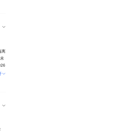
前
关
关
周
，在
偏离
度
，未
阶
26
商
澄
开
影
集成
念
也
心
性
动
一
题
底