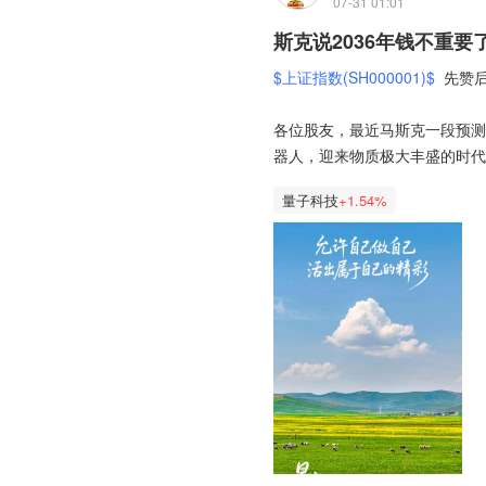
07-31 01:01
吧，就当做给股市交学费，没什
德明利属于存储芯片、中芯国际
斯克说2036年钱不重要
倍的乐观预判，凭借NOR Fl
$上证指数(SH000001)$
先赞后
期，同时传出存储涨价周期可能
暂时亏损的朋友们一定要保持好
争议走高。之后AI终端存储升
到涨，这么简单了。😄😂🤩😍
各位股友，最近马斯克一段预测
为赛道新锐获得资金合力追捧，
$创业板指(SZ399006)$
$中芯
器人，迎来物质极大丰盛的时代
论度，推动其维持高市场关注度
$德明利(SZ001309)$
量子科技
+1.54%
兆易创新是存储芯片、汽车芯片
吸引大量市场关注，市场长期将
还有一个关键点很多人忽略：马
板后，终结了兆易创新此前的长
不容易被替代，建议普通人尽早
业格局变动，叠加减持安排扰动
的行业定位、基本面价值、后续
C长鑫作为国内规模最大、技术
看到这里，不少股友心里咯噔一
属性，依托存储自主可控的战略
股票，股民炒股算不算脑力活？未
金大额布局，形成极强资金虹吸
对存储赛道结构性分化、国产存
期高度聚焦的标的。