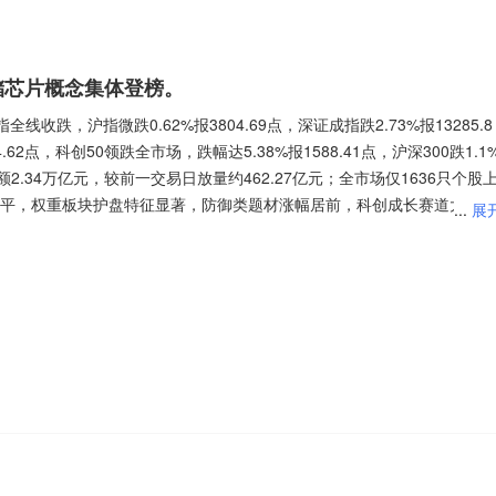
储芯片概念集体登榜。
都很好吗？为什么股价跌了呢？
收跌，沪指微跌0.62%报3804.69点，深证成指跌2.73%报13285.8
.62点，科创50领跌全市场，跌幅达5.38%报1588.41点，沪深300跌1.1
信心变成幻想了，从赚钱变成解套了。 看看这目的变化，这块真是令人
交额2.34万亿元，较前一交易日放量约462.27亿元；全市场仅1636只个股
0股持平，权重板块护盘特征显著，防御类题材涨幅居前，科创成长赛道大幅回
...
展
谨慎，小心，任何股票涨不到天上去。 这是拯救了不少朋友啊，当然是
、兆易创新
$兆易创新(SH603986)$
、C长鑫
$长鑫科技(SH688825)$
)$
、中际旭创
$中际旭创(SZ300308)$
、长电科技
$长电科技
股股价是你投资的信心，而不是业绩。所以终究会赔了夫人又折兵，偷鸡
光股份(SZ000938)$
、江波龙
$江波龙(SZ301308)$
、华天科技
$华
永鼎股份(SH600105)$
。
际复材、东山精密、双星新材等也热度靠前。
回本，慢慢赚钱，不要急躁哦。 既来之，则安之，既然套上了，就慢慢