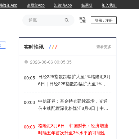
格隆汇App
诊股宝App
汇路演App
极调研
加入我们
通胀

登录 / 注册
通胀
选
实时快讯
查看更多
2026-08-06 00:05:35

日经225指数跌幅扩大至1%格隆汇8月
00:05
6日｜日经225指数跌幅扩大至1%，现
报65664.7点。
中信证券：基金持仓延续高增，光通
00:03
信主线配置深化格隆汇8月6日｜中信
证券研报指出，2026年二季度A股通
信行业公募基金持仓规模环比继续大
格隆汇8月6日｜韩国财长：经济增速
00:03
幅提升，光通信板块核心个股仍是增
时隔五年首次升至3%水平的可能性已
持主力。26Q2通信行业基金持仓规模