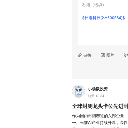
$长电科技(SH600584)$

链接

图片

小杨谈投资
前天 13:34
全球封测龙头卡位先进封
作为国内封测赛道的头部企业，
一。当前AI产业持续升温，高性能