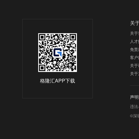
关
关于
人才
免责
客户
关于
关于
格隆汇APP下载
声明
违法与
©深