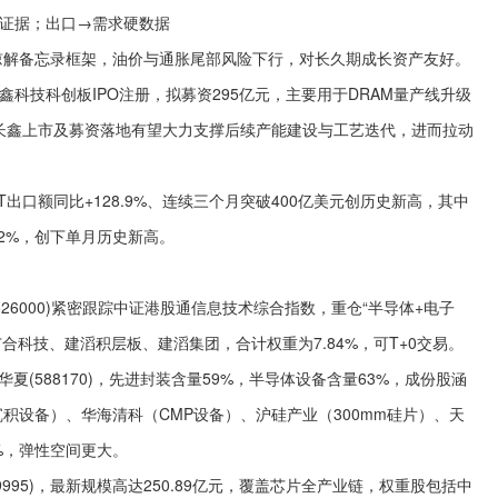
硬证据；出口→需求硬数据
谅解备忘录框架，油价与通胀尾部风险下行，对长久期成长资产友好。
鑫科技科创板IPO注册，拟募资295亿元，主要用于DRAM量产线升级
长鑫上市及募资落地有望大力支撑后续产能建设与工艺迭代，进而‌拉动
出口额同比+128.9%、连续三个月突破400亿美元创历史新高，其中
9.2%‌，创下单月历史新高。
26000)紧密跟踪中证港股通信息技术综合指数，重仓“半导体+电子
合科技、建滔积层板、建滔集团，合计权重为7.84%，可T+0交易。
夏(588170)，先进封装含量59%，半导体设备含量63%，成份股涵
积设备）、华海清科（CMP设备）、沪硅产业（300mm硅片）、天
%，弹性空间更大。
9995)，最新规模高达250.89亿元，覆盖芯片全产业链，权重股包括中