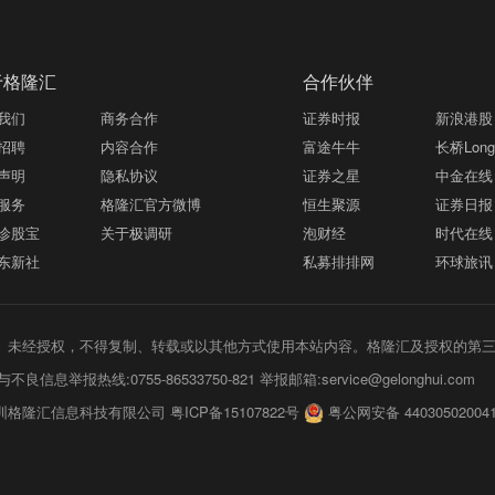
于格隆汇
合作伙伴
我们
商务合作
证券时报
新浪港股
招聘
内容合作
富途牛牛
长桥LongB
声明
隐私协议
证券之星
中金在线
服务
格隆汇官方微博
恒生聚源
证券日报
诊股宝
关于极调研
泡财经
时代在线
东新社
私募排排网
环球旅讯
未经授权，不得复制、转载或以其他方式使用本站内容。格隆汇及授权的第
不良信息举报热线:0755-86533750-821 举报邮箱:service@gelonghui.com
圳格隆汇信息科技有限公司 粤ICP备15107822号
粤公网安备 44030502004