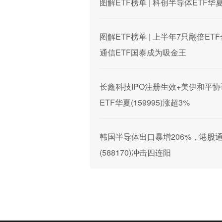
图解ETF榜单 | 科创半导体ET
图解ETF榜单 | 上半年7只翻倍
通信ETF国泰成为吸金王
长鑫科技IPO注册生效+美伊和平协议
ETF华夏(159995)涨超3%
韩国半导体出口暴增206%，港股通信
(588170)冲击四连阳