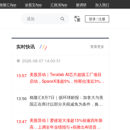
格隆汇App
诊股宝App
汇路演App
极调研
加入我们
通胀

登录 / 注册
通胀
实时快讯
查看更多
2026-08-07 14:00:32

美股异动｜Terafab AI芯片超级工厂项目
13:57
启动，SpaceX涨超5%，特斯拉涨近3%格
隆汇8月7日｜SpaceX(SPCX.US)涨超
5%，报121.33美元；特斯拉(TSLA.US)
格隆汇8月7日｜据环球邮报：加拿大与美
13:56
涨近3%，报328.92美元。消息面上，马
国正在商讨以部分关税减免为条件，换取
斯克Terafab AI芯片超级工厂项目启动，S
对方在贸易上作出让步。
paceX与特斯拉将初期投资168亿美元，
美股异动丨爱彼迎大涨超15%创逾四年新
在得克萨斯州Grimes County建设Terafa
13:47
高，上调全年业绩指引+拟推出AI语音客
b，该工厂旨在缩小全球芯片供应与Spac