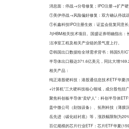
消息面：停战→分母修复；IPO注册→扩产
①美伊停战→风险偏好修复：双方确认停战
①长鑫科技IPO注册生效：证监会批复同意长
与HBM相关技术项目。国盛证券明确指出：
洁净室工程及相关产业链的景气度上行。
②韩国出口数据给全球需求背书：韩国5月ICT
半导体出口额达‌371.6亿美元‌，同比大增‌16
相关产品：
纯正港股硬科技：港股通信息技术ETF华夏(5
+计算机”三大硬科技核心领域，成分股包括广
聚焦科创板半导体“卖铲人”：科创半导体ETF华
盖中微公司（刻蚀设备）、拓荆科技（薄膜沉
岳先进（碳化硅衬底）等，涨跌幅限制为20
百亿规模的芯片行业ETF：芯片ETF华夏(15