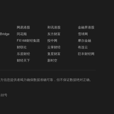
网易港股
和讯港股
金融界港股
ridge
同花顺
东方财富
雪球网
FX168财经集团
投中网
摩尔金融
财联社
云掌财经
有连云
乐居财经
复星财富
巨丰财经网
财经天下
新时空
三方信息提供者竭力确保数据准确可靠，但不保证数据绝对正确。
122号