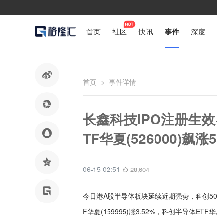
首页
社区
快讯
事件
深度

首页
>
事件详情

长鑫科技IPO注册生

TF华夏(526000)飙涨

06-15 02:51
28,604

今日港A股半导体板块延续近期强势，科创50指数
F华夏(159995)涨3.52%，科创半导体ETF华夏