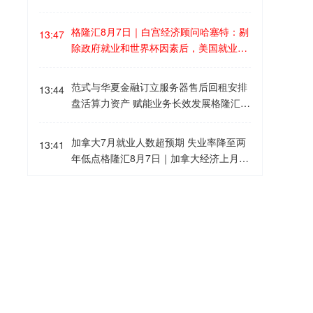
服格隆汇8月7日｜爱彼迎(ABNB.US)大涨
eX和特斯拉未来数年预计所需的超过1太
超15%，最高触及174.66美元，创2022
瓦计算能力之间的差距。(格隆汇)
格隆汇8月7日｜白宫经济顾问哈塞特：剔
13:47
年4月以来新高。 消息面上，爱彼迎第二
除政府就业和世界杯因素后，美国就业人
季收入同比增长17%至36.08亿美元，高
数增加10万。我几乎只关注失业率，而它
于市场预期的35.8亿美元；每股摊薄盈利
已经下降了。
范式与华夏金融订立服务器售后回租安排
由去年同期1.03美元升至1.37美元，亦超
13:44
盘活算力资产 赋能业务长效发展格隆汇8
过预期的1.26美元。住宿晚数及体验席位
月7日｜范式今日发布公告称，集团已与
预订量同比增加10%至1.483亿，总预订
华夏金融租赁订立服务器及配件售后回租
价值(GBV)增长16%至272亿美元，高于
加拿大7月就业人数超预期 失业率降至两
13:41
协议，进一步夯实资金储备、拓宽多元融
市场预期的约264.5亿美元。 公司上调全
年低点格隆汇8月7日｜加拿大经济上月意
资渠道，为集团AI核心业务迭代与长期战
年业绩预测，预计收入至少录得中双位数
外新增7.51万个就业岗位，同时失业率降
略落地保驾护航。 根据协议，本次售后回
增长，高于原先的低至中双位数增长；经
至两年来的最低水平，这是经济正在走向
美股异动丨官宣计划大幅扩产，应用光电
租标的为集团2026年全新购置的服务器及
13:40
调整EBITDA利润率预测亦由至少35%，
复苏的最新迹象。加拿大统计局周五公布
涨超11%，领涨光通信板块格隆汇8月7日
全套配套算力资产。交易完成后，集团将
提高至至少35.5%。(格隆汇)
的数据显示，7月加拿大失业率从6月的6.
｜光通信概念股集体上涨，应用光电涨超
持续保有全部算力资产的正常使用权，在
5%小幅降至6.4%。数据公布后，加元迅
11%，AXT、Coherent涨超10%，Tower
完全不影响相关算力资产持续使用的前提
费城半导体指数涨超3%格隆汇8月7日｜
速升至盘中新高，涨幅一度达到0.5%。加
13:36
半导体涨超9%，Lumentum涨超6%，Cre
下，盘活已投入的服务器资产，以满足业
费城半导体指数涨超3%，微芯科技涨超1
拿大国债在数据公布后立即遭到抛售，但
do technology、POET technologies、康
务运营、技术投入及战略布局提供充足资
1%，英特尔、安森美半导体、阿斯麦均
随后逆转走势并上涨，因市场同时消化美
宁均涨超5%。 消息面上，应用光电第二
金支撑，助力集团全力推进AI 2.0时代Tok
涨超3%，ARM、高通、博通、德州仪器
国就业意外下降的影响。5月至7月期间，
非农数据“爆冷”，美股三大指数高开格隆
季度营收为1.919亿美元，同比增长86.
13:31
en工厂建设，持续巩固集团算力基础设施