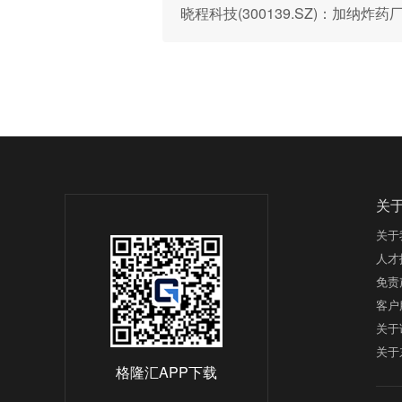
晓程科技(300139.SZ)：加
关
关于
人才
免责
客户
关于
关于
格隆汇APP下载