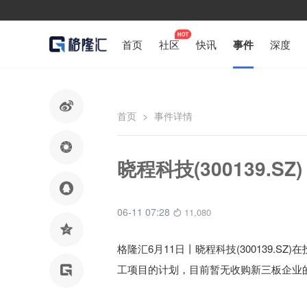
首页
社区
快讯
事件
深度

首页
>
事件详情

晓程科技(300139.

06-11 07:28
11,080

格隆汇6月11日丨
晓程科技(300139.
工项目的计划，目前暂无收购新三板企业
