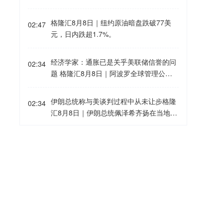
在美国以外的海外市场机遇。同时，依旧
SK海力士正研究旗下重庆资产的方案选
会为现有的中国雪佛兰车主提供完善的售
项，包括引入投资者以帮助加速增长。消
格隆汇8月8日｜纽约原油暗盘跌破77美
后服务保障。8月5日，上汽集团与通用汽
02:47
息人士称，作为英伟达高带宽内存芯片的
元，日内跌超1.7%。
车签署合资续约协议，将上汽通用合资期
重要供应商，SK海力士正与潜在顾问接
限延长20年至2047年。但对于中国市场
洽，对该业务进行评估。知情人士表示，
的销售问题，通用汽车方面并没有正面回
经济学家：通胀已是关乎美联储信誉的问
潜在的股权出售可能使该设施的估值达到
02:34
应。
题 格隆汇8月8日｜阿波罗全球管理公司
约30亿美元。SK海力士网站显示，该公
首席经济学家托尔斯滕·斯洛克表示：“目
司20多年前进入中国市场，当时与无锡签
前通胀已经不限于经济问题，而是关乎美
署协议建设其首座大型海外晶圆制造厂。
伊朗总统称与美谈判过程中从未让步格隆
02:34
联储的信誉。自2021年以来，通胀一直高
位于重庆的设施是SK海力士重要的半导体
汇8月8日｜伊朗总统佩泽希齐扬在当地时
于目标水平。对于世界头号央行而言，高
封装与测试基地。知情人士表示，竞购者
间8月7日播出的讲话中强调，伊朗从未寻
通胀持续的时间非常、非常久。”
可能包括中国基金和产业投资者，SK海力
求战争或扩张，但必将坚定捍卫国家主权
日本熊本地震已致39人死亡格隆汇8月8日
02:15
士可能保留该资产的少数股权。知情人士
与安全。他指出，美以借冲突挑拨伊朗与
｜日本熊本县政府8日表示，截至目前，7
还称，相关讨论仍处于初步阶段，未必会
波斯湾邻国关系，他呼吁伊斯兰国家加强
月28日发生的强震已造成39人死亡。
达成任何交易。
团结与信任。谈及伊美停火谅解备忘录，
美国最大水库水位降至有记录以来最低水
他透露伊朗在谈判中未有任何让步，停火
02:10
平 格隆汇8月8日｜据美国方面7日消息，
协议原定由美国总统特朗普签署以确保履
美国最大水库米德湖水位降至有记录以来
行，但美方在24小时内改变了立场。
最低水平。消息援引美国政府7日公布的
宁波机场即将停航，江浙沪一带受台风“白
02:04