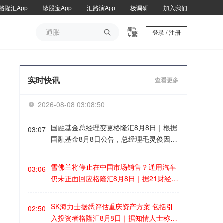
格隆汇App
诊股宝App
汇路演App
极调研
加入我们
通胀

登录 / 注册
通胀
实时快讯
查看更多
2026-08-08 03:08:50

国融基金总经理变更格隆汇8月8日｜根据
03:07
国融基金8月8日公告，总经理毛灵俊因个
人原因离任，总经理职位暂由张圆辉代
任。根据国融基金安排，该公司董事会选
雪佛兰将停止在中国市场销售？通用汽车
03:06
举韩光华拟任公司总经理，待韩光华完成
仍未正面回应格隆汇8月8日｜据21财经，
相关程序后履职。
近日，有消息称，雪佛兰品牌将停止在中
国市场销售。通用汽车方面回应称，会继
SK海力士据悉评估重庆资产方案 包括引
02:50
续在中国生产雪佛兰产品，并且积极探索
入投资者格隆汇8月8日｜据知情人士称，