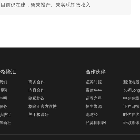
纳炸药厂目前仍在建，暂未投产、未实现销售收入
于格隆汇
合作伙伴
我们
商务合作
证券时报
新浪港股
招聘
内容合作
富途牛牛
长桥LongB
声明
隐私协议
证券之星
中金在线
服务
格隆汇官方微博
恒生聚源
证券日报
诊股宝
关于极调研
泡财经
时代在线
东新社
私募排排网
环球旅讯