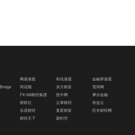
数据显示，米德湖水位降至317.14米，低
海豚”影响航班取消率高格隆汇8月8日｜
于此前的最低纪录——于2022年7月测得
受第13号台风“白海豚”影响，宁波机场计
的317.17米。消息称，持续干旱以及异常
划于8月8日23:30起停止航班运行，8月9
中国东方电气集团原党组副书记、董事宋
偏低的积雪量，是今年科罗拉多河流域多
02:03
日全天继续停航，后续恢复运行时间将根
致远被查 格隆汇8月8日｜据央视，中国
座水库水位明显下降的重要原因。
据台风动态和影响情况另行公告。界面新
东方电气集团有限公司原党组副书记、董
闻从各航司获悉，目前受台风影响航班集
事宋致远涉嫌严重违纪违法，目前正接受
用友网络董事长王文京：公司正加速转型
中于宁波、温州、台州、杭州、上海一
01:57
中央纪委国家监委纪律审查和监察调查。
企业AI业务占比快速提升格隆汇8月8日｜
带。目前包括国航、东航、南航、海航、
用友网络发布企业AI最新产品与服务矩
春秋航空、吉祥航空等航司均针对8月7日
阵，覆盖企业AI软件（用友BIP6）、企业
(含当天，截止时间参考各航司公告)前购
禁止“抱团”抬价！东北明确新能源集中报
01:56
AI软硬一体化产品（企业AI盒子）、企业
买的客票发布了航班免手续费退改通知，
价仅限同省同集团格隆汇8月8日｜据中国
网易港股
和讯港股
金融界港股
AI业务运营服务（AIBaaS）三大板块。截
旅客可留意相关航司App消息，选择取消
电力报，国家能源局东北监管局日前印发
ridge
同花顺
至目前，BIP6已搭建数据、模型、平台、
东方财富
雪球网
或变更至相近航班。中央气象台8月8日06
《东北区域集中式新能源发电企业集中报
孙宇晨回应福布斯排名超王健林家族格隆
应用四层架构，覆盖财务、人力、采购、
01:53
FX168财经集团
时发布台风橙色预警，预计“白海豚”将以
投中网
摩尔金融
价工作实施方案（试行）》，对辽宁、吉
汇8月8日｜孙波场TRON创始人孙宇晨在
供应链、制造、研发等场景，搭载63个垂
每小时10-15公里的速度向西偏北方向移
财联社
云掌财经
有连云
林、黑龙江三省集中式风电、光伏发电企
社交平台发文，回应自己以85亿美元身家
直领域智能体，沉淀623项智能能力（Skil
动，将于9日夜间至10日早晨在浙江舟山
乐居财经
复星财富
巨丰财经网
业的市场报价行为作出系统性规范。其中
超越王健林家族44亿美元的消息。他表
l），开放超2.6万个应用与服务接口。公
到福建福鼎一带沿海登陆。
济南再发5000万汽车购新补贴，8月20日
明确，原则上仅允许同一集团（同一母公
01:33
财经天下
新时空
示：“一代版本一代神。看到福布斯榜单上
司董事长王文京对证券时报记者表示，AI
起申报格隆汇8月8日｜据济南日报，从济
司、同一控股股东、同一实际控制人等）
位次互换，我心里没有波澜，只有警醒。
浪潮为企业软件厂商打开广阔发展空间，
南市商务局获悉，自8月20日10时起，济
内同一省的新能源发电企业进行集中报
王健林当年也曾是版本之神，正如我曾是