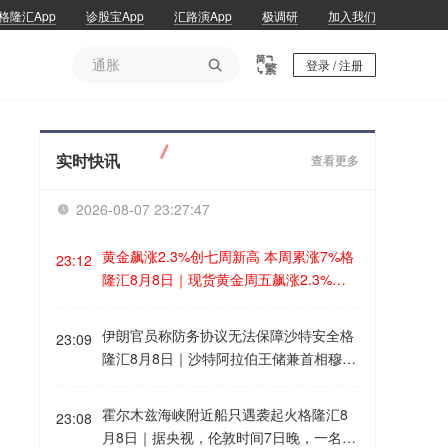
格隆汇App
诊股宝App
汇路演App
极调研
加入我们
通胀

登录 / 注册
通胀
实时快讯
查看更多
2026-08-07 23:27:47

黄金飙涨2.3%创七周新高 本周累涨7%格
23:12
隆汇8月8日｜现货黄金周五飙涨2.3%至4
336美元/盎司，盘中一度突破4350美元，
创6月17日以来七周新高。整周累涨逾
伊朗官员称防务协议无法保障沙特安全格
23:09
7%，为今年1月以来最佳单周表现。 CO
隆汇8月8日｜沙特阿拉伯王储兼首相穆罕
MEX黄金期货结算于4399.70美元，同样
默德·本·萨勒曼7日与到访的土耳其总统埃
涨2.3%。现货白银涨3%至63.29美元，本
尔多安和巴基斯坦总理夏巴兹在沙特麦加
霍尔木兹海峡附近船只遇袭起火格隆汇8
周累涨10%。自7月20日以来，全球黄金E
23:08
签署《麦加共同防务协议》。对于三国签
月8日｜据央视，伦敦时间7日晚，一名海
TF持仓已增加24吨。 瑞银在周五的一份