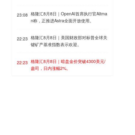
署《麦加共同防务协议》，伊朗伊斯兰议
员提供的船舶无线电公共频道录音显示，
报告中预计，金价将在2027年上半年攀升
会国家安全与外交政策委员会成员雷扎伊
霍尔木兹海峡东口附近一艘商船遇袭并起
至5000美元。
格隆汇8月8日｜OpenAI首席执行官Altma
在社交媒体平台上表示，沙特应当明白，
23:08
火，船员在组织灭火的同时紧急呼叫救
n称，正推进Astra全面开放使用。
与土耳其和巴基斯坦签署的一纸协议不会
援。录音显示，事发地点位于阿曼海岸附
给他们带来安全，正如几十年来单方面依
近，船只遇袭后机舱起火。船员启动船载
赖美国也未能奏效一样。只有改变政策，
格隆汇8月8日｜美国财政部对标普全球关
二氧化碳灭火系统。另一段录音显示，附
22:23
才能不把安全寄托在别人身上。
键矿产基准指数表示欢迎。
近多艘船舶在收到遇险呼叫后回应称，正
赶往现场实施救援。霍尔木兹海峡附近水
域近日发生多起袭船事件，多发生在靠近
格隆汇8月8日｜暗盘金价突破4300美元/
22:23
阿曼一侧的航道。
盎司，日内涨幅2%。
美国一消防直升机在犹他州坠毁格隆汇8
22:21
月8日｜美国联邦航空局当地时间8月7日
证实，一架西科斯基S-64直升机当天在犹
他州里奇菲尔德一处野火现场附近作业时
摩根士丹利对日元转向偏空 干预影响逐渐
22:21
坠毁，机上两名乘员目前状况不明。
消退格隆汇8月8日｜摩根士丹利外汇策略
师对日元转向偏空，他们认为，随着事实
证明美日当局支撑日元汇率的措施效果短
格隆汇8月8日｜据美国证券交易委员会
20:07