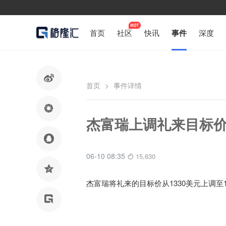
首页
社区
快讯
事件
深度

首页
>
事件详情

杰富瑞上调礼来目标价

06-10 08:35
15,630

杰富瑞将礼来的目标价从1330美元上调至1
