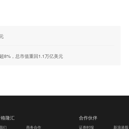
元
超8%，总市值重回1.1万亿美元
于格隆汇
合作伙伴
我们
商务合作
证券时报
新浪港股