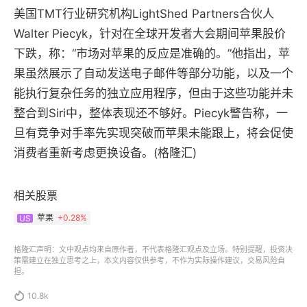
美国TMT行业研究机构LightShed Partners合伙人
Walter Piecyk，针对在全球开发者大会期间苹果股价
下跌，称：“市场对苹果的反应是准确的。”他指出，苹
果虽然展示了自动发送电子邮件等部分功能，以及一个
能执行复杂任务的独立应用程序，但由于这些功能并未
整合到Siri中，整体表现还不够好。Piecyk警告称，一
旦有竞争对手率先实现突破而苹果未能跟上，将会促使
消费者重新考虑更换设备。(格隆汇)
相关股票
苹果
+
0.28%
US
格隆汇声明：文中观点均来自原作者，不代表格隆汇观点及立场。特别提醒，投资决
策需建立在独立思考之上，本文内容仅供参考，不作为实际操作建议，交易风险自
担。

10.8k