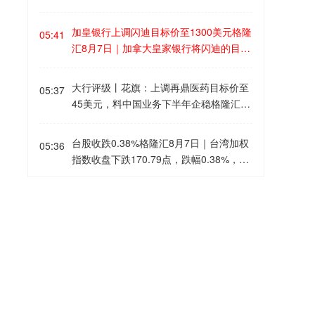
动存在担忧，韩国交易所仍将于9月14日
正式开启交易所交易基金（ETF）盘后交
加皇银行上调闪迪目标价至1300美元格隆
05:41
易。韩国交易所意在与另类交易系统Next
汇8月7日｜加拿大皇家银行将闪迪的目标
rade以及全天候加密货币交易所展开竞
价从1000美元上调至1300美元，维持“与
争。资管机构警示，缺少实时基金净值估
板块同步”评级。(格隆汇)
大行评级丨花旗：上调再鼎医药目标价至
算，可能会扩大ETF的价格偏离幅度；行
05:37
45美元，料中国业务下半年企稳格隆汇8
业此前已呼吁韩国交易所推迟该业务上
月7日｜花旗发表报告指，再鼎医药次季
线。个股杠杆型ETF将不纳入盘后交易的
产品收入环比改善约11%至约1.06亿美
交易标的范围。
台股收跌0.38%格隆汇8月7日｜台湾加权
05:36
元，符合该行和市场预期，令该行更有信
指数收盘下跌170.79点，跌幅0.38%，报
心其中国业务可于2026年下半年企稳，并
44225.91点。
按管理层指引于2027年恢复显著增长。该
日本外汇储备连续第三个月下降格隆汇8
行指，焦点日益转向即将到来的管线催化
05:35
月7日丨日本财务省7日公布的数据显示，
剂，并继续视zoci为主要价值驱动因素。
截至今年7月末，日本外汇储备约为1.29
该行将再鼎医药美股目标价由44美元上调
万亿美元，较6月末减少3.77亿美元，为
至45美元，已计入Tivdak获国家药品监督
大行评级丨小摩：大幅升九龙仓置业目标
05:33
连续第三个月下降。
管理局批准后的影响，部分被2026财年K
价至35.7港元，评级升至“增持”格隆汇8月
arXT收入下调，以及假设Vyvgart因2027
7日｜摩根大通发表研报指，九龙仓置业
年皮下注射剂型国家医保谈判而面临的定
管理层对经营环境前景看法转至乐观，为
深成指涨2%格隆汇8月7日｜A股主要指数
05:32
价压力所抵销，评级“买入/高风险”。