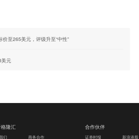
价至265美元，评级升至“中性”
8美元
于格隆汇
合作伙伴
我们
商务合作
证券时报
新浪港股