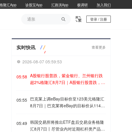
格隆汇App
诊股宝App
汇路演App
极调研
加入我们
通胀

登录 / 注册
通胀
实时快讯
查看更多
2026-08-07 05:59:54

A股银行股普跌，紫金银行、兰州银行跌
05:58
超2%格隆汇8月7日｜A股银行股普跌，其
中，紫金银行、兰州银行、青农商行、厦
门银行、瑞丰银行跌超2%，重庆银行、
巴克莱上调eBay目标价至123美元格隆汇
05:55
常熟银行跌近2%。
8月7日｜巴克莱将eBay的目标价从114美
元上调至123美元，维持“增持”评级。(格
隆汇)
韩国交易所将推出ETF盘后交易业务格隆
05:49
汇8月7日丨尽管业内对近期杠杆类产品波