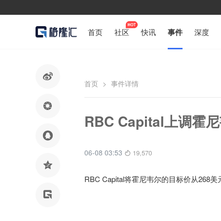
首页
社区
快讯
事件
深度

首页
>
事件详情

RBC Capital上调

06-08 03:53
19,570

RBC Capital将霍尼韦尔的目标价从26
