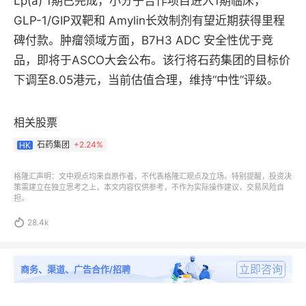
Lp(a) 1期已完成，小分子合作项目进入1期临床，
GLP-1/GIP双靶和 Amylin长效制剂有望近期获得里程
碑付款。肿瘤领域方面，B7H3 ADC 安全性优于竞
品，即将于ASCO大会公布。该行将石药集团的目标价
下调至8.05港元，当前估值合理，维持“中性”评级。
相关股票
石药集团
+
2.24%
HK
格隆汇声明：文中观点均来自原作者，不代表格隆汇观点及立场。特别提醒，投资决
策需建立在独立思考之上，本文内容仅供参考，不作为实际操作建议，交易风险自
担。

28.4k
立即咨询
商务、渠道、广告合作/招聘