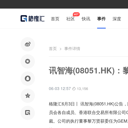
首页
社区
快讯
事件
深度

首页
>
事件详情

讯智海(08051.HK

06-03 12:57
13,156

格隆汇6月3日丨
讯智海(08051.HK)公告，
员会各自成员、香港联合交易所有限公司G

裁。公司的执行董事黎万贤获委任为GEM上