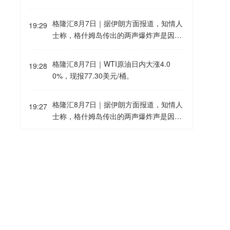
格隆汇8月7日｜据伊朗方面报道，知情人
19:29
士称，格什姆岛传出的两声爆炸声是因在
霍尔木兹海峡入口处对敌对目标采取行
动。此次行动的成果将在未来数小时内向
格隆汇8月7日｜WTI原油日内大涨4.0
19:28
公众公布。
0%，现报77.30美元/桶。
格隆汇8月7日｜据伊朗方面报道，知情人
19:27
士称，格什姆岛传出的两声爆炸声是因在
霍尔木兹海峡入口处与敌对目标采取行
动。此次行动的成果将在未来数小时内向
塔隆当选贝宁新设参议院首任议长格隆汇
19:18
公众公布。
8月7日｜贝宁前总统帕特里斯·塔隆当地
时间6日当选该国新设参议院的首任议
长。参议院议长选举当天在贝宁首都波多
格隆汇8月7日｜墨西哥央行：增长面临显
19:05
诺伏举行。25名参议员投票，塔隆以24票
著下行风险。
赞成、0票反对、1票弃权当选议长，任期
5年。国民议会前议长路易·弗拉沃努当选
格隆汇8月7日｜墨西哥央行：在预测范围
副议长。此次选举标志着贝宁参议院组建
19:04