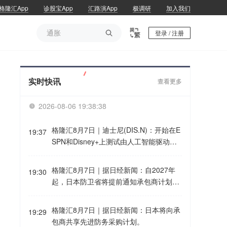
格隆汇App
诊股宝App
汇路演App
极调研
加入我们
通胀

登录 / 注册
通胀
实时快讯
查看更多
2026-08-06 19:38:38

格隆汇8月7日｜迪士尼(DIS.N)：开始在E
19:37
SPN和Disney+上测试由人工智能驱动的
搜索和内容发现功能。
格隆汇8月7日｜据日经新闻：自2027年
19:30
起，日本防卫省将提前通知承包商计划采
购的设备数量，以帮助他们规划中长期生
产。采购信息将涵盖弹药、导弹及其他交
格隆汇8月7日｜据日经新闻：日本将向承
19:29
付物品。
包商共享先进防务采购计划。