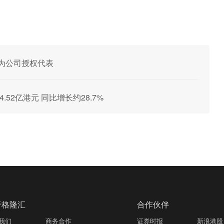
委任为公司授权代表
约4.52亿港元 同比增长约28.7%
于格隆汇
合作伙伴
我们
商务合作
证券时报
新浪港股