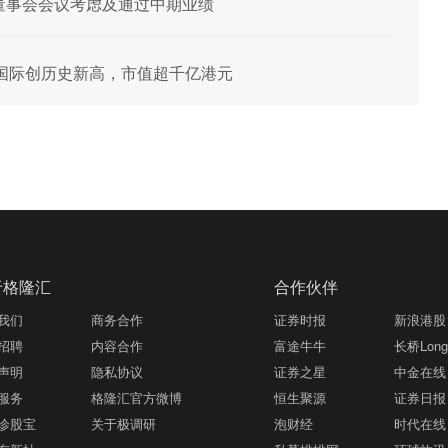
日举行董事会会议考虑及通过中期业绩
国际创历史新高，市值超千亿港元
于格隆汇
合作伙伴
我们
商务合作
证券时报
新浪港股
招聘
内容合作
富途牛牛
长桥LongB
声明
隐私协议
证券之星
中金在线
服务
格隆汇官方微博
恒生聚源
证券日报
诊股宝
关于极调研
泡财经
时代在线