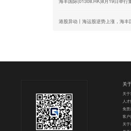
海丰国际(01308.HK)8月19
港股异动丨海运股逆势上涨，海丰
关
关于
人才
免责
客户
关于