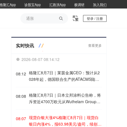
格隆汇App
诊股宝App
汇路演App
极调研
加入我们
通胀

登录 / 注册
通胀
实时快讯
查看更多
2026-08-07 08:14:13

格隆汇8月7日｜莱茵金属CEO：预计从2
08:12
028年起，德国联合生产的ATACMS陆军
战术导弹将开始产生初始收入。
格隆汇8月7日｜日本立邦涂料公告称，将
08:08
斥资近4700万欧元从Wuthelam Group回
购其欧洲汽车涂料业务，预计将于10月完
成交易。
现货白银大涨4%格隆汇8月7日｜现货白
08:07
银日内涨4%，报63.98美元/盎司，续创6