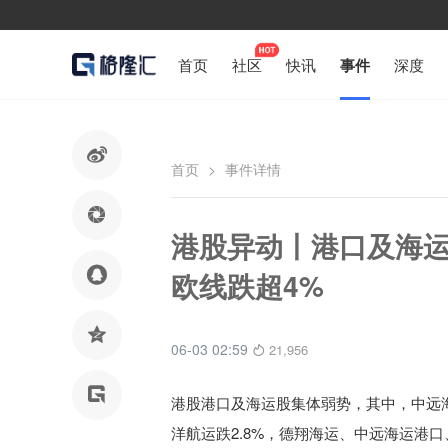
首页
社区
快讯
事件
深度

首页
>
事件详情

港股异动丨港口及海运

欧线跌超4%

06-03 02:59
21,956

港股港口及海运股集体弱势，其中，中远海
洋航运跌2.8%，德翔海运、中远海运港