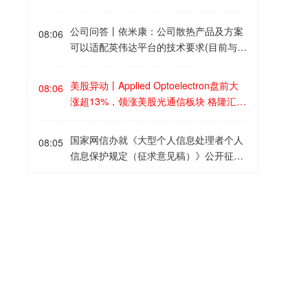
月23日以来最高水平。
公司问答丨依米康：公司散热产品及方案
08:06
可以适配英伟达平台的技术要求(目前与英
伟达暂无直接合作)格隆汇8月7日｜有投
资者在互动平台向依米康提问，请问依米
美股异动丨Applied Optoelectron盘前大
08:06
康深度解码英伟达产品路线图，提前完成
涨超13%，领涨美股光通信板块 格隆汇8
从B200到Rubin Ultra全代际的技术预
月7日｜美股光通信概念股盘前普涨，App
埋，构建起全场景、全水温的综合热管理
lied Optoelectron盘前大涨超13%，Cohe
国家网信办就《大型个人信息处理者个人
解决方案具体是什么，对AI数据中心、超
08:05
rent、Lumentum、康宁涨超4%，迈威尔
信息保护规定（征求意见稿）》公开征求
节点有什么作用？ 依米康回复称，公司围
科技涨超3%。消息面上，Applied Optoel
意见格隆汇8月7日｜为规范大型个人信息
绕AI芯片功耗持续跃升的行业趋势，构建
ectron公布第二季度营收为1.919亿美
处理者个人信息处理活动，保护个人信息
了全场景、全水温的综合热管理能力：冷
中国7月外汇储备34187.8亿美元格隆汇8
元，同比增长86.4%。其中，数据中心业
08:05
合法权益，促进个人信息依法合理利用，
板式液冷实现从室内侧到室外侧的全链条
月7日｜中国7月外汇储备34187.8亿美
务收入首次突破1亿美元，同比增长14
根据《中华人民共和国个人信息保护
产品贯通；浸没式液冷拥有企业级集中式
元，预期34220亿美元，前值34162.6亿
0%，占总收入比重升至56%，成为最大
法》、《网络数据安全管理条例》等法
规模化部署、边缘小型数据中心Tank及液
美元。
收入来源。
央行连续第21个月增持黄金格隆汇8月7日
律、行政法规，国家网信部门将前期已公
08:04
冷集装箱等完整形态，并已实现批量交
｜中国7月末黄金储备7608万盎司，6月
开征求意见的《大型网络平台设立个人信
付；配合自研液冷监控系统与AI巡检机器
末为7544万盎司。中国央行已连续第21
息保护监督委员会规定（征求意见
人，可实现液冷机房自动巡检、动环监控
个月增持黄金。
稿）》、《大型网络平台个人信息保护规
与AI智能调优。公司散热产品及方案可以
百川股份：上半年净利润7066.63万元，
08:01