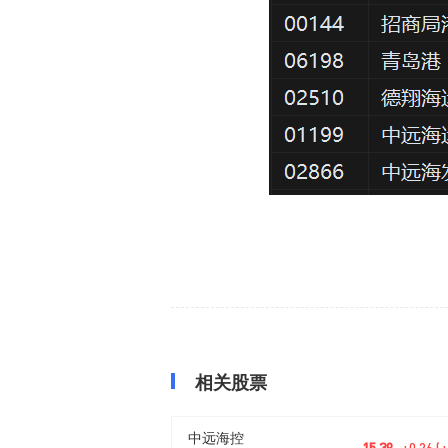
相关股票
中远海控
15.39
+0.26 (