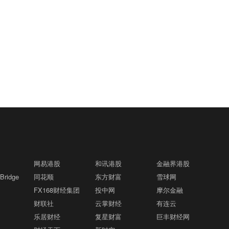
网易港股
和讯港股
金融界港股
ridge
同花顺
东方财富
雪球网
FX168财经集团
投中网
摩尔金融
财联社
云掌财经
有连云
乐居财经
复星财富
巨丰财经网