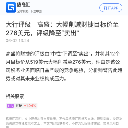
打开APP
全球视野, 下注中国
大行评级丨高盛：大幅削减财捷目标价至
276美元，评级降至“卖出”
06-02 13:24
高盛将财捷的评级由“中性”下调至“卖出”，并将其12个
月目标价从519美元大幅削减至276美元，理由是该公
司税务业务面临日益严峻的竞争威胁，分析师警告此趋
势或对其未来业绩构成压力。
相关股票
财捷
+
1.04%
US
格隆汇声明：文中观点均来自原作者，不代表格隆汇观点及立场。特别提醒，投资决
策需建立在独立思考之上，本文内容仅供参考，不作为实际操作建议，交易风险自