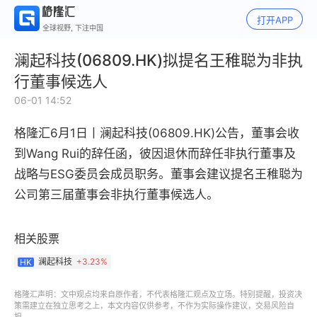
打开APP
全球视野, 下注中国
澜起科技(06809.HK)拟提名王稚聪为非执
行董事候选人
06-01 14:52
格隆汇6月1日丨
澜起科技(06809.HK)
公告，董事会收
到Wang Rui的辞任函，彼因退休而辞任非执行董事及
战略与ESG委员会成员职务。董事会建议提名王稚聪为
公司第三届董事会非执行董事候选人。
相关股票
澜起科技
+
3.23%
HK
格隆汇声明：文中观点均来自原作者，不代表格隆汇观点及立场。特别提醒，投资决
策需建立在独立思考之上，本文内容仅供参考，不作为实际操作建议，交易风险自