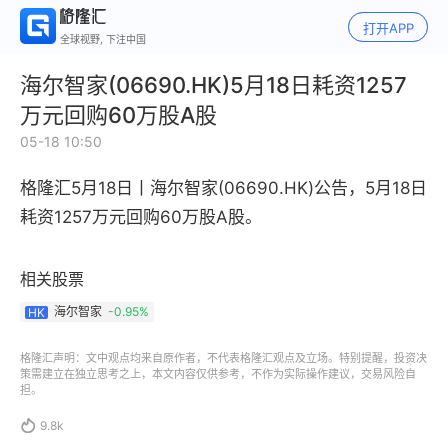
打开APP
全球视野, 下注中国
海尔智家(06690.HK)5月18日耗资1257
万元回购60万股A股
05-18 10:50
格隆汇5月18日丨
海尔智家(06690.HK)公告，
5月18日
耗资1257万元回购60万股A股。
相关股票
海尔智家
-0.95%
HK
格隆汇声明：文中观点均来自原作者，不代表格隆汇观点及立场。特别提醒，投资决
策需建立在独立思考之上，本文内容仅供参考，不作为实际操作建议，交易风险自
担。

9.8k