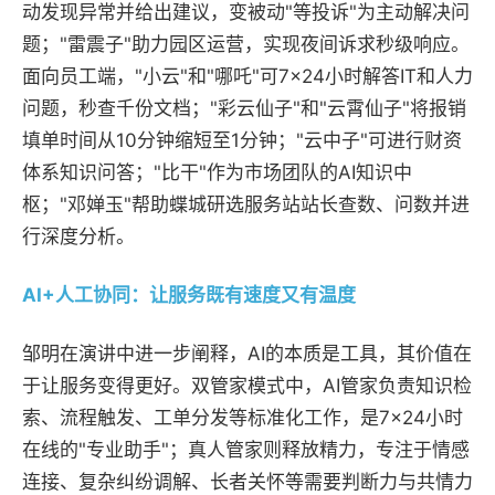
动发现异常并给出建议，变被动"等投诉"为主动解决问
题；"雷震子"助力园区运营，实现夜间诉求秒级响应。
面向员工端，"小云"和"哪吒"可7×24小时解答IT和人力
问题，秒查千份文档；"彩云仙子"和"云霄仙子"将报销
填单时间从10分钟缩短至1分钟；"云中子"可进行财资
体系知识问答；"比干"作为市场团队的AI知识中
枢；"邓婵玉"帮助蝶城研选服务站站长查数、问数并进
行深度分析。
AI+人工协同：让服务既有速度又有温度
邹明在演讲中进一步阐释，AI的本质是工具，其价值在
于让服务变得更好。双管家模式中，AI管家负责知识检
索、流程触发、工单分发等标准化工作，是7×24小时
在线的"专业助手"；真人管家则释放精力，专注于情感
连接、复杂纠纷调解、长者关怀等需要判断力与共情力