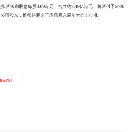
会拟派末期股息每股0.09港元，合共约3.49亿港元，将派付予2026
的公司股东，惟须待股东于应届股东周年大会上批准。
+0.64%)