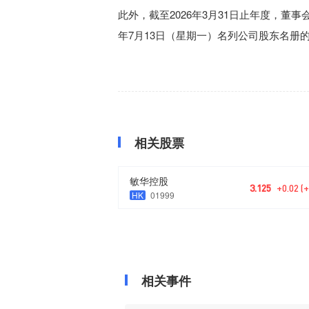
此外，
截至2026年3月31日止年度，董事
年7月13日（星期一）名列公司股东名册
相关股票
敏华控股
3.125
+0.02 (
HK
01999
相关事件