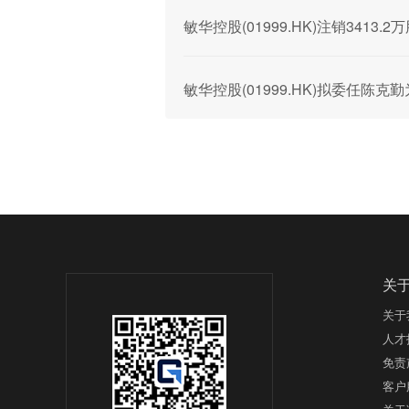
敏华控股(01999.HK)注销3413.2
敏华控股(01999.HK)拟委任陈
关
关于
人才
免责
客户