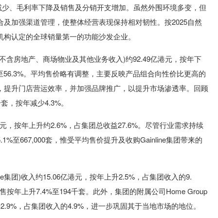
入减少、毛利率下降及销售及分销开支增加。虽然外围环境多变，但
及加强渠道管理，使整体经营表现保持相对韧性。按2025自然
机构认定的全球销量第一的功能沙发企业。
含房地产、商场物业及其他业务收入)约92.49亿港元，按年下
下降至56.3%。平均售价略有调整，主要反映产品组合向性价比更高的
，提升门店营运效率，并加强品牌推广，以提升市场渗透率。回顾
套，按年减少4.3%。
元，按年上升约2.6%，占集团总收益27.6%。尽管行业需求持续
至667,000套，惟受平均售价提升及收购Gainline集团带来的
集团)收入约15.06亿港元，按年上升2.5%，占集团收入的9.
年上升7.4%至194千套。此外，集团的附属公司Home Group
.9%，占集团收入的4.9%，进一步巩固其于当地市场的地位。