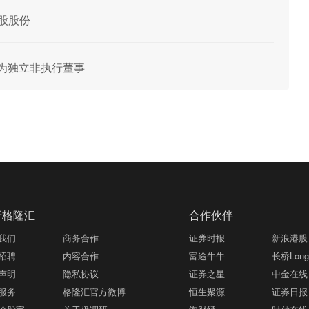
万股股份
克勤为独立非执行董事
于格隆汇
合作伙伴
我们
商务合作
证券时报
新浪港股
招聘
内容合作
富途牛牛
长桥LongB
声明
隐私协议
证券之星
中金在线
服务
格隆汇官方微博
恒生聚源
证券日报