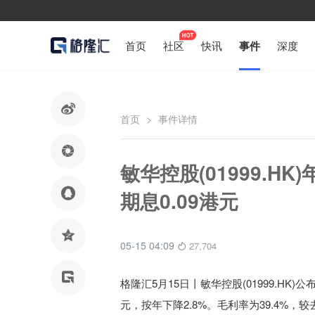
首页
社区
快讯
事件
深度

首页
>
事件详情

敏华控股(01999.HK

期息0.09港元

05-15 04:09
27,704

格隆汇5月15日丨
敏华控股(01999.HK)
元，按年下降2.8%。毛利率为39.4%，