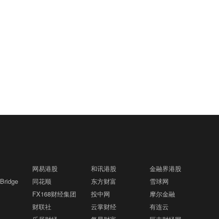
引入外部投资者，本轮总融资额不超过6
上海市知识产权局与华为公司座谈交流格
上市；连续60个交易日每日场内资产净值
11:33
亿元，外部投资者预计合计取得增资后股
隆汇8月7日｜据上海市知识产权局官微消
均低于1000万元的LOF，也应终止上市。
权比例不超过23.0769%。公司及原股东
息，8月6日，上海市知识产权局局长朱启
对于小规模LOF，连续40个交易日低于10
放弃优先认购权，增资完成后公司持股比
高与来访的华为公司中国区许可总经理王
00万元即需逐日发布风险提示。据业内人
例变更为不低于52.5186%，广东芯成汉
斌座谈交流知识产权工作。余晨副局长参
士测算，预计可能涉及退市的LOF约125
奇仍为合并报表范围内控股子公司。关联
加座谈。座谈中，王斌介绍了华为整体知
只，场内规模合计约260亿元。
方络绎佰辰拟以不超过8000万元认购不超
识产权布局、标准必要专利许可业务推进
过410.11万元新增注册资本。
情况，并就有关知识产权建议作了交流。
朱启高指出，上海将持续聚焦先导产业创
新发展需求，统筹强化全链条知识产权保
护与运用，为创新主体营造良好的创新环
境。余晨介绍了上海知识产权整体工作推
进情况，就华为关心的知识产权问题进行
了回应。
网易港股
和讯港股
金融界港股
ridge
同花顺
东方财富
雪球网
FX168财经集团
投中网
摩尔金融
财联社
云掌财经
有连云