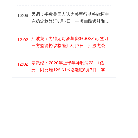
千瓦。7月29日以来，全国用电负荷持续
旅游部，根据国内居民出游抽样调查结
首；前十名无限售条件股东里，厦门瑞庭
高位运行，日最大负荷（除周末假期外）
果，2026年上半年，国内居民出游人次3
投资有限公司持股10.20亿股，占无限售
民调：半数美国人认为美军行动将破坏中
均超过去年极值15.08亿千瓦，尖峰负荷
12:08
4.63亿，比上年同期增加1.78亿，同比增
条件流通股比例22.77%排第一。
东稳定格隆汇8月7日｜一项由路透社和益
呈现明显“平台化”特征。今年以来，全国
长5.4%。其中：城镇居民国内出游人次2
普索集团联合开展的美国网络民调显示，
用电需求保持旺盛增长态势。华北、东
5.94亿，同比增长5.8%；农村居民国内出
半数受访者认为未来一年美国对伊朗的军
北、华东等6个区域电网21次创历史新
江波龙：向特定对象募资36.68亿元 签订
游人次8.69亿，同比增长4.3%。分季度
12:02
事行动将破坏中东地区稳定，仅17%的受
高，北京、辽宁、江苏、江西、四川、甘
三方监管协议格隆汇8月7日｜江波龙公告
看，一季度国内居民出游人次19.01亿，
访者认为美国军事行动将使该地区更加稳
肃等25个省（自治区、直辖市）用电负荷
称，公司向特定对象发行660.71万股，每
同比增长6.0%；二季度国内居民出游人次
定。此外，共和党支持者对于美伊战事的
累计78次创新高。
股发行价560元，募集资金总额36.70亿
15.62亿，同比增长4.8%。2026年上半
寒武纪：2026年上半年净利润23.11亿
看法存在分歧。虽然有66%的受访者支持
12:02
元，扣除发行费用后净额为36.68亿元。
年，国内居民出游总花费3.21万亿元，比
元，同比增122.61%格隆汇8月7日｜寒武
美国总统特朗普对伊朗问题的处理方式，
截至8月7日，公司及子公司已分别设立募
上年增加0.06万亿元，同比增长2.0%。其
纪公告，2026年上半年营业收入59.96亿
但只有41%认为中东地区局势会在未来一
集资金专项账户，并与开户行及保荐机构
中，城镇居民出游花费2.66万亿元，同比
元，同比增长108.13%。归属于上市公司
年内因美国的军事行动而趋于稳定。由于
格隆汇8月7日｜特朗普：立即通过《拯救
中信建投签订《募集资金三方监管协
12:00
增长2.2%；农村居民出游花费0.56万亿
股东的净利润23.11亿元，同比增长122.6
霍尔木兹海峡遭封锁，约58%的受访者预
美国法案》！
议》。目前专户余额为0元，公司将根据
元，同比增长0.6%.
1%，上年同期净利润10.38亿元。扣非净
计汽油价格将进一步上涨，仅有15%的受
募投项目进度划转相应资金。
利润21.66亿元，同比增长137.30%。本
访者预计情况会有所改善。这项美国网络
摩根大通：Prosus当前折价“过高”，看好
报告期不进行利润分配或公积金转增股
11:59
民调历时6天，至8月3日截止，收集了全
下半年估值修复格隆汇8月7日｜Prosus
本。
美约4500人的反馈。
（PRX）股价周五一度上涨3.3%，表现优
于大盘。摩根大通分析师Marcus Diebel
迅策：与天合算力订立战略合作备忘，共
11:55