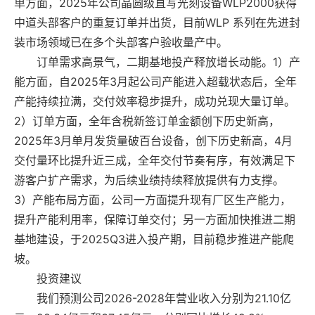
单方面，2025年公司晶圆级直写光刻设备WLP2000获得
中道头部客户的重复订单并出货，目前WLP 系列在先进封
装市场领域已在多个头部客户验收量产中。
订单需求高景气，二期基地投产释放增长动能。1）产
能方面，自2025年3月起公司产能进入超载状态后，全年
产能持续拉满，交付效率稳步提升，成功兑现大量订单。
2）订单方面，全年含税新签订单金额创下历史新高，
2025年3月单月发货量破百台设备，创下历史新高，4月
交付量环比提升近三成，全年交付节奏有序，有效满足下
游客户扩产需求，为后续业绩持续释放提供有力支撑。
3）产能布局方面，公司一方面提升现有厂区生产能力，
提升产能利用率，保障订单交付；另一方面加快推进二期
基地建设，于2025Q3进入投产期，目前稳步推进产能爬
坡。
投资建议
我们预测公司2026-2028年营业收入分别为21.10亿