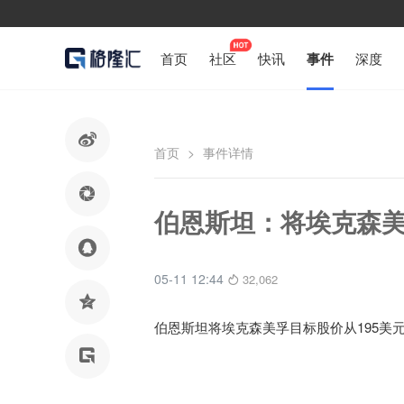
首页
社区
快讯
事件
深度

首页
>
事件详情

伯恩斯坦：将埃克森美

05-11 12:44
32,062

伯恩斯坦将埃克森美孚目标股价从195美元
