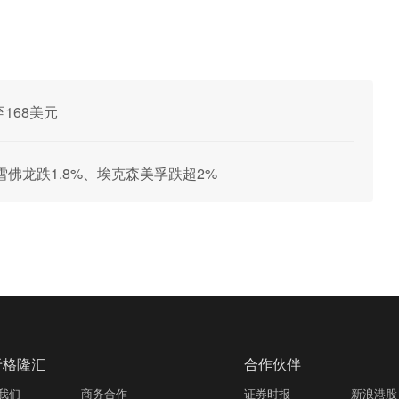
至168美元
佛龙跌1.8%、埃克森美孚跌超2%
于格隆汇
合作伙伴
我们
商务合作
证券时报
新浪港股