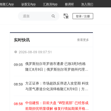
格隆汇App
诊股宝App
汇路演App
极调研
加入我们
通胀

登录 / 注册
通胀
实时快讯
查看更多
2026-08-09 09:07:51

俄罗斯别尔哥罗德市遭袭 已致3死5伤格
09:05
隆汇8月9日｜俄罗斯别尔哥罗德州代理州
长舒瓦耶夫当地时间9日通报称，当天凌
晨，乌军对别尔哥罗德市发动袭击，目前
方正证券：市场超跌反弹进入攻坚期 科技
08:59
已造成3人死亡、5人受伤。舒瓦耶夫称，
与景气赛道分化演绎格隆汇8月9日｜方正
过去24小时内，乌军对该州发动了146次
证券研报表示，市场超跌反弹进入攻坚
袭击，共有162架无人机被击落或压制。
期，科技与景气赛道分化演绎。继续关注
中信建投：目前大盘 “W型底部” 已经形成
乌克兰方面对此暂无回应。
08:58
三方面配置机会， 一是科技股也需要精选
前期担忧明显缓解 修复行情如期展开格隆