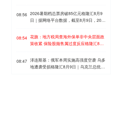
结构，指数层面来看双创从底部反弹幅度
汇8月9日｜中信建投发研报称，复盘经验
在10%左右，参考主线典型的超跌反弹幅
表明：A股整体反弹时间仍然较短，修复
2026暑期档总票房破85亿元格隆汇8月9
度来看还有空间，AI叙事在美股CSP财报
08:56
程度约为历史平均水平的一半，
8月有望
日｜据网络平台数据，截至8月9日，202
之后出现一些变化，竞争性的资本开支边
延续修复行情
。 其中科技成长风格前期跌
6年暑期档(6月1日-8月31日)档期总票房
际弱化，云业务以及健康的现金流是胜负
幅较大，当前修复程度仍然偏低，仍有较
(含预售)突破85亿元！《功夫女足》《八
手，因此AI内部硬件和应用会适当均衡，
花旗：地方税局查海外保单非中央层面政
大修复空间。中小盘风格受益于流动性改
08:54
仙！》《蜘蛛侠：崭新之日》《给阿嬷的
重点关注海外算力中拥挤度不高的核心标
策收紧 保险股抛售属过度反应格隆汇8月
善本轮反弹涨幅较大，但修复进程和全A
情书》《小黄人与大怪兽》暂列档期票房
的，以及国产算力中景气确定性较强的半
9日｜花旗发报告指，市场对税务消息存
基本相当。 行业配置依然围绕超跌修复和
前5名。
导体设备和材料，相对低位的AI应用以及
在显著的过度反应，相关征税行动仅属地
景气改善的思路进行。重点关注AI算力(P
泽连斯基：俄军本周实施高强度空袭 乌多
08:47
恒生科技需要重视； 二是关注HALO资产
方税局的零星执法，而非中央层面的系统
CB/CCL、半导体设备/材料、先进封装
地遭袭受损格隆汇8月9日｜乌克兰总统泽
的布局机会，美联储加息预期弱化，除了
性政策收紧，并维持保诚(2378.HK)目标
等)、创新药(CRO/CDMO)、有色金属(工
连斯基当地时间8月9日在社交媒体发布通
核心资源相关的有色金属+化工之外，超
价150港元。 报告指，本次市场忧虑主要
业金属、贵金属、战略小金属等)、机械设
报称，俄军对乌多地实施空袭，敖德萨、
跌的新旧能源，包括电网与电力设备、煤
科技财报周来了！光通信、国产芯片巨头
源于《财新》周三报道，浙江、北京等地
08:41
备。
哈尔科夫、巴甫洛格勒等地遭袭受损，造
炭石化等； 三是景气度较好，拥挤度不高
轮番登场格隆汇8月9日｜下周重磅财报接
出现对香港保单红利收入征收20%税款的
成多人伤亡。泽连斯基称，此次空袭波及
并且负面压制缓解的医药核心龙头。
连登场，美股光通信两大巨头Lumentu
个案。花旗分析指，这并非“837号号
乌克兰十余州。敖德萨及周边地区的能源
m、Coherent将发布财报。Lumentum将
令”之后的延续或边际收紧政策。
相对于香
俄驻日大使称日本谋核将遭反制格隆汇8
设施、居民楼和港口设施在夜间遭袭，造
08:39
于当地时间8月11日(周二)美股盘后发布2
港目前约250万份有效内地访客保单，报
月9日｜据俄新社，俄罗斯驻日本大使尼
成当地8人受伤；哈尔科夫一栋居民楼遭
026财年第四财季(全年)财报，Coherent
道中引述的征税案例并不普遍，部分甚至
古拉·诺兹德廖夫表示，日本推翻“无核三
无人机打击，造成2人死亡、数十人受
将于当地时间8月12日(周三)美股盘后发
发生在2025年
，早于近期的市场恐慌。
原则”将引发地区其他国家的反应，并招致
伤；巴甫洛格勒能源设施及一家购物中心
伊朗外长强调霍尔木兹海峡未重新开放格
布2026财年第四财季(全年)财报。 腾讯控
08:36
花旗认为，内地《个人所得税法》对“红