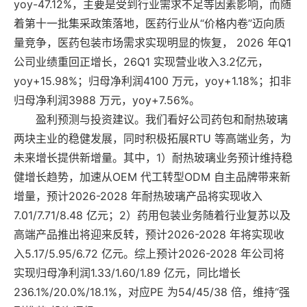
yoy-47.12%，主要是受到行业需求不足等因素影响，而随
着第十一批集采政策落地，医药行业从“价格内卷”迈向质
量竞争，医药包装市场需求实现明显的恢复， 2026 年Q1
公司业绩重回正增长，26Q1 实现营业收入3.2亿元，
yoy+15.98%；归母净利润4100 万元，yoy+1.18%；扣非
归母净利润3988 万元，yoy+7.56%。
盈利预测与投资建议。我们看好公司药包和耐热玻璃
两块主业的稳健发展，同时积极拓展RTU 等高端业务，为
未来增长提供新增量。其中，1）耐热玻璃业务预计维持稳
健增长趋势，加速从OEM 代工转型ODM 自主品牌带来新
增量，预计2026-2028 年耐热玻璃产品将实现收入
7.01/7.71/8.48 亿元；2）药用包装业务随着行业复苏以及
高端产品推出将迎来反转，预计2026-2028 年将实现收
入5.17/5.95/6.72 亿元。综上预计2026-2028 年公司将
实现归母净利润1.33/1.60/1.89 亿元，同比增长
236.1%/20.0%/18.1%，对应PE 为54/45/38 倍，维持“强