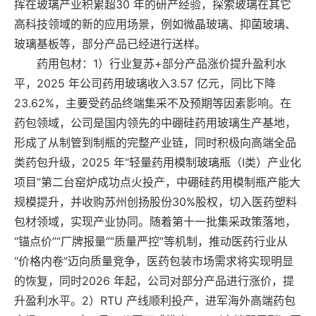
挥在玻璃产业积累超30 年的研产经验，探索玻璃在其它
高科技领域的新的应用场景，例如微晶玻璃、抑菌玻璃、
玻璃基板等，部分产品已经进行送样。
药用包材：1）行业复苏+部分产品涨价提升盈利水
平，2025 年公司药用玻璃收入3.57 亿元，同比下降
23.62%，主要受药品终端集采不及预期等因素影响。在
药包领域，公司是国内领先的中硼硅药用玻璃生产基地，
形成了从制管到制瓶的完整产业链，同时积极向高端全品
类药包升级，2025 年“轻量药用模制玻璃瓶（Ⅰ类）产业化
项目”第二台窑炉成功点火投产，中硼硅药用模制瓶产能大
规模提升，并收购苏州创扬股份30%股权，切入医药塑料
包材领域，实现产业协同。随着第十一批集采政策落地，
“锚点价”“厂牌报量”“质量严控”等机制，推动医药行业从
“价格内卷”迈向质量竞争，医药包装市场需求将实现明显
的恢复，同时2026 年起，公司对部分产品进行涨价，提
升盈利水平。2）RTU 产线顺利投产，进军海外高端药包