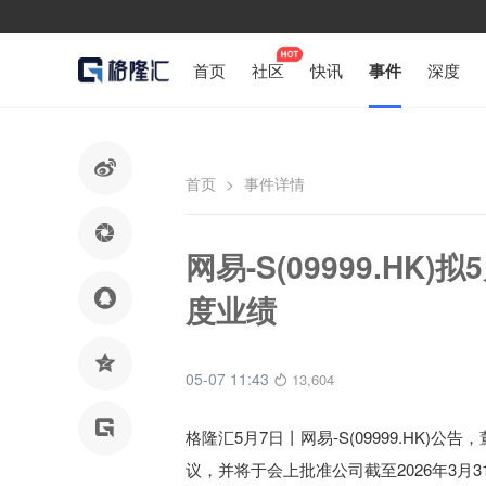
首页
社区
快讯
事件
深度

首页
>
事件详情

网易-S(09999.H

度业绩

05-07 11:43
13,604

格隆汇5月7日丨
网易-S(09999.HK)
公告，董
议，并将于会上批准公司截至2026年3