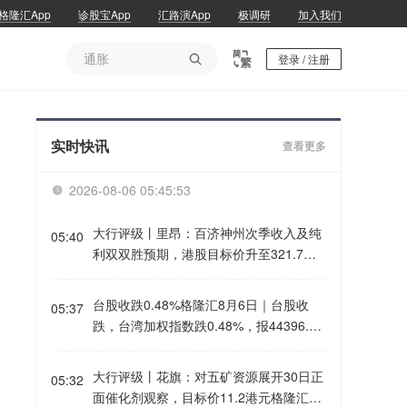
格隆汇App
诊股宝App
汇路演App
极调研
加入我们
通胀

登录 / 注册
通胀
实时快讯
查看更多
2026-08-06 05:45:53

大行评级丨里昂：百济神州次季收入及纯
05:40
利双双胜预期，港股目标价升至321.7港
元格隆汇8月6日｜里昂发表研报指，百济
神州第二季度收入同比增长29.6%至17亿
台股收跌0.48%格隆汇8月6日｜台股收
05:37
美元，纯利同比升151.3%至2.37亿美
跌，台湾加权指数跌0.48%，报44396.7
元，双双超越市场预期，主要受核心产品
点。
百悦泽销售稳健及经营杠杆效应带动。百
大行评级丨花旗：对五矿资源展开30日正
悦泽全球销售同比增长31.4%至13亿美
05:32
面催化剂观察，目标价11.2港元格隆汇8
元，美国市场销售同比升30.5%。该行测