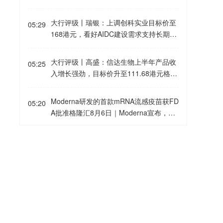
月6日｜花旗发表研报，预期五矿资源股
算百悦泽市占率由第一季的42%进一步扩
价将受惠于铜价上升，对公司展开为期30
至第二季的43.1%。管理层再度提高2026
大行评级丨瑞银：上调创科实业目标价至
05:29
日的正面催化剂观察，维持“买入”评级，
年全年展望，收入指引由63亿至65亿美元
168港元，看好AIDC建设需求支持长期增
目标价11.2港元。该行估算，若铜价每上
上调至66亿至68亿美元，经营收入指引由
长格隆汇8月6日｜瑞银发表研报指，创科
升10%，五矿资源2026年纯利将增加1
7.5亿至8.5亿美元上调至10亿至11亿美
实业上半年业绩胜预期，相应将2026至2
大行评级丨高盛：信达生物上半年产品收
9%。另外，鉴于股价已有所回调，而大
05:25
元。里昂将百济神州港股目标价由291.9
028年每股盈利预测平均上调约3%，目标
入增长强劲，目标价升至111.68港元格隆
宗商品价格却持续上涨，预期投资者对加
港元上调至321.7港元，美股目标价由50
价由148港元上调至168港元，对应2027
汇8月6日｜高盛发表研报指，信达生物上
息的忧虑已在股价中反映。
1.3美元上调至522.5美元，维持“跑赢大
年预测市盈率约23倍，超出该股份往绩市
半年产品收入超过82亿元，同比增长5
市”评级。
Moderna研发的首款mRNA流感疫苗获FD
盈率区间约15至20倍。该行认为估值溢价
05:20
5%；第二季度产品收入超过43亿元，同
A批准格隆汇8月6日｜Moderna宣布，美
合理，憧憬2026至2028年盈利增长将较
比增长约60%，胜过该行预测的41亿元，
国食品药品监督管理局(FDA)已批准其流
过往来得更为强劲，维持“买入”评级。管
反映商业化动能持续加快。该行认为信达
感疫苗用于50岁及以上人群。该款名为m
理层指出，由于人工智能数据中心(AIDC)
格隆汇8月6日丨瑞士电信第二季度净营收
生物正朝着2027年200亿元的销售目标稳
05:19
Flusiva的疫苗是首款获批用于预防季节性
需求日增，而AIDC的建设涉及更复杂的系
36.2亿瑞士法郎，市场预期36亿瑞士法
步迈进，目前预测该公司今明两年收入将
流感的mRNA疫苗。Moderna已同意针对
统，工具使用密度为一般基建项目的两
郎；第二季度EBITDA为16.7亿瑞士法
达到177亿及231亿元，估算核心产品玛
65岁及以上人群开展一项额外研究并提交
倍，加上美国劳动力持续短缺，有利旗下
郎，市场预期16.3亿瑞士法郎。
仕度肽(Mazdutide)销售额超过7亿元，占
大行评级丨小摩：申洲国际上半年遇多重
更多数据，以确认该疫苗在这一年龄段人
05:15
相关创新工具及解决方案业务发展。目前
整体产品销售约16%，相信今年将是Maz
逆风，目标价降至70港元格隆汇8月6日｜
群中的疗效。
数据中心相关业务占Milwaukee收入约15
dutide在中国仿制药获批延后下的关键额
摩根大通发表研报指，预计申洲国际上半
至20%，而Milwaukee占集团总收入约7
外销售窗口，明年销售额可增至40亿至50
年销售同比跌低单位数至中单位数百分
1%。瑞银预期AIDC相关销售收入未来数
华为数据存储产品副总裁：存储涨价有一
05:14
亿元。短期内，高盛憧憬生物相似药集中