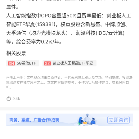
属性。
人工智能指数中CPO含量超50%且费率最低：创业板人工
智能ETF华夏(159381)，权重股包含新易盛、中际旭创、
天孚通信（均为光模块龙头）、润泽科技(IDC/云计算)
等，综合费率为0.2%/年。
相关股票
5G通信ETF
创业板人工智能ETF华夏
SH
SZ
格隆汇声明：文中观点均来自原作者，不代表格隆汇观点及立场。特别提醒，投资决
策需建立在独立思考之上，本文内容仅供参考，不作为实际操作建议，交易风险自
担。

9.4k
立即咨询
商务、渠道、广告合作/招聘