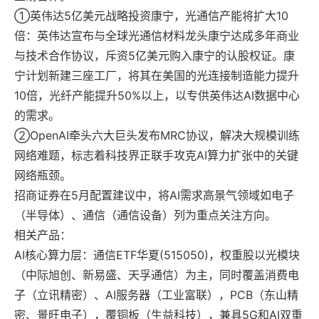
①英伟达5亿美元战略投资康宁，光通信产能将扩大10
倍：英伟达宣布与全球光通信材料龙头康宁达成多年商业
与技术合作协议，斥资5亿美元购入康宁的认股权证。康
宁计划新建三座工厂，将其在美国的光连接制造能力提升
10倍，光纤产能提升50%以上，以专供英伟达AI数据中心
的需求。
②OpenAI牵头六大巨头发布MRC协议，解决大规模训练
网络难题，标志着科技界正联手攻克AI算力扩张中的关键
网络瓶颈。
招商证券在5月配置建议中，将AI需求高景气领域如电子
（半导体）、通信（通信设备）列为重点关注方向。
相关产品：
AI核心算力层：通信ETF华夏(515050)，权重股以光模块
（中际旭创、新易盛、天孚通信）为主，同时覆盖消费电
子（立讯精密）、AI服务器（工业富联），PCB（东山精
密、景旺电子），覆铜板（生益科技），兼具5G和AI双重