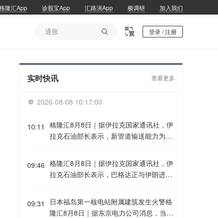
格隆汇App
诊股宝App
汇路演App
极调研
加入我们
通胀

登录 / 注册
通胀
实时快讯
查看更多
2026-08-08 10:17:00

格隆汇8月8日｜据伊拉克国家通讯社，伊
10:11
拉克石油部长表示，新管道输送能力为每
日200万桶。
格隆汇8月8日｜据伊拉克国家通讯社，伊
09:46
拉克石油部长表示，巴格达正与伊朗进行
谈判，以允许伊拉克石油出口，但相关安
排尚未生效。
日本福岛第一核电站附属建筑发生火警格
09:31
隆汇8月8日｜据东京电力公司消息，当地