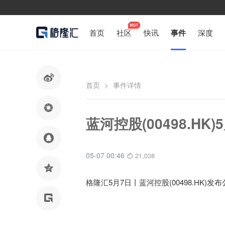
首页
社区
快讯
事件
深度

首页
>
事件详情

蓝河控股(00498.HK

05-07 00:46
21,038

格隆汇5月7日丨
蓝河控股(00498.HK)
