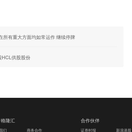
营运在所有重大方面均如常运作 继续停牌
6股HCL供股股份
于格隆汇
合作伙伴
我们
商务合作
证券时报
新浪港股