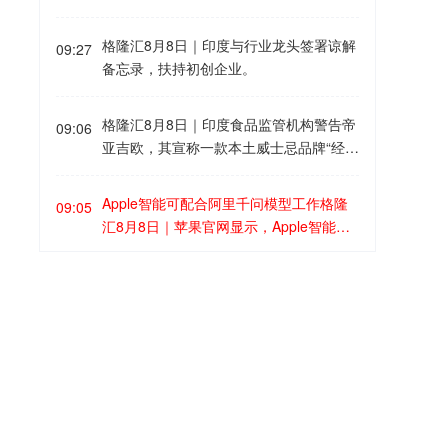
时间8日15时35分左右，日本福岛第一核
电站5号、6号机组服务建筑3、4层的火灾
格隆汇8月8日｜印度与行业龙头签署谅解
09:27
报警器发生启动。东京电力公司于当天16
备忘录，扶持初创企业。
时01分向双叶消防本部报警。随后，消防
部门赶赴现场确认，但未发现明火或冒
格隆汇8月8日｜印度食品监管机构警告帝
烟。事件对核电站厂区设备没有造成影
09:06
亚吉欧，其宣称一款本土威士忌品牌“经美
响，监测点以及厂区边界的尘埃监测仪等
国橡木桶熟成”具有误导性。
所测得的放射线量也未发现异常。
Apple智能可配合阿里千问模型工作格隆
09:05
汇8月8日｜苹果官网显示，Apple智能可
配合阿里巴巴千问模型工作。
松下EW丁正刚：中国市场EW智能模块实
08:57
现100%国产化格隆汇8月8日｜松下电气
设备（中国）有限公司电材营销本部长丁
正刚称，松下EW智能模块的产品，已实
新疆优化调整景区内自驾服务收费格隆汇
08:56
现100%国产化。未来松下EW积极推进照
8月8日｜新疆维吾尔自治区文化和旅游厅
明、开关和全屋智能业务，聚焦重庆、成
8月8日消息，为持续优化旅游环境，更大
都、昆明等重点西部城市。
力度惠及广大游客，新疆维吾尔自治区文
格隆汇8月8日｜暗盘白银跌破56美元/盎
08:55