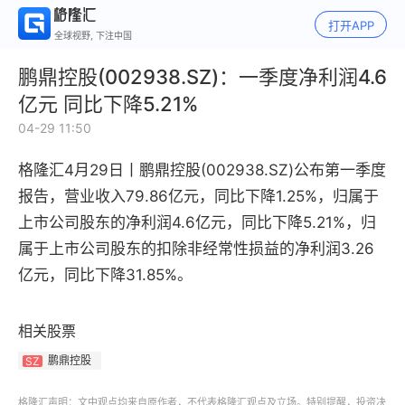
打开APP
全球视野, 下注中国
鹏鼎控股(002938.SZ)：一季度净利润4.6
亿元 同比下降5.21%
04-29 11:50
格隆汇4月29日丨
鹏鼎控股(002938.SZ)公布
第一季度
报告
，
营业收入
79.86亿元，同比下降
1.25%，
归属于
上市公司股东的净利润
4.6亿元，
同比下降
5.21%，
归
属于上市公司股东的扣除非经常性损益的净利润
3.26
亿元，
同比下降
31.85%。
相关股票
鹏鼎控股
SZ
格隆汇声明：文中观点均来自原作者，不代表格隆汇观点及立场。特别提醒，投资决