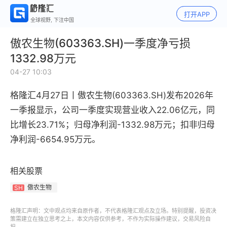
打开APP
全球视野, 下注中国
傲农生物(603363.SH)一季度净亏损
1332.98万元
04-27 10:03
格隆汇4月27日丨
傲农生物(603363.SH)
发布2026年
一季报显示，公司一季度
实现营业收入22.06亿元
，同
比增长23.71%
；归母净利润-1332.98万元
；扣非归母
净利润-6654.95万元
。
相关股票
傲农生物
SH
格隆汇声明：文中观点均来自原作者，不代表格隆汇观点及立场。特别提醒，投资决
策需建立在独立思考之上，本文内容仅供参考，不作为实际操作建议，交易风险自