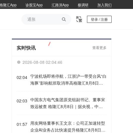
格隆汇App
诊股宝App
汇路演App
极调研
加入我们
通胀

登录 / 注册
通胀
实时快讯
查看更多
2026-08-08 02:04:46

宁波机场即将停航，江浙沪一带受台风“白
02:04
海豚”影响航班取消率高格隆汇8月8日｜
受第13号台风“白海豚”影响，宁波机场计
划于8月8日23:30起停止航班运行，8月9
中国东方电气集团原党组副书记、董事宋
02:03
日全天继续停航，后续恢复运行时间将根
致远被查 格隆汇8月8日｜据央视，中国
据台风动态和影响情况另行公告。界面新
东方电气集团有限公司原党组副书记、董
闻从各航司获悉，目前受台风影响航班集
事宋致远涉嫌严重违纪违法，目前正接受
用友网络董事长王文京：公司正加速转型
中于宁波、温州、台州、杭州、上海一
01:57
中央纪委国家监委纪律审查和监察调查。
企业AI业务占比快速提升格隆汇8月8日｜
带。目前包括国航、东航、南航、海航、