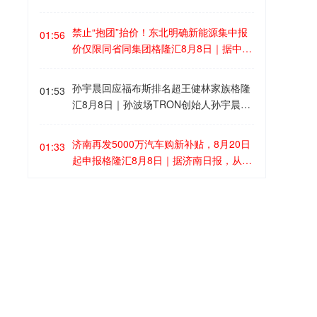
用友网络发布企业AI最新产品与服务矩
春秋航空、吉祥航空等航司均针对8月7日
阵，覆盖企业AI软件（用友BIP6）、企业
(含当天，截止时间参考各航司公告)前购
禁止“抱团”抬价！东北明确新能源集中报
01:56
AI软硬一体化产品（企业AI盒子）、企业
买的客票发布了航班免手续费退改通知，
价仅限同省同集团格隆汇8月8日｜据中国
AI业务运营服务（AIBaaS）三大板块。截
旅客可留意相关航司App消息，选择取消
电力报，国家能源局东北监管局日前印发
至目前，BIP6已搭建数据、模型、平台、
或变更至相近航班。中央气象台8月8日06
《东北区域集中式新能源发电企业集中报
孙宇晨回应福布斯排名超王健林家族格隆
应用四层架构，覆盖财务、人力、采购、
01:53
时发布台风橙色预警，预计“白海豚”将以
价工作实施方案（试行）》，对辽宁、吉
汇8月8日｜孙波场TRON创始人孙宇晨在
供应链、制造、研发等场景，搭载63个垂
每小时10-15公里的速度向西偏北方向移
林、黑龙江三省集中式风电、光伏发电企
社交平台发文，回应自己以85亿美元身家
直领域智能体，沉淀623项智能能力（Skil
动，将于9日夜间至10日早晨在浙江舟山
业的市场报价行为作出系统性规范。其中
超越王健林家族44亿美元的消息。他表
l），开放超2.6万个应用与服务接口。公
到福建福鼎一带沿海登陆。
济南再发5000万汽车购新补贴，8月20日
明确，原则上仅允许同一集团（同一母公
01:33
示：“一代版本一代神。看到福布斯榜单上
司董事长王文京对证券时报记者表示，AI
起申报格隆汇8月8日｜据济南日报，从济
司、同一控股股东、同一实际控制人等）
位次互换，我心里没有波澜，只有警醒。
浪潮为企业软件厂商打开广阔发展空间，
南市商务局获悉，自8月20日10时起，济
内同一省的新能源发电企业进行集中报
王健林当年也曾是版本之神，正如我曾是
公司正加速转型，企业AI业务占比快速提
南市2026年“马力全开·泉城购”汽车购新补
价，禁止跨集团、跨省集中报价。禁止具
7月我国主要港口货船离港载重量同比增
不被相信的年轻人。版本更迭最残酷之
01:31
升。
贴活动将正式启动申报。本次活动资金补
有竞争关系的经营者达成固定或变更商品
长56.4%格隆汇8月8日｜据央视，今年以
处，是身处巅峰的人总是最后察觉。” 他
贴额度5000万元，面向在济南参加活动的
关系的垄断协议。
来，国家持续推动外贸“稳规模优结构”成
进而提及七年前与王思聪的那段公案：“所
车企购置非营运乘用车新车的个人和企业
效明显，外贸韧性持续增强，我国完备产
以今天若有年轻人对我讲一些我听不懂、
英伟达拟向Lancium投资至多30亿美元，
（单位），不限户籍和上牌地区，资金用
01:26
业体系和多元化市场布局的优势进一步凸
甚至想嘲笑的东西，我很难再有王思聪这
支持AI数据中心电力基础设施格隆汇8月8
完即止。补贴标准根据购车发票金额（不
显。港口是外贸的晴雨表。7月，我国主
种自信。我会给他端一杯茶，听他讲讲他
日｜英伟达已同意向电力基础设施开发商
含税价）分为五档。需要提醒的是，本次
要港口货运船舶离港载重量同比增长56.
的世界。因为傲慢，永远是最先被清算的
Lancium投资20亿美元，并承诺在该公司
购新补贴不可与2026年济南市汽车以旧换
格隆汇8月8日｜惠誉：科威特的石油出口
4%，增速比6月大幅提高38.9个百分点。
01:19
资产。”