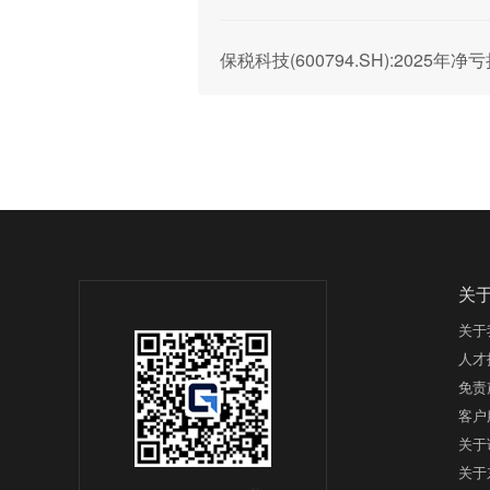
保税科技(600794.SH):2025年净亏
关
关于
人才
免责
客户
关于
关于