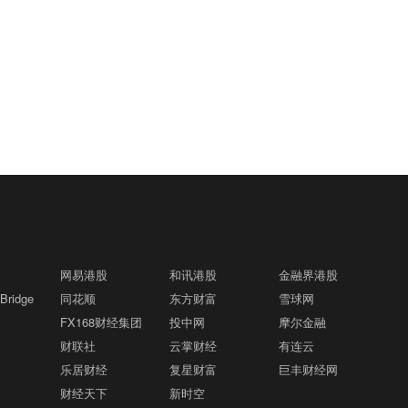
获得更多规划电力资源后追加投资10亿美
新（含报废更新和置换更新）补贴政策叠
因依赖霍尔木兹海峡而面临持续压力。
其中，滚装货船载重量同比增长87.1%，
元。据悉，此次交易对Lancium及其土地
加享受，每辆新车仅可享受一次补贴。本
反映出汽车出口保持高速增长。进口稳中
和电力连接资产的企业价值估值约为100
次补贴覆盖的车型为7月15日（含）之后
有升。7月，液化石油气船、液货船到港
美官员：乌克兰同意避免攻击非俄籍油轮
亿美元，其中包括投资金额及债务。Lanc
01:14
开具《机动车销售统一发票》的新购车
载重分别增长37.8%和11.7%，能源及化
和黑海石油设施 格隆汇8月8日｜据一名
ium是由黑石集团支持的电力基础设施企
辆。
工原料进口保持扩张，显示出国内生产企
美国官员称，乌克兰已同意不针对一些非
业，负责开发位于美国得克萨斯州、服务
业生产预期稳定、信心向好。
俄罗斯籍的油轮以及对哈萨克斯坦原油出
于OpenAI和甲骨文AI园区的电力基础设施
上海国投先导参与投资智微凌峰基金格隆
01:13
口至关重要的黑海基础设施。此前，上个
项目。
汇8月8日｜近日，上海国投先导公示对上
月对船只的袭击导致装货中断。该美国官
海智微凌峰创业投资合伙企业（有限合
员表示，乌克兰已设立联络点，以便商业
伙）（简称“智微凌峰基金”）的投资。该
受台风“白海豚”影响 日本超5万用户停电
航运公司能够沟通信息并确保安全通行。
01:10
基金由智微资本担任管理人，目标规模30
格隆汇8月8日｜据日本气象厅消息，受今
此次承诺是在美国高级政府领导人与乌克
亿元。LP阵容汇聚中微公司、澜起科技等
年第13号台风“白海豚”影响，截至8日，
兰领导层举行会议后达成的，标志着可能
半导体龙头的旗下平台，工业X射线检测
该国已有超5万用户停电。据日本九州电
在地区石油运输量增加方面迈出重要一
网易港股
和讯港股
金融界港股
白酒总价再破9900元创月余新高！飞天茅
领域企业日联科技的子公司，以及地方国
01:09
力公司消息，受台风影响，截至8日6时，
步。此前，由于近期多次袭击发生在俄罗
ridge
同花顺
东方财富
雪球网
台1775元领涨，11大单品十涨一跌格隆
资平台，形成“产业资本+国有资本”的深度
奄美地区约有4.2万用户停电。另据冲绳
斯新罗西斯克的里海管道联盟终端附近，
FX168财经集团
汇8月8日｜“酒价内参”过去24小时收集数
投中网
摩尔金融
联合。智微凌峰基金以半导体设备、零部
电力公司消息，截至8日上午5时，冲绳地
导致该地区的活动大幅降温。
据显示，中国白酒市场主要大单品的终端
财联社
件、材料及先进封装等集成电路核心环节
云掌财经
有连云
格隆汇8月8日｜DA Davidson维持爱彼迎
区共有超过13000用户停电。
00:59
零售总价8月8日再度走高。如果主要单品
为主攻方向，重点挖掘“卡脖子”领域的“隐
乐居财经
复星财富
巨丰财经网
买入评级，目标价从每股162.00美元上调
各取一瓶整体打包售卖，今日总售价为99
形冠军”。
财经天下
新时空
至175.00美元。
08元，较昨日大幅上涨55元，创下7月初