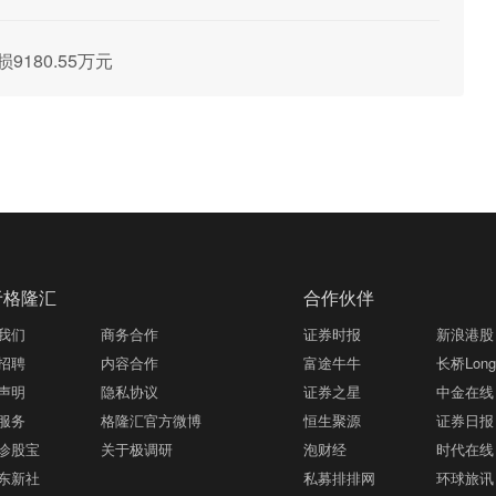
损9180.55万元
于格隆汇
合作伙伴
我们
商务合作
证券时报
新浪港股
招聘
内容合作
富途牛牛
长桥LongB
声明
隐私协议
证券之星
中金在线
服务
格隆汇官方微博
恒生聚源
证券日报
诊股宝
关于极调研
泡财经
时代在线
东新社
私募排排网
环球旅讯