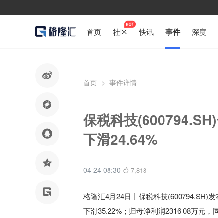
首页
社区
快讯
事件
深度

首页
>
事件详情

保税科技(600794.S

下滑24.64%

04-24 08:30
7,818

格隆汇4月24日丨
保税科技(600794.SH)
发
下滑35.22%
；归母净利润2316.08万元
，同