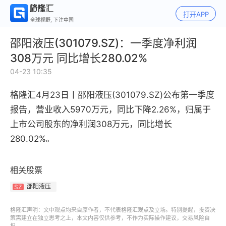
打开APP
全球视野, 下注中国
邵阳液压(301079.SZ)：一季度净利润
308万元 同比增长280.02%
04-23 10:35
格隆汇4月23日丨
邵阳液压(301079.SZ)公布
第一季度
报告
，
营业收入
5970万元，同比下降
2.26%，
归属于
上市公司股东的净利润
308万元，同比增长
280.02%。
相关股票
邵阳液压
SZ
格隆汇声明：文中观点均来自原作者，不代表格隆汇观点及立场。特别提醒，投资决
策需建立在独立思考之上，本文内容仅供参考，不作为实际操作建议，交易风险自