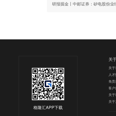
研报掘金丨中邮证券：矽电股份业绩
关
关于
人才
免责
客户
关于
关于
格隆汇APP下载