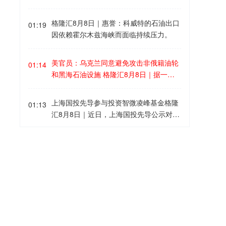
显。港口是外贸的晴雨表。7月，我国主
日｜英伟达已同意向电力基础设施开发商
含税价）分为五档。需要提醒的是，本次
要港口货运船舶离港载重量同比增长56.
Lancium投资20亿美元，并承诺在该公司
购新补贴不可与2026年济南市汽车以旧换
格隆汇8月8日｜惠誉：科威特的石油出口
4%，增速比6月大幅提高38.9个百分点。
01:19
获得更多规划电力资源后追加投资10亿美
新（含报废更新和置换更新）补贴政策叠
因依赖霍尔木兹海峡而面临持续压力。
其中，滚装货船载重量同比增长87.1%，
元。据悉，此次交易对Lancium及其土地
加享受，每辆新车仅可享受一次补贴。本
反映出汽车出口保持高速增长。进口稳中
和电力连接资产的企业价值估值约为100
次补贴覆盖的车型为7月15日（含）之后
有升。7月，液化石油气船、液货船到港
美官员：乌克兰同意避免攻击非俄籍油轮
亿美元，其中包括投资金额及债务。Lanc
01:14
开具《机动车销售统一发票》的新购车
载重分别增长37.8%和11.7%，能源及化
和黑海石油设施 格隆汇8月8日｜据一名
ium是由黑石集团支持的电力基础设施企
辆。
工原料进口保持扩张，显示出国内生产企
美国官员称，乌克兰已同意不针对一些非
业，负责开发位于美国得克萨斯州、服务
业生产预期稳定、信心向好。
俄罗斯籍的油轮以及对哈萨克斯坦原油出
于OpenAI和甲骨文AI园区的电力基础设施
上海国投先导参与投资智微凌峰基金格隆
01:13
口至关重要的黑海基础设施。此前，上个
项目。
汇8月8日｜近日，上海国投先导公示对上
月对船只的袭击导致装货中断。该美国官
海智微凌峰创业投资合伙企业（有限合
员表示，乌克兰已设立联络点，以便商业
伙）（简称“智微凌峰基金”）的投资。该
受台风“白海豚”影响 日本超5万用户停电
航运公司能够沟通信息并确保安全通行。
01:10
基金由智微资本担任管理人，目标规模30
格隆汇8月8日｜据日本气象厅消息，受今
此次承诺是在美国高级政府领导人与乌克
亿元。LP阵容汇聚中微公司、澜起科技等
年第13号台风“白海豚”影响，截至8日，
兰领导层举行会议后达成的，标志着可能
半导体龙头的旗下平台，工业X射线检测
该国已有超5万用户停电。据日本九州电
在地区石油运输量增加方面迈出重要一
白酒总价再破9900元创月余新高！飞天茅
领域企业日联科技的子公司，以及地方国
01:09
力公司消息，受台风影响，截至8日6时，
步。此前，由于近期多次袭击发生在俄罗
台1775元领涨，11大单品十涨一跌格隆
资平台，形成“产业资本+国有资本”的深度
奄美地区约有4.2万用户停电。另据冲绳
斯新罗西斯克的里海管道联盟终端附近，
汇8月8日｜“酒价内参”过去24小时收集数
联合。智微凌峰基金以半导体设备、零部
电力公司消息，截至8日上午5时，冲绳地
导致该地区的活动大幅降温。
据显示，中国白酒市场主要大单品的终端
件、材料及先进封装等集成电路核心环节
格隆汇8月8日｜DA Davidson维持爱彼迎
区共有超过13000用户停电。
00:59