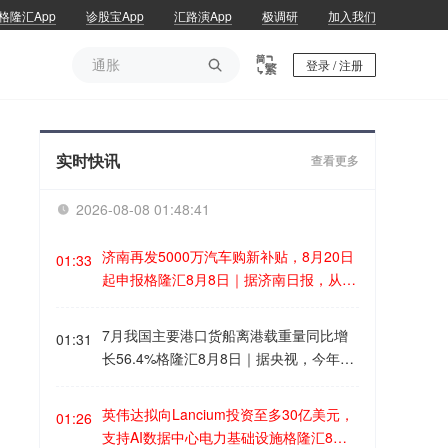
格隆汇App
诊股宝App
汇路演App
极调研
加入我们
通胀

登录 / 注册
通胀
实时快讯
查看更多
2026-08-08 01:48:41

济南再发5000万汽车购新补贴，8月20日
01:33
起申报格隆汇8月8日｜据济南日报，从济
南市商务局获悉，自8月20日10时起，济
南市2026年“马力全开·泉城购”汽车购新补
7月我国主要港口货船离港载重量同比增
01:31
贴活动将正式启动申报。本次活动资金补
长56.4%格隆汇8月8日｜据央视，今年以
贴额度5000万元，面向在济南参加活动的
来，国家持续推动外贸“稳规模优结构”成
车企购置非营运乘用车新车的个人和企业
效明显，外贸韧性持续增强，我国完备产
英伟达拟向Lancium投资至多30亿美元，
（单位），不限户籍和上牌地区，资金用
01:26
业体系和多元化市场布局的优势进一步凸
支持AI数据中心电力基础设施格隆汇8月8
完即止。补贴标准根据购车发票金额（不