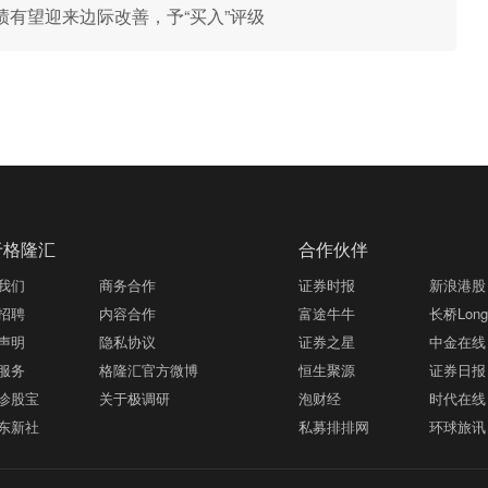
有望迎来边际改善，予“买入”评级
于格隆汇
合作伙伴
我们
商务合作
证券时报
新浪港股
招聘
内容合作
富途牛牛
长桥LongB
声明
隐私协议
证券之星
中金在线
服务
格隆汇官方微博
恒生聚源
证券日报
诊股宝
关于极调研
泡财经
时代在线
东新社
私募排排网
环球旅讯