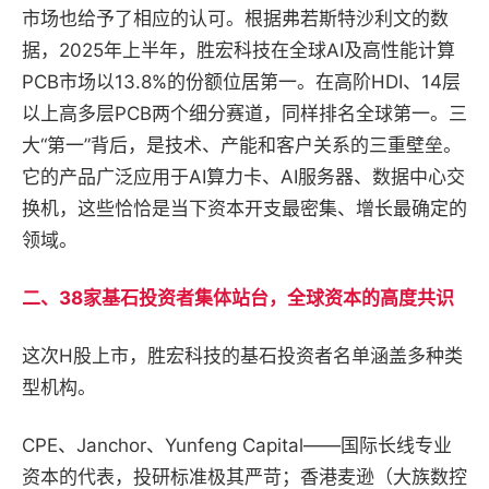
市场也给予了相应的认可。根据弗若斯特沙利文的数
据，2025年上半年，胜宏科技在全球AI及高性能计算
PCB市场以13.8%的份额位居第一。在高阶HDI、14层
以上高多层PCB两个细分赛道，同样排名全球第一。三
大“第一”背后，是技术、产能和客户关系的三重壁垒。
它的产品广泛应用于AI算力卡、AI服务器、数据中心交
换机，这些恰恰是当下资本开支最密集、增长最确定的
领域。
二、
38家基石投资者集体站台，全球资本的高度共识
这次H股上市，胜宏科技的基石投资者名单涵盖多种类
型机构。
CPE、Janchor、Yunfeng Capital——国际长线专业
资本的代表，投研标准极其严苛；香港麦逊（大族数控