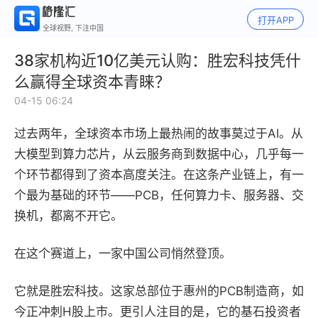
打开APP
全球视野, 下注中国
38家机构近10亿美元认购：胜宏科技凭什
么赢得全球资本青睐？
04-15 06:24
过去两年，全球资本市场上最热闹的故事莫过于AI。从
大模型到算力芯片，从云服务商到数据中心，几乎每一
个环节都得到了资本高度关注。在这条产业链上，有一
个最为基础的环节——PCB，任何算力卡、服务器、交
换机，都离不开它。
在这个赛道上，一家中国公司悄然登顶。
它就是胜宏科技。这家总部位于惠州的PCB制造商，如
今正冲刺H股上市。更引人注目的是，它的基石投资者