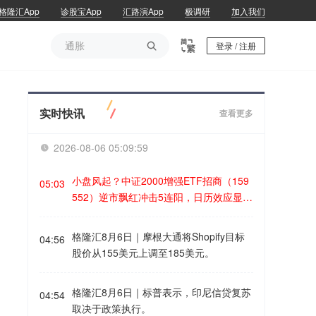
格隆汇App
诊股宝App
汇路演App
极调研
加入我们
通胀

登录 / 注册
通胀
实时快讯
查看更多
2026-08-06 05:10:00

小盘风起？中证2000增强ETF招商（159
05:03
552）逆市飘红冲击5连阳，日历效应显示
8月小盘或占优格隆汇8月6日｜8月6日，
三大股指冲高回落，中证2000指数领涨主
格隆汇8月6日｜摩根大通将Shopify目标
04:56
流宽基。中证2000增强ETF招商（15955
股价从155美元上调至185美元。
2）早盘一度涨超2%，截至发文涨幅0.6%
冲击5连阳。资金数据显示本周以来该ET
格隆汇8月6日｜标普表示，印尼信贷复苏
F累计获超2亿元资金净申购。 机构研究
04:54
取决于政策执行。
表明，近期小盘成长走强背后，或是对极