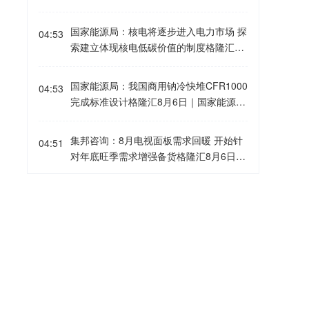
致市场风格的修复。统计数据显示，中证
2000指数自今年5月以来最大回撤超2
国家能源局：核电将逐步进入电力市场 探
04:53
7%。国泰海通数据统计显示，截至7月31
索建立体现核电低碳价值的制度格隆汇8
日，小市值因子拥挤度为-1.00，已逼近历
月6日｜国家能源局网站发布《中国核电
史极值，意味着未来回归均值或反转潜在
发展报告（2026）》（编制单位：国家能
国家能源局：我国商用钠冷快堆CFR1000
04:53
空间较大。 另据开源证券统计，2010年
源局直属中国核电发展中心）。报告显
完成标准设计格隆汇8月6日｜国家能源局
至今微盘股12次大幅调整后，反弹概率普
示，在全国统一电力市场体系有关政策指
网站发布《中国核电发展报告（2026）》
遍超80%，50个交易日内平均涨跌幅达1
导下，核电将逐步进入电力市场，需加强
（编制单位：国家能源局直属中国核电发
9.2%。此外，季节效应上看8月小盘亦有
集邦咨询：8月电视面板需求回暖 开始针
核电参与电力市场的政策机制研究，探索
04:51
展中心）。报告显示，我国1200兆瓦电功
望占优。根据国联民生数据统计，2010
对年底旺季需求增强备货格隆汇8月6日｜
建立体现核电低碳价值的制度，提升核电
率商用钠冷快堆（CFR1000）完成标准设
年-2025年期间8月份小盘占优比例为64.
TrendForce集邦咨询公布了8月面板价格
在市场的竞争力和友好性。
计，具备燃料增殖和核废料嬗变双重能
7%，平均跑赢大盘1.57%。 展望后市，
趋势预测：2026年8月，电视面板价格预
华尔街大型对冲基金遭遇网络攻击，Point
力；2兆瓦热功率液态燃料钍基熔盐实验
04:50
中证2000增强ETF招商基金经理邓童观点
估延续下调态势，显示器、笔电面板价格
72和城堡被盯上格隆汇8月6日｜据英国金
堆首次实现钍铀核燃料转换，成为国际上
表示，修复行情大概率还有空间，但后续
预期不变。进入8月份，整体电视面板需
融时报，华尔街多家大型对冲基金近期成
唯一在运且实现钍燃料入堆的液态燃料熔
的节奏和结构会发生变化。从历史经验来
求动能正逐渐回温，品牌客户在经历第二
为一系列网络攻击的目标，引发整个行业
盐堆；300兆瓦电功率紧凑式小型压水堆
看，修复不会是一两天就结束的。但行情
韩国总统下令全力应对热浪格隆汇8月6日
季末的调整后，开始针对年底旺季需求增
04:50
对软件系统漏洞风险的高度警惕。据知情
已正式提交国际原子能机构技术安全评审
的性质可能会从最初的“超跌反弹”逐步转
｜韩国热浪预计于周四在首尔达到顶峰，
强备货，几个主要品牌客户希望通过冲刺
人士透露，亿万富翁史蒂夫·科恩旗下的P
申请。
向“分化修复”——也就是说，不再是无差
预报显示这座首都城市气温将升至 39 摄
旺季出货达成年度目标，并扩大市占率，
oint 72以及肯·格里芬旗下的城堡（Citade
别的普涨，而是有基本面支撑、有产业逻
氏度（102 华氏度）。这一轮极端天气已
为此，品牌客户希望持续压低面板采购成
华创证券：PTA与MEG供需格局优化推动
l），近日均遭遇了"语音钓鱼"（audio phi
04:49