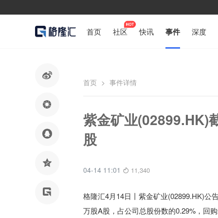
首页
社区
快讯
事件
深度

首页
>
事件详情

紫金矿业(02899.HK

股

04-14 11:01
11,340

格隆汇4月14日丨
紫金矿业(02899.HK)公
万股A股，占公司总股份数的0.29%，回购