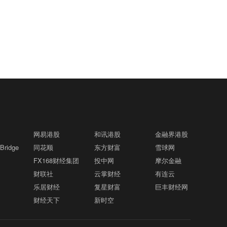
商讨一项潜在协议：渥太华将同意满足特
高，上调全年业绩指引+拟推出AI语音客
b，该工厂旨在缩小全球芯片供应与Spac
朗普政府提出的一系列贸易要求，以换取
服格隆汇8月7日｜爱彼迎(ABNB.US)大涨
eX和特斯拉未来数年预计所需的超过1太
部分行业关税的减免。据三位熟悉谈判情
超15%，最高触及174.66美元，创2022
瓦计算能力之间的差距。(格隆汇)
格隆汇8月7日｜白宫经济顾问哈塞特：剔
况的行业消息人士透露，双方已就多项提
13:47
年4月以来新高。 消息面上，爱彼迎第二
除政府就业和世界杯因素后，美国就业人
议进行了深入讨论，并交换了书面谈判立
季收入同比增长17%至36.08亿美元，高
数增加10万。我几乎只关注失业率，而它
场，但目前尚未达成协议。目前讨论方案
于市场预期的35.8亿美元；每股摊薄盈利
已经下降了。
的核心是一项“交换”：加拿大将在一系列
范式与华夏金融订立服务器售后回租安排
由去年同期1.03美元升至1.37美元，亦超
13:44
美国认为是双边贸易主要矛盾的问题上作
盘活算力资产 赋能业务长效发展格隆汇8
过预期的1.26美元。住宿晚数及体验席位
出让步，包括取消针对美国商品（如汽
月7日｜范式今日发布公告称，集团已与
预订量同比增加10%至1.483亿，总预订
车）的报复性关税；恢复美国酒类产品进
华夏金融租赁订立服务器及配件售后回租
价值(GBV)增长16%至272亿美元，高于
加拿大7月就业人数超预期 失业率降至两
13:41
入加拿大市场；取消各省政府采购限制；
协议，进一步夯实资金储备、拓宽多元融
市场预期的约264.5亿美元。 公司上调全
年低点格隆汇8月7日｜加拿大经济上月意
以及接受华盛顿对于乳制品配额分配方式
网易港股
资渠道，为集团AI核心业务迭代与长期战
和讯港股
金融界港股
年业绩预测，预计收入至少录得中双位数
外新增7.51万个就业岗位，同时失业率降
的解释。其中一名消息人士表示，美国方
略落地保驾护航。 根据协议，本次售后回
ridge
同花顺
增长，高于原先的低至中双位数增长；经
东方财富
雪球网
至两年来的最低水平，这是经济正在走向
面列出了一份优先事项清单，大约包含10
美股异动丨官宣计划大幅扩产，应用光电
租标的为集团2026年全新购置的服务器及
13:40
调整EBITDA利润率预测亦由至少35%，
FX168财经集团
投中网
摩尔金融
复苏的最新迹象。加拿大统计局周五公布
项希望加拿大解决的问题。作为交换，美
涨超11%，领涨光通信板块格隆汇8月7日
全套配套算力资产。交易完成后，集团将
提高至至少35.5%。(格隆汇)
财联社
云掌财经
有连云
的数据显示，7月加拿大失业率从6月的6.
国将降低针对钢铁和铝产品征收的行业关
｜光通信概念股集体上涨，应用光电涨超
持续保有全部算力资产的正常使用权，在
5%小幅降至6.4%。数据公布后，加元迅
乐居财经
复星财富
巨丰财经网
税，即所谓的“232条款”。加拿大方面还
11%，AXT、Coherent涨超10%，Tower
完全不影响相关算力资产持续使用的前提
费城半导体指数涨超3%格隆汇8月7日｜
速升至盘中新高，涨幅一度达到0.5%。加
13:36
财经天下
新时空
希望美国降低汽车和林产品关税。不过消
半导体涨超9%，Lumentum涨超6%，Cre
下，盘活已投入的服务器资产，以满足业
费城半导体指数涨超3%，微芯科技涨超1
拿大国债在数据公布后立即遭到抛售，但
息人士称，美国预计不会完全取消232条
do technology、POET technologies、康
务运营、技术投入及战略布局提供充足资
1%，英特尔、安森美半导体、阿斯麦均
随后逆转走势并上涨，因市场同时消化美
款的关税，而谈判的关键部分围绕着将保
宁均涨超5%。 消息面上，应用光电第二