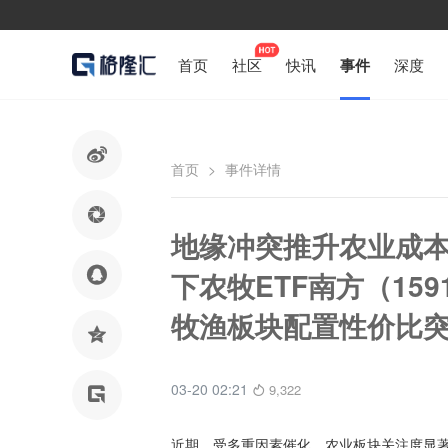
首页
社区
快讯
事件
深度

首页
>
事件详情

地缘冲突推升农业成本

下农牧ETF南方（15
牧渔板块配置性价比

03-20 02:21
9,322

近期，受多重因素催化，农业板块关注度显著