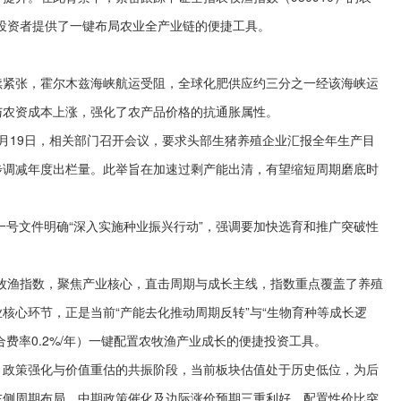
，为投资者提供了一键布局农业全产业链的便捷工具。
续紧张，霍尔木兹海峡航运受阻，全球化肥供应约三分之一经该海峡运
与农资成本上涨，强化了农产品价格的抗通胀属性。
月19日，相关部门召开会议，要求头部生猪养殖企业汇报全年生产目
步调减年度出栏量。此举旨在加速过剩产能出清，有望缩短周期磨底时
央一号文件明确“深入实施种业振兴行动”，强调要加快选育和推广突破性
指农牧渔指数，聚焦产业核心，直击周期与成长主线，指数重点覆盖了养殖
核心环节，正是当前“产能去化推动周期反转”与“生物育种等成长逻
合费率0.2%/年）一键配置农牧渔产业成长的便捷投资工具。
、政策强化与价值重估的共振阶段，当前板块估值处于历史低位，为后
左侧周期布局、中期政策催化及边际涨价预期三重利好，配置性价比突