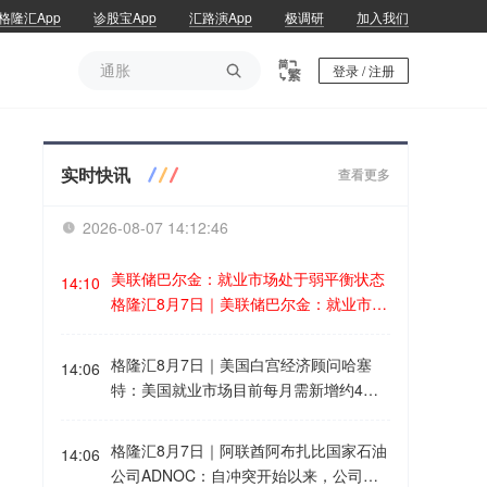
格隆汇App
诊股宝App
汇路演App
极调研
加入我们
通胀

登录 / 注册
通胀
实时快讯
查看更多
2026-08-07 14:12:46

美联储巴尔金：就业市场处于弱平衡状态
14:10
格隆汇8月7日｜美联储巴尔金：就业市场
处于弱平衡状态，就业数据表现为低招
聘、低裁员状态。就业数据感觉不太好，
格隆汇8月7日｜美国白宫经济顾问哈塞
14:06
但现实如此。
特：美国就业市场目前每月需新增约4万
个岗位即可保持平衡。我相信美国总统特
朗普不会给美联储主席沃什关于利率的建
格隆汇8月7日｜阿联酋阿布扎比国家石油
14:06
议，他们“时时刻刻”谈论经济问题。
公司ADNOC：自冲突开始以来，公司的1