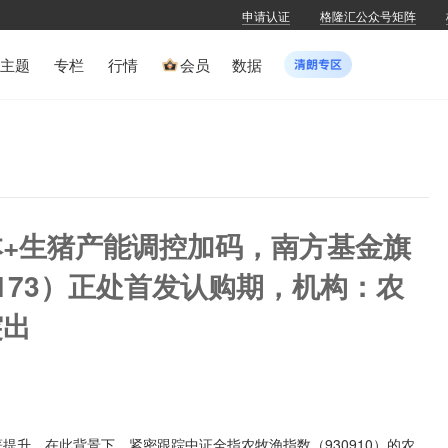
申请认证
格隆汇公众号矩阵
主题
专栏
行情
会员
数据
+生猪产能调控加码，南方基金旗
9173）正处首发认购期，机构：农
突出
提升。在此背景下，紧密跟踪中证全指农牧渔指数（930910）的农