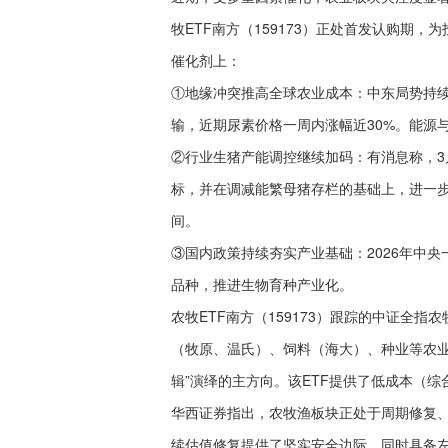
牧ETF南方（159173）正处首发认购期
催化剂上：
①地缘冲突推高全球农业成本：中东局势持
输，近期尿素价格一周内涨幅近30%。能源
②行业生猪产能调控继续加码：有消息称，3
标，并在调减能繁母猪存栏的基础上，进一
间。
③国内政策持续夯实产业基础：2026年中
品种，推进生物育种产业化。
农牧ETF南方（159173）跟踪的中证全
（牧原、温氏）、饲料（海大）、种业等农业
辑”演绎的主方向。该ETF提供了低成本（综
华西证券指出，农牧渔板块正处于周期修复
续估值修复提供了坚实安全边际，同时具备