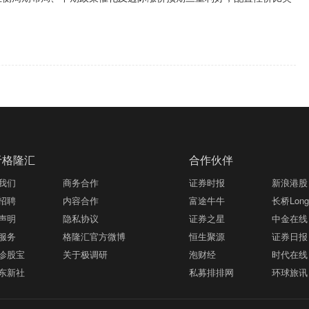
于格隆汇
合作伙伴
我们
商务合作
证券时报
新浪港股
招聘
内容合作
富途牛牛
长桥LongB
声明
隐私协议
证券之星
中金在线
服务
格隆汇官方微博
恒生聚源
证券日报
诊股宝
关于极调研
泡财经
时代在线
东新社
私募排排网
环球旅讯