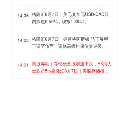
5艘船只遭到攻击。
格隆汇8月7日｜美元兑加元USD/CAD日
14:06
内跌超0.50%，现报1.3941。
格隆汇8月7日｜标普将阿斯顿·马丁展望
14:03
下调至负面，调低高级担保债券评级。
美股异动｜存储概念股加速下跌，SK海力
14:01
士跌超5%格隆汇8月7日｜美股存储概念
股加速下跌，希捷科技跌超8%，SK海力
士、西部数据跌超5%，闪迪跌超3%，美
美股异动｜Terafab AI芯片超级工厂项目
13:57
光科技跌超2%。 消息面上，伯恩斯坦最
启动，SpaceX涨超5%，特斯拉涨近3%格
新数据显示，2026年三季度DRAM和NAN
隆汇8月7日｜SpaceX(SPCX.US)涨超
D合约价格涨幅均收窄至约20%，PC、手
5%，报121.33美元；特斯拉(TSLA.US)
加媒：加拿大正与美国商讨贸易方面的让
机需求疲软及长期协议价格上限正压缩涨
13:56
涨近3%，报328.92美元。消息面上，马
步，以换取部分关税减免格隆汇8月7日｜
价空间。供应短缺虽延续至2027年，但存
斯克Terafab AI芯片超级工厂项目启动，S
据环球邮报，随着美国威胁实施新一轮关
储价格上行空间已趋于有限，涨价周期或
paceX与特斯拉将初期投资168亿美元，
税前谈判日益白热化，加拿大和美国正在
接近尾声。(格隆汇)
美股异动丨爱彼迎大涨超15%创逾四年新
在得克萨斯州Grimes County建设Terafa
13:47