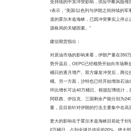
受持续的中东冲突影响，供应中断风险维持高位，亚
r表示，“美国/以色列与伊朗之间持续的
道的霍尔木兹海峡，已因冲突事实上停止
源格局的关键因素。”
建信期货指出：
对原油市场的影响来看，伊朗产量在35
势升温后，OEPC已经顺势开始向市场释放
桶日的逐月增产。双方爆发冲突后，两位接
桶。另一方面，沙特也已经开始增加石油出
环比增长可达40万桶日。根据彭博统计，目
阿联酋、伊拉克、三国剩余产能分别为240
量，且目前针对伊朗的打击主要集中在高
更大的影响在于霍尔木兹海峡目前处于封
0万桶日，占到全球总供应的20%，绝大