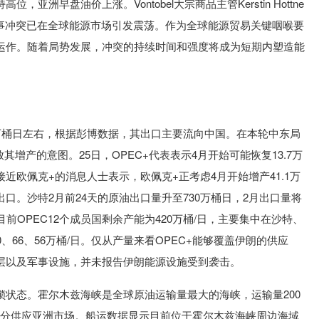
洲早盘油价上涨。Vontobel大宗商品主管Kerstin Hottne
军事冲突已在全球能源市场引发震荡。作为全球能源贸易关键咽喉要
运作。随着局势发展，冲突的持续时间和强度将成为短期内塑造能
0万桶日左右，根据彭博数据，其出口主要流向中国。在本轮中东局
其增产的意图。25日，OPEC+代表表示4月开始可能恢复13.7万
近欧佩克+的消息人士表示，欧佩克+正考虑4月开始增产41.1万
口。沙特2月前24天的原油出口量升至730万桶日，2月出口量将
前OPEC12个成员国剩余产能为420万桶/日，主要集中在沙特、
、66、56万桶/日。仅从产量来看OPEC+能够覆盖伊朗的供应
层以及军事设施，并未报告伊朗能源设施受到袭击。
锁状态。霍尔木兹海峡是全球原油运输量最大的海峡，运输量200
部分供应亚洲市场。船运数据显示目前位于霍尔木兹海峡周边海域