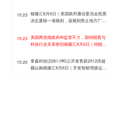
明日公布的非农就业数据，若结果高于预
地分摊成本负担，也意在更好地匹配电力
期，可能提高美联储加息的预期。分析人
供需，以缓解长期存在的电网拥堵问题。
格隆汇8月6日｜美国联邦通信委员会投票
士表示，在中东局势出现更明确的正面进
15:23
决定废除一项规则，该规则禁止地方广播
展，以及美国重要就业数据公布前，市场
电视台所有者的覆盖范围超过全美电视用
目前采取观望态度。 彭博分析师指出，这
户总户数的39%。
份就业报告可能带来两极化反应，若连续
美国两党指政府AI监管不力，因特朗普与
15:23
第二次疲弱，将强化鸽派论点；若数据强
科技行业关系密切格隆汇8月6日｜特朗普
劲，则意味6月表现可能只是异常，并使
政府对OpenAI和Anthropic AI代理近期发
市场提前加息的预期增加。
动的黑客攻击应对有限，民主党人与特朗
拿森科技(2261.HK)公开发售获2512倍超
15:20
普的保守派支持者罕见达成一致，认为原
额认购格隆汇8月6日｜开发智能驾驶运动
因在于总统与科技行业关系密切。 特朗普
控制技术的拿森科技(2261.HK)公布招股
前顾问班农表示，监于AI带来的国家安全
结果，每股以10.42港元定价，所得款项
WTI原油突破77美元格隆汇8月6日｜WTI
风险，政府监管力度不足，而硅谷与白宫
15:18
净额约5.33亿港元。该股公开发售部分获
原油突破77美元/桶，日内涨2.38%。
及国家安全机构关系过于密切。民主党参
超额认购2512.54倍，一手100股，中签
议员怀登(Ron Wyden)则批评特朗普及共
率8%。该股明日挂牌。
和党人专注于阻挠州级AI监管，而非解决
韩国请求英国对俄液化天然气相关制裁给
15:11
相关风险问题。 Anthropic今年因拒绝允
予豁免格隆汇8月6日｜韩国通商部长官周
许美军将其AI模型用于大规模国内监控和
四表示，鉴于韩国能源安全存在隐忧，已
完全自主武器系统，与政府关系恶化。 批
向新任英国贸易大臣提出请求，希望英国
泽连斯基解除多名乌克兰驻外大使职务 格
15:06
评人士担心，特朗普与科技行业的密切联