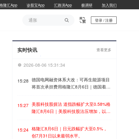
格隆汇App
诊股宝App
汇路演App
极调研
加入我们
通胀

登录 / 注册
通胀
实时快讯
查看更多
2026-08-06 15:31:35

德国电网融资体系大改：可再生能源项目
15:28
将首次承担费用格隆汇8月6日｜德国着手
全面改革其不堪重负的电网融资体系，拟
降低工商业用户用电成本，同时首次要求
美股科技股捱沽 道指跌幅扩大至0.58%格
15:27
可再生能源发电方承担电网费用。 德国联
隆汇8月6日｜美股科技股沽压增加，以及
邦网络管理局周四公布了改革方案草案，
投资者在明日公布非农就业数据前采取谨
拟对风电场和光伏电站征收一次性并网
慎态度，道指跌幅扩大至0.58%，标普50
格隆汇8月6日｜日元跌幅扩大至0.5%，
费，并自2029年起按每千瓦4至7欧元的
15:24
0指数跌0.13%，纳指微涨0.07%。 对于
创7月31日以来最弱水平。
标准收取年度费用。此举不仅旨在更均衡