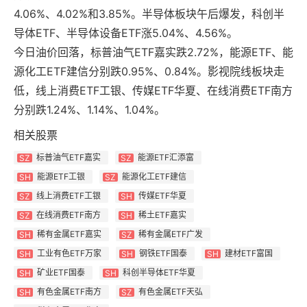
4.06%、4.02%和3.85%。半导体板块午后爆发，科创半
导体ETF、半导体设备ETF涨5.04%、4.56%。
今日油价回落，标普油气ETF嘉实跌2.72%，能源ETF、能
源化工ETF建信分别跌0.95%、0.84%。影视院线板块走
低，线上消费ETF工银、传媒ETF华夏、在线消费ETF南方
分别跌1.24%、1.14%、1.04%。
相关股票
标普油气ETF嘉实
能源ETF汇添富
SZ
SZ
能源ETF工银
能源化工ETF建信
SH
SZ
线上消费ETF工银
传媒ETF华夏
SZ
SH
在线消费ETF南方
稀土ETF嘉实
SZ
SH
稀有金属ETF嘉实
稀有金属ETF广发
SH
SZ
工业有色ETF万家
钢铁ETF国泰
建材ETF富国
SH
SH
SH
矿业ETF国泰
科创半导体ETF华夏
SH
SH
有色金属ETF南方
有色金属ETF天弘
SH
SZ