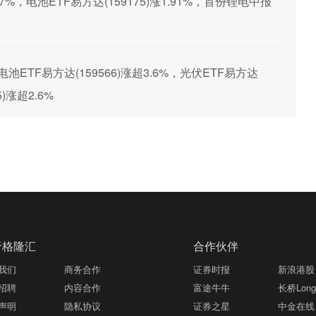
87%，电池ETF易方达(159175)涨1.91%，首份锂电中报
ETF易方达(159566)涨超3.6%，光伏ETF易方达
5)涨超2.6%
于格隆汇
合作伙伴
我们
商务合作
证券时报
新浪港股
招聘
内容合作
富途牛牛
长桥LongB
声明
隐私协议
证券之星
中金在线