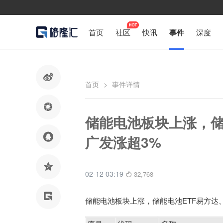
首页
社区
快讯
事件
深度

首页
>
事件详情

储能电池板块上涨，储

广发涨超3%

02-12 03:19
32,768

储能电池板块上涨，储能电池ETF易方达、