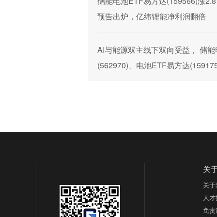
储能电池ETF易方达(159566)涨2.
预告出炉，亿纬锂能净利润翻倍
AI与能源双主线下双向受益， 储能电池
(562970)、电池ETF易方达(15917
关
关于
人才
免责