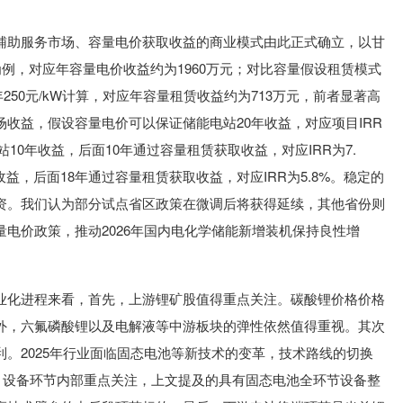
辅助服务市场、容量电价获取收益的商业模式由此正式确立，以甘
项目为例，对应年容量电价收益约为1960万元；对比容量假设租赁模式
年250元/kW计算，对应年容量租赁收益约为713万元，前者显著高
收益，假设容量电价可以保证储能电站20年收益，对应项目IRR
站10年收益，后面10年通过容量租赁获取收益，对应IRR为7.
益，后面18年通过容量租赁获取收益，对应IRR为5.8%。稳定的
资。我们认为部分试点省区政策在微调后将获得延续，其他省份则
电价政策，推动2026年国内电化学储能新增装机保持良性增
业化进程来看，首先，上游锂矿股值得重点关注。碳酸锂价格价格
外，六氟磷酸锂以及电解液等中游板块的弹性依然值得重视。其次
。2025年行业面临固态电池等新技术的变革，技术路线的切换
支。设备环节内部重点关注，上文提及的具有固态电池全环节设备整