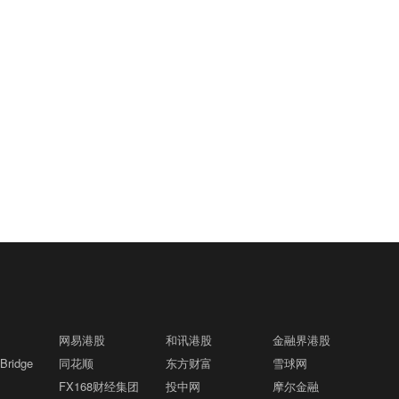
网易港股
和讯港股
金融界港股
ridge
同花顺
东方财富
雪球网
FX168财经集团
投中网
摩尔金融