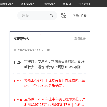
格隆汇App
诊股宝App
汇路演App
极调研
加入我们
通胀

登录 / 注册
通胀
实时快讯
查看更多
2026-08-07 11:25:10

宁波航运交易所：本周南美西航线运价涨
11:24
幅较大，运价指数较上周涨16.3%格隆汇
8月7日｜本周，宁波航运交易所发布的海
上丝绸之路指数之宁波出口集装箱运价指
格隆汇8月7日｜现货黄金日内涨幅扩大至
11:11
数（NCFI）报收于2423.1点，较上周上
2%，报4325.36美元/盎司。
涨3.2%。21条航线中有12条航线运价指
数上涨，8条航线运价指数下跌，1条航线
立昂微：2026年上半年实现扭亏为盈，净
运价指数基本持平。“海上丝绸之路”沿线
11:10
利润8397.26万元格隆汇8月7日｜立昂微
地区主要港口中，12个港口运价指数上