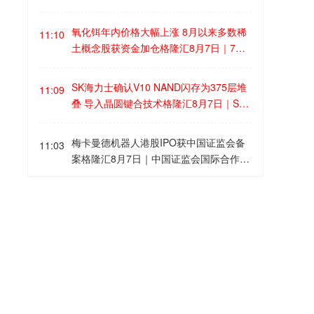
公告，2026年上半年营业收入20.94亿
涨，4个港口运价指数下跌。此外，本周
元，同比增长25.72%。归属于上市公司
南美西航线市场波动较大：受月初部分航
氧化铒年内价格大幅上涨 8月以来多数稀
11:10
股东的净利润8397.26万元，上年同期亏
次停航影响，舱位供给持续偏紧，加之头
土概念股获资金加仓格隆汇8月7日｜7月
损1.27亿元。
部班轮加征旺季附加费，运价涨幅较大。
下旬以来，稀土主流品种仍处于下跌趋
南美西航线运价指数为2281.5点，较上周
势。不过，中重稀土氧化铒价格上涨比较
SK海力士确认V10 NAND闪存为375层堆
11:09
上涨16.3%。
明显，且7月以来价格加速上涨。数据显
叠 导入晶圆键合技术格隆汇8月7日｜SK
示，氧化铒最新价格为62.75万元/吨，7
海力士在其FMS 2026峰会新闻稿中确
月以来累计上涨33.14%，年内累计上涨7
认，其继321层V9 "4D NAND" 后的新一
梅卡曼德机器人港股IPO获中国证监会备
7.11%。掺铒光纤放大器需求激增，进而
11:03
代闪存产品V10采用375层堆叠设计。这
案格隆汇8月7日｜中国证监会国际合作司
推动稀土氧化铒的需求。虽然稀土主流品
也是SK海力士首款采用晶圆键合技术的N
发布关于梅卡曼德（雄安）机器人科技股
种价格目前仍处于下降通道中，但机构纷
AND产品。SK海力士宣称V10 NAND实现
份有限公司境外发行上市及境内未上市股
纷看好下半年稀土价格回暖。由于今年稀
安徳玛盘前大跌近7% 第一季度净营收11.
了上代产品2.5倍的每瓦性能，专为需要
10:58
份“全流通”备案通知书，公司拟发行不超
土价格相比去年整体抬高，稀土永磁板块
0亿美元 同比下降3.2%格隆汇8月7日｜安
兼顾能效和性能的AI基础设施环境而优
过27,479,850股境外上市普通股并在香港
上半年业绩非常亮眼，已公布业绩的14家
徳玛盘前大跌近7%，报5.961美元。安徳
化。
联合交易所上市。公司32名股东拟将所持
公司中，13家公司均为预增或扭亏，其中
玛第一季度净营收11.0亿美元，同比下降
*ST实达：因2023年半年报涉嫌信披违规
合计89,924,180股境内未上市股份转为境
10:56
有5家公司净利润同比翻倍式增长。从8月
3.2%，预估11.1亿美元；调整后每股收益
被证监会立案格隆汇8月7日｜*ST实达公
外上市股份，并在香港联合交易所上市流
以来（截至8月6日）融资资金买入看，多
0.050美元，上年同期0.020美元，预估0.
告，公司于2026年8月7日收到中国证监
通。
数稀土概念股获得资金加仓，厦门钨业、
02美元；调整后运营收益5,240万美元，
会《立案告知书》（证监立案字0262026
北方稀土、中国稀土、龙磁科技获净买入
格隆汇8月7日｜瑞穗将Airbnb目标价从17
上年同期2,440万美元，预估3,630万美
10:55