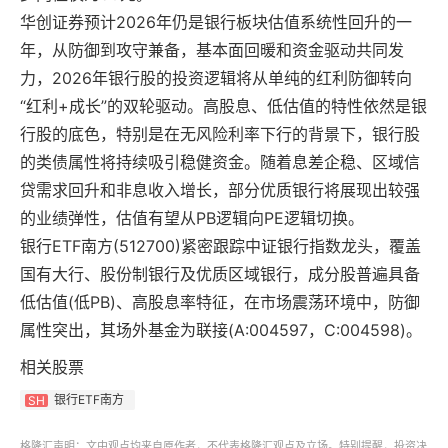
华创证券预计2026年仍是银行板块估值系统性回升的一
年，从防御到攻守兼备，基本面回暖和资金驱动共同发
力，2026年银行股的投资逻辑将从单纯的红利防御转向
“红利+成长”的双轮驱动。高股息、低估值的特性依然是银
行股的底色，特别是在无风险利率下行的背景下，银行股
的类债属性将持续吸引稳健资金。随着息差企稳、区域信
贷需求回升和非息收入增长，部分优质银行将展现出较强
的业绩弹性，估值有望从PB逻辑向PE逻辑切换。
银行ETF南方(512700)紧密跟踪中证银行指数龙头，覆盖
国有大行、股份制银行及优质区域银行，成分股普遍具备
低估值(低PB)、高股息率特征，在市场震荡环境中，防御
属性突出，其场外基金为联接(A:004597，C:004598)。
相关股票
银行ETF南方
SH
格隆汇声明：文中观点均来自原作者，不代表格隆汇观点及立场。特别提醒，投资决