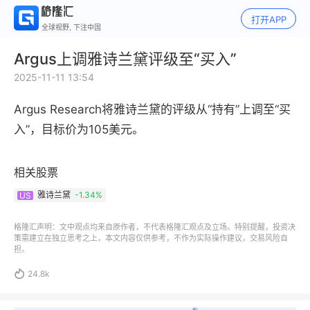
打开APP
全球视野, 下注中国
Argus上调雅诗兰黛评级至“买入”
2025-11-11 13:54
Argus Research将雅诗兰黛的评级从“持有”上调至“买
入”，目标价为105美元。
相关股票
雅诗兰黛
-1.34%
US
格隆汇声明：文中观点均来自原作者，不代表格隆汇观点及立场。特别提醒，投资决
策需建立在独立思考之上，本文内容仅供参考，不作为实际操作建议，交易风险自
担。

24.8k