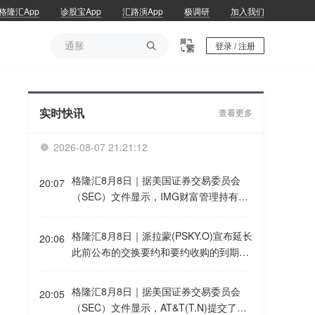
格隆汇App
诊股宝App
汇路演App
极调研
加入我们
通胀

登录 / 注册
通胀
实时快讯
查看更多
2026-08-07 21:21:12

格隆汇8月8日｜据美国证券交易委员会
20:07
（SEC）文件显示，IMG财富管理持有21
2股SpaceX(SPCX.O)A类股份。
格隆汇8月8日｜派拉蒙(PSKY.O)宣布延长
20:06
此前公布的交换要约和要约收购的到期日
期。
格隆汇8月8日｜据美国证券交易委员会
20:05
（SEC）文件显示，AT&T(T.N)提交了发