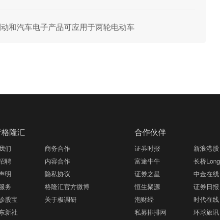
分基础制动和汽车电子产品可应用于两轮电动车
于格隆汇
合作伙伴
我们
商务合作
证券时报
新浪港股
招聘
内容合作
富途牛牛
长桥LongB
声明
隐私协议
证券之星
中金在线
服务
格隆汇官方微博
恒生聚源
证券日报
诊股宝
关于极调研
泡财经
时代在线
东新社
私募排排网
环球旅讯