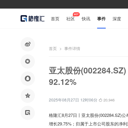
首页
社区
快讯
事件
深度

首页
>
事件详情

亚太股份(002284.S

92.12%

2025年08月27日 12时06分
20,946

格隆汇8月27日丨
亚太股份(002284.S
增长29.75%；归属于上市公司股东的净利