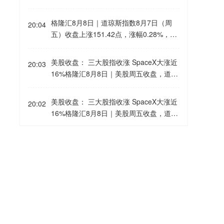
行12亿欧元浮动利率全球票据的最终条款
文件，该票据将于2028年到期。
格隆汇8月8日｜道琼斯指数8月7日（周
20:04
五）收盘上涨151.42点，涨幅0.28%，报
54036.52点； 标普500指数8月7日（周
五）收盘上涨47.63点，涨幅0.62%，报7
美股收盘： 三大股指收涨 SpaceX大涨近
20:03
757.59点； 纳斯达克综合指数8月7日
16%格隆汇8月8日｜美股周五收盘，道指
（周五）收盘上涨342.26点，涨幅1.3
收涨0.28%，标普500指数涨0.6%，纳指
0%，报26690.62点。
涨1.3%。SpaceX(SPCX.O)大涨15.8%，
美股收盘： 三大股指收涨 SpaceX大涨近
20:02
高通(QCOM.O)涨4.6%，英伟达(NVDA.
16%格隆汇8月8日｜美股周五收盘，道指
O)涨2.2%。存储概念股多数收跌，SK海
收涨0.28%，标普500指数涨0.6%，纳指
力士(SKHY.O)跌近4%，美光科技(MU.O)
涨1.3%。SpaceX(SPCX.O)大涨15.8%，
格隆汇8月8日｜据CNN：美国总统特朗普
跌0.4%。纳斯达克中国金龙指数收涨0.
20:00
高通(QCOM.O)涨4.6%，英伟达(NVDA.
将于下周一为达琳·格雷厄姆（已故参议员
7%。光通信板块大涨，Applied Optoelec
O)涨2.2%。存储概念股多数收跌，SK海
林赛·格雷厄姆的妹妹）举行电话集会。
tronics(AAOI.O)涨9%，Lumentum(LITE.
力士(SKHY.O)跌近4%，美光科技(MU.O)
O)涨6.2%，康宁(GLW.N)涨5.4%，迈威
格隆汇8月8日｜美国加州州长纽森：加州
跌0.4%。纳斯达克中国金龙指数收涨0.
19:57
尔科技(MRVL.O)涨3.8%。
正在为首次购买电动汽车的消费者提供数
7%。
千美元的购车优惠。现在，购买一辆新的
电动汽车最高可节省3500美元，购买二手
国际油价7日上涨格隆汇8月8日｜截至当
19:49