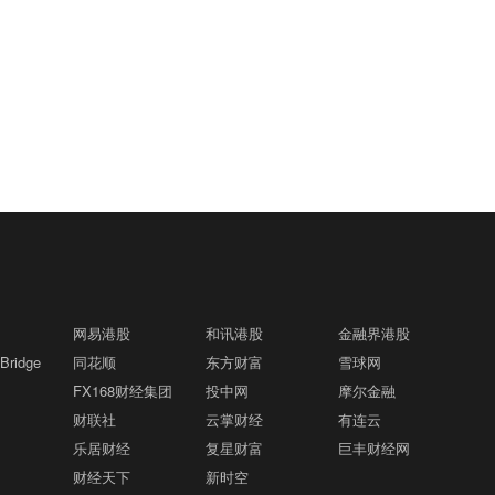
电动汽车最高可节省1750美元。
天收盘，纽约商品交易所9月交货的轻质
原油期货价格上涨89美分，收于每桶78.1
8美元，涨幅为1.15%；10月交货的伦敦
格隆汇8月8日｜乌克兰总统泽连斯基：在
19:45
布伦特原油期货价格上涨1.06美元，收于
塞尔维亚开始了双边会谈。
每桶83.55美元，涨幅为1.29%。
格隆汇8月8日｜乌克兰总统泽连斯基对美
19:42
国参议院通过俄罗斯制裁法案表示感谢。
伊朗官员称已与阿曼就霍尔木兹海峡通行
19:40
问题明确总体框架格隆汇8月8日｜当地时
间7日获悉，伊朗议会国家安全与外交政
策委员会发言人哈桑·卡什卡维表示，伊朗
网易港股
和讯港股
金融界港股
格隆汇8月8日｜美国商品期货交易委员会
19:35
与阿曼已明确霍尔木兹海峡航运相关的谅
ridge
同花顺
东方财富
雪球网
（CFTC）：截至8月4日当周，日元净空
解备忘录的总体框架，最终文本及具体细
FX168财经集团
头头寸为45,473份合约。欧元净空头头寸
投中网
摩尔金融
节将于近期对外公布。8月6日，伊朗方面
为58,091份合约。英镑净空头头寸为57,8
财联社
云掌财经
有连云
格隆汇8月8日｜美国商品期货交易委员会
公开拟议的霍尔木兹海峡战略管理方案初
19:33
14份合约。瑞郎净空头头寸为32,822份合
乐居财经
复星财富
巨丰财经网
（CFTC）：截至8月4日当周，投机者将
步文本细节，内容包括禁止敌对方面通过
约。
财经天下
新时空
芝加哥期货交易所（CBOT）美国国债期
海峡等，违反规定者将被处以最高达货物