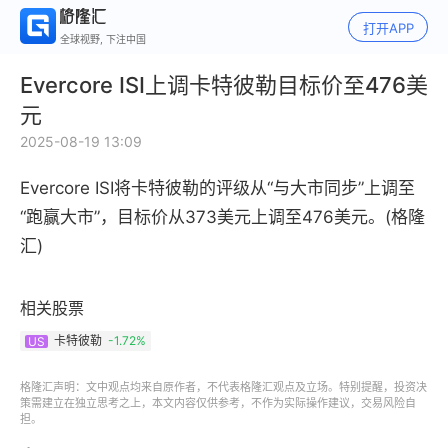
打开APP
全球视野, 下注中国
Evercore ISI上调卡特彼勒目标价至476美
元
2025-08-19 13:09
Evercore ISI将卡特彼勒的评级从“与大市同步”上调至
“跑赢大市”，目标价从373美元上调至476美元。(格隆
汇)
相关股票
卡特彼勒
-1.72%
US
格隆汇声明：文中观点均来自原作者，不代表格隆汇观点及立场。特别提醒，投资决
策需建立在独立思考之上，本文内容仅供参考，不作为实际操作建议，交易风险自
担。