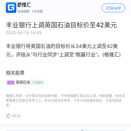
打开APP
全球视野, 下注中国
丰业银行上调英国石油目标价至42美元
2025-08-14 14:49
丰业银行将英国石油的目标价从34美元上调至42美
元，评级从“与行业同步”上调至“跑赢行业”。(格隆汇)
相关股票
英国石油
-1.43%
US
格隆汇声明：文中观点均来自原作者，不代表格隆汇观点及立场。特别提醒，投资决
策需建立在独立思考之上，本文内容仅供参考，不作为实际操作建议，交易风险自
担。

26.5k