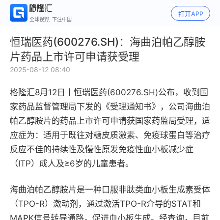
打开APP
全球视野, 下注中国
恒瑞医药(600276.SH)：海曲泊帕乙醇胺
片药品上市许可申请获受理
2025-08-12 08:40
格隆汇8月12日丨
恒瑞医药(600276.SH)公布，
收到国
家药品监督管理局下发的《受理通知书》，公司海曲泊
帕乙醇胺片的药品上市许可申请获国家药监局受理，适
应症为：适用于既往对糖皮质激素、免疫球蛋白等治疗
反应不佳的持续性及慢性原发免疫性血小板减少症
（ITP）成人及≥6岁的儿童患者。
海曲泊帕乙醇胺片是一种口服非肽类血小板生成素受体
（TPO-R）激动剂，通过激活TPO-R介导的STAT和
MAPK信号转导通路，促进血小板生成。经查询，目前