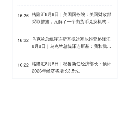
stra之前，OpenAI将扩大针对该模型的测
在谈及霍尔木兹海峡时表示：“这条海峡永
试和安全措施，并按照公司2023年首次发
远不会恢复到过去的状态，因为伊朗已经
格隆汇8月8日｜美国国务院：美国财政部
布的“准备框架”要求，放缓Astra的发布进
16:26
利用它，或者试图利用它，将其作为一
采取措施，瓦解了一个由货币兑换机构和
程，直到建立适当的安全防护措施。Ope
个‘咽喉要道’。未来两年，我们将看到这
空壳公司组成的网络。该网络曾帮助伊朗
nAI还表示，Astra并未参与Hugging Face
条海峡逐渐失去重要性。它将变成另一个
通过国际金融体系秘密转移数亿美元资
漏洞攻击事件。这可能是首个人工智能前
乌克兰总统泽连斯基抵达塞尔维亚格隆汇
普通水域。我认为，目前通过这条海峡运
16:22
金。通过这些网络，德黑兰获取石油收
沿实验室因网络安全担忧而承诺放缓自身
8月8日｜乌克兰总统泽连斯基：我和我的
输的能源中，超过50%甚至70%将改由地
入，并利用幌子公司洗钱，规避旨在遏制
AI模型开发进程的案例。
团队已抵达塞尔维亚。今明两天，我们将
下管道运输。”
其破坏稳定活动的制裁。
与总统武契奇和部长尤拉伊·马图谢克举行
格隆汇8月8日｜秘鲁新任经济部长：预计
16:22
重要会议，讨论扩大两国经济联系、与欧
2026年经济将增长3.5%。
盟的关系以及安全事务。
民主党参议员沃伦敦促企业向消费者退还
16:18
关税款项格隆汇8月8日｜苹果、亚马逊、
耐克在特朗普政府关税退款问题上遭到美
国民主党参议员沃伦的质询，沃伦在信函
格隆汇8月8日｜据塞尔维亚N1电视台：
16:10
中敦促企业向消费者退还关税款项。
乌克兰总统泽连斯基抵达塞尔维亚，开启
首次访问。
格隆汇8月8日｜通用动力旗下部门与美国
16:07