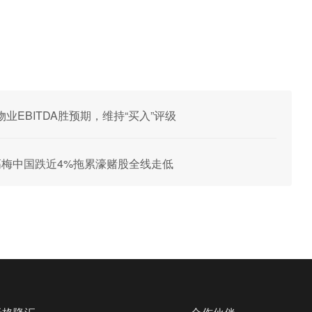
EBITDA胜预期，维持“买入”评级
高梅中国跌近4%拖累濠赌股全线走低