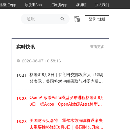
格隆汇App
诊股宝App
汇路演App
极调研
加入我们
通胀

登录 / 注册
通胀
实时快讯
查看更多
2026-08-07 16:58:16

格隆汇8月8日｜伊朗外交部发言人：特朗
16:41
普表示，美国将对伊朗采取与对委内瑞拉
所做的相同做法。不过，这里存在一个小
问题：在宣称获得“战争战利品”之前，必
OpenAI放缓Astra模型发布进程格隆汇8月
16:33
须先赢得战争，而不是陷入僵局、未能实
8日｜据Axios，OpenAI放缓Astra模型发
现其宣称的（恶意）目标、武器储备逐渐
布进程。OpenAI表示，在对即将推出的
减少，并在这一过程中失去信誉。
模型之一Astra进行内部评估后，“我们无
美国财长贝森特：霍尔木兹海峡将逐渐失
16:28
法排除其具备关键性网络能力”。在发布A
去重要性格隆汇8月8日｜美国财长贝森特