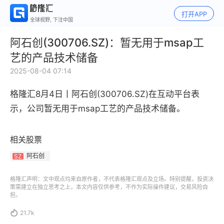
打开APP
全球视野, 下注中国
阿石创(300706.SZ)：暂无用于msap工
艺的产品技术储备
2025-08-04 07:14
格隆汇8月4日丨
阿石创(300706.SZ)在互动平台表
示，
公司暂无用于msap工艺的产品技术储备。
相关股票
阿石创
SZ
格隆汇声明：文中观点均来自原作者，不代表格隆汇观点及立场。特别提醒，投资决
策需建立在独立思考之上，本文内容仅供参考，不作为实际操作建议，交易风险自
担。

21.7k