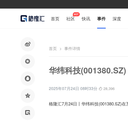
首页
社区
快讯
事件
深度

首页
>
事件详情

华纬科技(001380.

2025年07月24日 08时33分
28,396

格隆汇7月24日丨
华纬科技(001380.SZ
