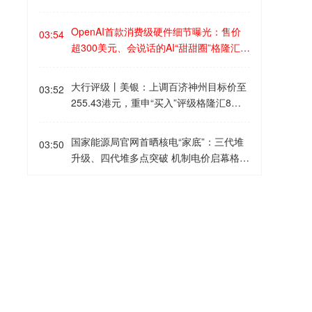
将新鸿基地产的评级下调至“与大市同
收市，停牌期间本基金赎回业务照常办
步”，主要因中原城市领先指数按年升幅见
理。
OpenAI首款消费级硬件细节曝光：售价
顶，这可能继续对发展商构成压力。新鸿
03:54
超300美元、会说话的AI“甜甜圈”格隆汇8
基地产股价与中原城市领先指数按年变动
月7日｜作为全球顶尖的AI大模型开发
高度相关，该行认为该指数将继续上升，
商，OpenAI一直在布局进军消费硬件市
但增速会放缓。在发展商中，该行偏好恒
大行评级丨美银：上调百济神州目标价至
03:52
场。周四，围绕该公司首款面向消费者的
基地产；在收租业主中，则偏好太古地产
255.43港元，重申“买入”评级格隆汇8月7
硬件产品，更多消息浮出水面。据彭博社
及领展。
日｜美银证券发表研报指，百济神州上半
知名记者马克·古尔曼援引知情人士称，这
年总收入同比增长32%，当中，第二季产
国家能源局官网首晒核电“家底”：三代堆
款由OpenAI与前苹果设计师乔纳森·艾维
03:50
品收入及总收入分别同比增长29%及3
升级、四代堆多点突破 机制电价启幕格隆
合作开发的AI设备 “本质上是一款没有显
0%，分别达16.8亿及17.05亿美元。收入
汇8月7日｜国家能源局官网首次公开发布
示屏的智能音箱”，采用电池供电，外形类
增长主要得益于全球对Brukinsa需求持续
《中国核电发展报告(2026)》，系统披露
似甜甜圈，大小约与冰球相当。 消息称，
研报掘金丨中金：创科实业上半年业绩超
强劲。第二季毛利率同比提升2个百分点
03:49
我国核电技术迭代与产业格局的多重突
这款设备预计将于2027年上市，售价在3
预期，目标价升至155港元格隆汇8月7日
至90%。报告提到，百济神州管理层进一
破，并在展望中明确核电将逐步进入电力
00至400美元之间，高于一般的智能音
｜中金发表报告指，创科实业上半年业绩
步上调今年全年总收入指引至66亿至68亿
市场，而市场机制的破局，已在报告之外
箱。相比之下，亚马逊的大多数智能音箱
超该行预期，主要由于关税缓解带动公司
美元，而此前为63亿至65亿美元。美银证
大行评级丨美银：上调太平洋航运目标价
先行发生。 报告显示，“华龙一号”2.0版
03:45
售价在40美元到240美元之间。据悉，这
毛利率增长。上半年收入82.92亿美元，
券上调公司2026至28年收入预测5.5%、
至4.5港元，评级升至“买入”格隆汇8月7日
示范工程正有序推进，一小型压水堆提交
款设备将采用“优质金属”制造，拥有独特
同比增长5.9%；净利润7.38亿美元，同比
6.7%及6.9%，以反映公司上半年强劲销
｜美银证券发表研报指，太平洋航运2026
国际原子能机构技术安全评审，再到商用
的外观设计，并配备可移动部件——其中
提升17.5%。根据美国经济分析局数据，
售表现、指引提升及sonrotoclax在美国获
年上半年核心纯利1.05亿美元，大幅优于
钠冷快堆完成标准设计，某钍基熔盐实验
一些部件会在设备响应用户指令或与用户
泽连斯基要导弹，特朗普最新表态：我们
2026年4-6月美国工具、五金及用品名义
03:44
批；将其目标价由243.83港元上调至255.