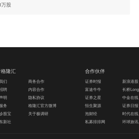
63万股
于格隆汇
合作伙伴
我们
商务合作
证券时报
新浪港股
招聘
内容合作
富途牛牛
长桥LongB
声明
隐私协议
证券之星
中金在线
服务
格隆汇官方微博
恒生聚源
证券日报
诊股宝
关于极调研
泡财经
时代在线
东新社
私募排排网
环球旅讯