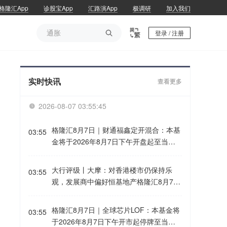
格隆汇App
诊股宝App
汇路演App
极调研
加入我们
通胀

登录 / 注册
通胀
实时快讯
查看更多
2026-08-07 03:55:45

格隆汇8月7日｜财通福鑫定开混合：本基
03:55
金将于2026年8月7日下午开盘起至当日
收盘停牌。
大行评级丨大摩：对香港楼市仍保持乐
03:55
观，发展商中偏好恒基地产格隆汇8月7日
｜摩根士丹利发表报告指，对香港楼市仍
保持乐观，并预期类似跨境资金管制导致
格隆汇8月7日｜全球芯片LOF：本基金将
03:55
7月成交量下跌将会过去。该行于上月初
于2026年8月7日下午开市起停牌至当日