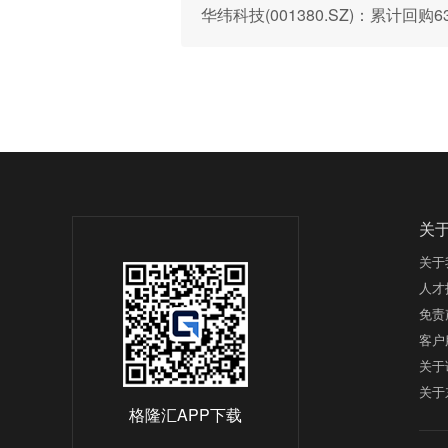
华纬科技(001380.SZ)：累计回购
关
关于
人才
免责
客户
关于
关于
格隆汇APP下载