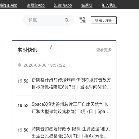
格隆汇App
诊股宝App
汇路演App
极调研
加入我们
通胀

登录 / 注册
通胀
实时快讯
查看更多
2026-08-06 19:57:22

伊朗格什姆岛传爆炸声 伊朗称系打击敌方
19:52
目标所致格隆汇8月7日｜当地时间6日21
时40分左右，伊朗格什姆岛传出两声爆炸
声。伊朗方面称，爆炸声系在霍尔木兹海
SpaceX拟为得州芯片工厂自建天然气电
19:52
峡入口附近打击敌方目标所致，此次行动
厂和大型储能设施格隆汇8月7日｜Space
的成果将在未来几小时内向公众公布。
X(SPCX.O)计划为其与特斯拉在美国得克
萨斯州开发的大型半导体制造工厂Terafa
特朗普拟签署行政令 限制“生育旅游”相关
19:50
b建设自有电力设施。负责SpaceX能源和
出生公民权格隆汇8月7日｜据Axios报