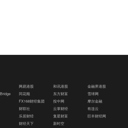
公众公布。
0%，现报77.30美元/桶。
格隆汇8月7日｜据伊朗方面报道，知情人
19:27
士称，格什姆岛传出的两声爆炸声是因在
霍尔木兹海峡入口处与敌对目标采取行
动。此次行动的成果将在未来数小时内向
塔隆当选贝宁新设参议院首任议长格隆汇
19:18
公众公布。
8月7日｜贝宁前总统帕特里斯·塔隆当地
时间6日当选该国新设参议院的首任议
长。参议院议长选举当天在贝宁首都波多
格隆汇8月7日｜墨西哥央行：增长面临显
19:05
诺伏举行。25名参议员投票，塔隆以24票
著下行风险。
赞成、0票反对、1票弃权当选议长，任期
5年。国民议会前议长路易·弗拉沃努当选
网易港股
和讯港股
金融界港股
格隆汇8月7日｜墨西哥央行：在预测范围
副议长。此次选举标志着贝宁参议院组建
19:04
ridge
同花顺
东方财富
雪球网
内，通胀走势的风险平衡仍偏向上行。
工作完成。
FX168财经集团
投中网
摩尔金融
财联社
云掌财经
有连云
格隆汇8月7日｜消息人士：派拉蒙(PSKY.
19:04
乐居财经
复星财富
巨丰财经网
O)因法律纠纷暂停NFL媒体版权谈判。
财经天下
新时空