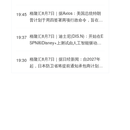
数据中心开发业务的Riley Trettel周三在得
道，美国总统特朗普计划于当地时间周四
州格莱姆斯县表示：“我们将自给自足，将
签署两项行政令，旨在因商业化“生育旅
格隆汇8月7日｜据Axios：美国总统特朗
建设燃气发电厂，还将建设非常大型的电
19:45
游”行业而拒绝给予部分在美出生儿童公民
普计划于周四签署两项行政命令，旨在因
池阵列以储存能源。”这些言论为马斯克旗
身份。特朗普还寻求取消部分在美国境内
商业化“出生旅游”产业而拒绝向在美国出
下两家最大企业正在推进的新工厂计划提
工作的外国外交人员子女的出生公民权，
生的婴儿授予公民身份。
供了新的细节。数据中心和新工厂带来的
格隆汇8月7日｜迪士尼(DIS.N)：开始在E
并可能在未来将这一措施扩大至美国海外
19:37
电力需求激增，推动了对新建天然气发电
SPN和Disney+上测试由人工智能驱动的
领土。这是特朗普第二次尝试限制美国出
厂的需求，而马斯克长期以来一直倾向于
搜索和内容发现功能。
生公民权，预计将面临法律挑战。批评人
垂直整合模式。马斯克及其旗下企业并非
士认为，该措施违反美国宪法第十四修正
格隆汇8月7日｜据日经新闻：自2027年
19:30
首次参与得州能源市场。特斯拉生产名为
案，该修正案保障几乎所有在美国出生者
起，日本防卫省将提前通知承包商计划采
Megapack的大型电网级电池储能设备，
获得公民身份。美国法律目前已经禁止
购的设备数量，以帮助他们规划中长期生
并在休斯敦西部拥有一家Megapack工
以“主要目的是通过在美国生孩子获得美国
产。采购信息将涵盖弹药、导弹及其他交
厂。
格隆汇8月7日｜据日经新闻：日本将向承
19:29
公民身份”为目的申请旅游签证。如果移民
付物品。
包商共享先进防务采购计划。
官员认定外国孕妇入境美国的目的在于生
育，也可以拒绝其入境。
格隆汇8月7日｜据伊朗方面报道，知情人
19:29
士称，格什姆岛传出的两声爆炸声是因在
霍尔木兹海峡入口处对敌对目标采取行
动。此次行动的成果将在未来数小时内向
格隆汇8月7日｜WTI原油日内大涨4.0
19:28