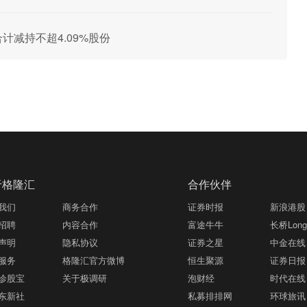
计减持不超4.09%股份
于格隆汇
合作伙伴
我们
商务合作
证券时报
新浪港股
招聘
内容合作
富途牛牛
长桥LongB
声明
隐私协议
证券之星
中金在线
服务
格隆汇官方微博
恒生聚源
证券日报
诊股宝
关于极调研
泡财经
时代在线
东新社
私募排排网
环球旅讯