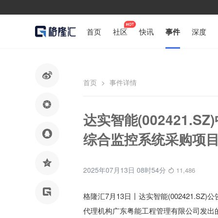
首页
社区
快讯
事件
深度

首页
>
事件详情

达实智能(002421.

综合监控系统采购项

2025年07月13日 08时54分
11,486

格隆汇7月13日丨
达实智能(002421.SZ)
代理机构广东粤能工程管理有限公司发出