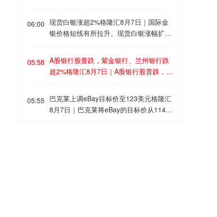
多元化需求等多重因素共同作用下，黄金
0.9%，预期0.2%，前值0.90%；进口月
仍有望获得坚实支撑。考虑到美国债券收
率4.4%，预期1%，前值-2.50%。德国6
现货白银涨超2%格隆汇8月7日｜国际金
益率可能趋于下行、美元预期进一步走
06:00
月季调后贸易帐154亿欧元，预期174亿
银价格短线有所拉升。现货白银涨幅扩大
弱，加上各国央行持续购金，该行继续预
欧元，前值191亿欧元。
至2.00%，现报62.76美元/盎司；现货黄
计金价有望在明年上半年突破每盎司5000
金站上4280美元/盎司，日内涨0.94%。
美元，到明年6月底的目标价上看5200美
A股银行股普跌，紫金银行、兰州银行跌
05:58
元。
超2%格隆汇8月7日｜A股银行股普跌，其
中，紫金银行、兰州银行、青农商行、厦
门银行、瑞丰银行跌超2%，重庆银行、
巴克莱上调eBay目标价至123美元格隆汇
05:55
常熟银行跌近2%。
8月7日｜巴克莱将eBay的目标价从114美
元上调至123美元，维持“增持”评级。(格
隆汇)
俄电商巨头“野莓”再次通报仓库遭袭起火
05:55
格隆汇8月7日丨据央视，俄罗斯电商巨
头“野莓”（Wildberries）7日通报称，其在
叶卡捷琳堡市的仓库因袭击起火，消防人
韩国交易所将推出ETF盘后交易业务格隆
05:49
员正在扑救。收货已临时受限，物资被分
汇8月7日丨尽管业内对近期杠杆类产品波
流至其他设施。俄罗斯总统驻乌拉尔联邦
动存在担忧，韩国交易所仍将于9月14日
区全权代表若加随后称，该市一座仓库遭
正式开启交易所交易基金（ETF）盘后交
加皇银行上调闪迪目标价至1300美元格隆
无人机袭击，800人被疏散，无伤亡。斯
05:41