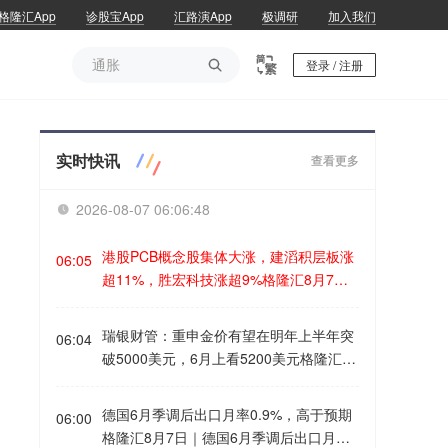
格隆汇App
诊股宝App
汇路演App
极调研
加入我们
通胀

登录 / 注册
通胀
实时快讯
查看更多
2026-08-07 06:06:49

港股PCB概念股集体大涨，建滔积层板涨
06:05
超11%，胜宏科技涨超9%格隆汇8月7日
｜港股市场PCB概念股集体大涨，其中，
建滔积层板涨超11%，芯碁微装涨超1
瑞银财管：重申金价有望在明年上半年突
06:04
0%，胜宏科技涨超9%，广合科技、大族
破5000美元，6月上看5200美元格隆汇8
数控涨超8%，建滔集团、鼎泰高科涨超
月7日｜瑞银财富管理投资总监办公室指
6%。
出，金价的最新走势进一步印证先前的判
德国6月季调后出口月率0.9%，高于预期
06:00
断，在宏观经济、资金流向以及投资组合
格隆汇8月7日｜德国6月季调后出口月率