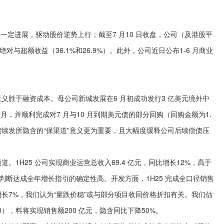
定进展，驱动股价逆势上行；截至7 月10 日收盘，公司（及港股平
的绝对与超额收益（36.1%和26.9%）。此外，公司近日公布1-6 月商业
胜于融资成本。母公司新城发展在6 月初成功发行3 亿美元境外中
年6 月，并顺利完成对7 月与10 月到期美元债的部分回购（回购金额为1.
美元债续发所隐含的“保渠道”意义更为重要，且大幅度缓释公司后续偿债压
H25 公司实现商业运营总收入69.4 亿元，同比增长12%，高于
我们判断达成全年增长指引的确定性高。开发方面，1H25 完成全口径销售
比增长7%，我们认为“量跌价稳”或与部分项目收回价格折扣有关。我们估
00），料将实现销售额200 亿元，隐含同比下降50%。