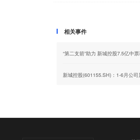
相关事件
“第二支箭”助力 新城控股7.5亿中
新城控股(601155.SH)：1-6月