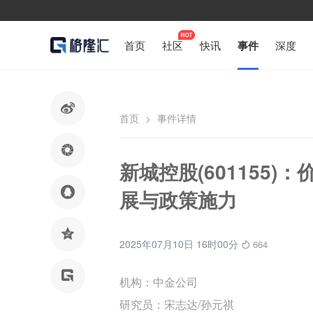
首页
社区
快讯
事件
深度

首页
>
事件详情

新城控股(601155

展与政策施力

2025年07月10日 16时00分
664

机构：中金公司
研究员：宋志达/孙元祺