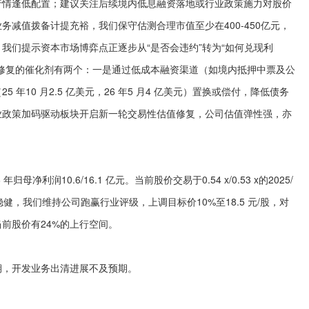
情逢低配置；建议关注后续境内低息融资落地或行业政策施力对股价
减值拨备计提充裕，我们保守估测合理市值至少在400-450亿元，
我们提示资本市场博弈点正逐步从“是否会违约”转为“如何兑现利
修复的催化剂有两个：一是通过低成本融资渠道（如境内抵押中票及公
年10 月2.5 亿美元，26 年5 月4 亿美元）置换或偿付，降低债务
业政策加码驱动板块开启新一轮交易性估值修复，公司估值弹性强，亦
净利润10.6/16.1 亿元。当前股价交易于0.54 x/0.53 x的2025/
稳健，我们维持公司跑赢行业评级，上调目标价10%至18.5 元/股，对
倍数，较当前股价有24%的上行空间。
，开发业务出清进展不及预期。