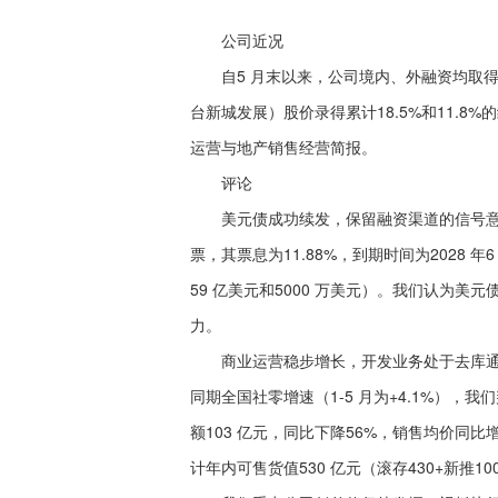
公司近况
自5 月末以来，公司境内、外融资均取得一
台新城发展）股价录得累计18.5%和11.8%
运营与地产销售经营简报。
评论
美元债成功续发，保留融资渠道的信号意义
票，其票息为11.88%，到期时间为2028 
59 亿美元和5000 万美元）。我们认为
力。
商业运营稳步增长，开发业务处于去库通道。1
同期全国社零增速（1-5 月为+4.1%），
额103 亿元，同比下降56%，销售均价同
计年内可售货值530 亿元（滚存430+新推1