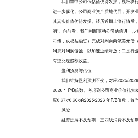
我们重申公司低估值仍待发掘，视板块行
进一步催化。公司商业资产质地优异，开发业务
其真实价值仍待发掘。经历近期上涨行情后，
润”。向前看，我们判断驱动公司估值进一步
司债，或权益融资）完成对剩余两笔美元债（25 
利息对利润侵蚀，以加速业绩释放；二是行
有望兑现超额收益。
盈利预测与估值
我们维持盈利预测不变，对应2025/2026 年归母
2026 年P/B倍数。考虑到公司商业价值扎实
应0.67x/0.66x的2025/2026 年P/B
风险
融资进展不及预期，三四线消费不及预期