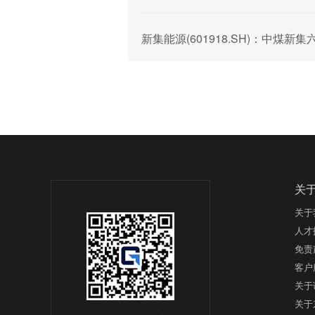
新集能源(601918.SH)：中煤
关
关于
人才
免责
客户
关于
关于