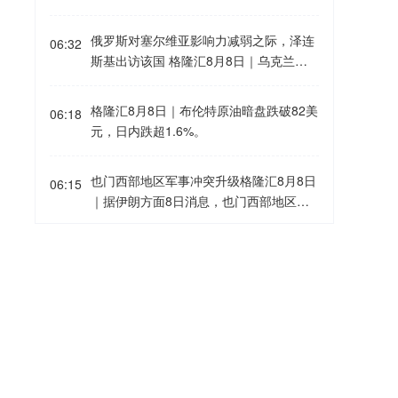
参谋长联席会议主席丹·凯恩私下向特朗普
出口强劲，
今年上半年韩国GDP增长率达
的其他高级顾问明确表示，美国需要找到
3.8%，创2021年下半年以来四年半新
俄罗斯对塞尔维亚影响力减弱之际，泽连
一条摆脱伊朗战事的途径，因为摆在桌面
06:32
高，但韩国青年的失业率在6月份达到
斯基出访该国 格隆汇8月8日｜乌克兰总
上的军事选项可能会适得其反，而且仅靠
7%。
专家认为，半导体、信息技术等近
统泽连斯基周六对塞尔维亚进行了具有里
空中力量不太可能实现特朗普的目标。消
年来拉动韩国经济增长的产业大多属于资
程碑意义的首次访问。塞尔维亚总统武契
息人士透露，丹·凯恩曾与其他政府要员，
格隆汇8月8日｜布伦特原油暗盘跌破82美
本密集型行业，虽然投资规模庞大，却难
06:18
奇多年来一直是俄罗斯总统普京的盟友，
包括副总统万斯、国务卿鲁比奥和中央情
元，日内跌超1.6%。
以带动大量就业。尤其是智能工厂、AI和
但在2022年俄乌冲突后，两国关系恶化。
报局局长拉特克利夫讨论过升级冲突的军
机器人自动化加速普及，大型半导体工厂
尽管塞尔维亚未加入针对莫斯科的制裁，
事选项，并提出了寻求结束战事的途径。
仅需少量人员即可运作，新增岗位持续减
也门西部地区军事冲突升级格隆汇8月8日
但已谴责发动战争，并削弱了俄罗斯在该
06:15
丹·凯恩最近还与几位理念相近的特朗普顾
少。因为像三星这样的知名大企业更倾向
｜据伊朗方面8日消息，也门西部地区的
国的经济影响力。与此同时，俄罗斯则指
问私下会面，确保他们在与总统会晤前达
于招聘经验丰富的员工，而许多年长员工
军事冲突出现了升级。消息称，有报告显
责塞尔维亚背叛俄罗斯，协助乌克兰武
成共识。此外，消息还提到，丹·凯恩在近
选择继续留在岗位上。 与此同时，
在人口
示，也门胡塞武装与所谓沙特支持的“雇佣
装。
期与特朗普的会晤中，对美国日益减少的
以色列关闭驻成都总领事馆 学者：无需过
06:12
老龄化的日本，整体失业率仅为2.5%，企
兵”在也门西部荷台达省豪亥地区的北部区
军火储备表示担忧，双方还讨论了升级冲
度解读中以双边关系走向格隆汇8月8日｜
业正在为难以填补大型毕业生招聘计划的
域发生激烈冲突。
突的潜在选项。
据南华早报，
以色列驻成都总领事韩嘉迪
空缺而发愁
，这一互补需求的增长是显而
近日在官方微信公众号上发布“告别信”，
易见的，尽管目前韩国的平均工资略高于
茅台部分直营店53度、500ml飞天茅台售
05:56
宣告总领事馆正式关闭。以色列方面并没
日本，但仍有越来越多韩国青年前往日本
价提至1753元/瓶格隆汇8月8日｜据财联
有解释具体原因
，只是给了一个很笼统的
寻找工作机会。
社，近期有茅台直营店已将53度、500ml
说法：调整在华领事布局，收缩资源、合
飞天茅台售价提升至1753元/瓶，高于i茅
景林资产二季度大幅减持热门科技股格隆
并业务、节省开支 。除北京的以色列驻华
05:55