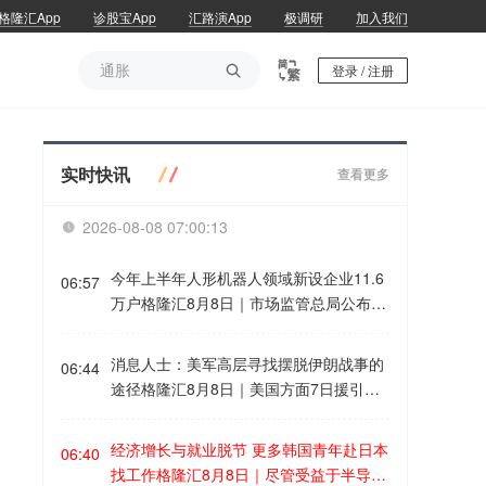
格隆汇App
诊股宝App
汇路演App
极调研
加入我们
通胀

登录 / 注册
通胀
实时快讯
查看更多
2026-08-08 07:00:13

今年上半年人形机器人领域新设企业11.6
06:57
万户格隆汇8月8日｜市场监管总局公布数
据显示，2026年上半年新产业新赛道相关
企业持续增动能，人形机器人领域新设企
消息人士：美军高层寻找摆脱伊朗战事的
06:44
业11.6万户，同比增长9.5%，服务业相关
途径格隆汇8月8日｜美国方面7日援引消
经营主体亮点突出，制造业企业转型加
息人士的话称，美军参谋长联席会议主席
快，产业发展亮点纷呈。
丹·凯恩在寻找摆脱伊朗战事的途径。消息
经济增长与就业脱节 更多韩国青年赴日本
06:40
称，三位知情人士透露，过去几周，美军
找工作格隆汇8月8日｜尽管受益于半导体