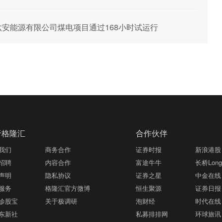
新集六安能源有限公司煤电项目通过168小时试运行
于格隆汇
合作伙伴
我们
商务合作
证券时报
新浪港股
招聘
内容合作
富途牛牛
长桥LongB
声明
隐私协议
证券之星
中金在线
服务
格隆汇官方微博
恒生聚源
证券日报
诊股宝
关于极调研
泡财经
时代在线
东新社
私募排排网
环球旅讯