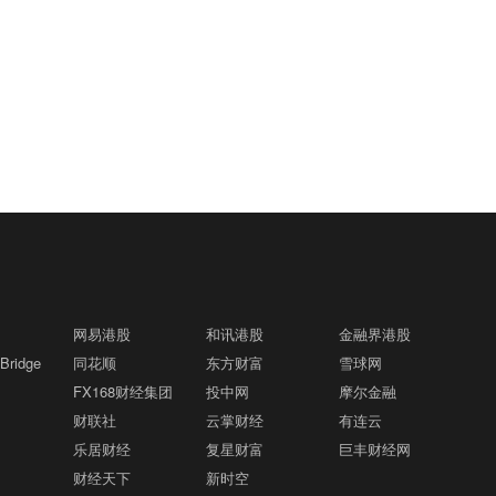
台1639元/瓶的售价。“这个价格（1753
汇8月8日｜当地时间8月7日，知名千亿级
大使馆外，以色列目前还在上海、广州和
元/瓶）今天已经没有货了，你可以明天再
私募景林资产披露2026年二季度末最新美
香港设有领事机构。 兰州大学阿富汗研究
来问一下。”一位茅台直营店人士对记者表
股持仓（13F）。二季度，景林资产清仓
中心主任、中东问题学者朱永彪淡化了以
德适-B(02526.HK)半年报亮眼：AI 收入
示，除普茅外，马年生肖茅台酒（经典
05:54
英伟达、META等热门科技股，大幅减持
色列驻成都总领事馆关闭的影响，称其
翻倍 完成AI医疗平台升级格隆汇8月8日｜
版）和精品茅台价格也有所上调。今年7
英特尔、网易、谷歌等标的；景林资产在
为“双边关系正常发展过程中的一个自然阶
8月7日，“医学影像大模型第一股”德适-B
月下旬，茅台多地直营店已将普茅售价提
二季度末的美股持仓市值从38.8亿美元大
段”。朱永彪表示，不应过度解读这一举
(02526.HK)发布半年报，业绩超预期，AI
至1719元/瓶。
摩根大通：第二季度美国和欧洲地区均出
幅下降至21.9亿美元，降幅达43%。在大
05:26
动，它也不意味着中以关系正在急剧恶
模型服务收入实现翻倍式增长，完成从AI
现EPS超预期情况格隆汇8月8日｜摩根大
幅收缩多只原有持仓的同时，景林资产也
化。
他补充说，近年来两国关系已经经历
器械厂商到AI平台服务商的颠覆性升级。
通指出，第二季度财报季已进入后期阶
对部分半导体产业链公司进行了布局，包
了多次冲击。“如果以色列能够实事求是地
2026上半年公司总营收超1.08691亿元，
段，美国和欧洲约80%-85%的企业已经公
括近期业绩超预期的美国光模块制造商AA
重新审视两国在全球的地位以及彼此的核
湖北首家宇树科技产业学院成立格隆汇8
同比增长21%；核心AI模型服务收入945
05:22
布业绩。本季度企业盈利表现强劲，美国
OI（应用光电）。
心利益……我认为两国关系仍然存在恢复
月8日｜据湖北日报，8月7日，湖北省首
4.1万元，同比暴增 101.3%，占整体总收
和欧洲地区均出现EPS超预期情况，且业
和发展的潜力，中国无意恶意破坏中以关
家宇树科技产业学院在长江工程职业技术
入比重高达 87%，半年AI服务体量已超20
绩超预期的企业覆盖范围较广。美国和欧
系。”
学院成立。据悉，“宇树科技产业学院”由
25全年。公司毛利率维持74.1%高位，AI
网易港股
和讯港股
金融界港股
中国人民银行副行长宣昌能会见加拿大养
洲报告EPS高于市场预期的公司比例均明
05:09
宇树科技股份有限公司与长江工程职业技
模型可重复复用、边际成本极低，叠加高
ridge
同花顺
东方财富
雪球网
老基金投资公司总裁兼首席执行官约翰·格
显上升。尽管企业进入财报季前市场预期
术学院共建，实行“企业专家任院长、校内
比例研发投入，持续筑牢技术壁垒。 依托
FX168财经集团
雷厄姆格隆汇8月8日｜2026年7月21日，
投中网
摩尔金融
已经处于较高水平，但标普500指数成分
教授任执行副院长”双院长制管理架构，聚
自研千亿级 iMedImage 医学影像基座，
中国人民银行副行长宣昌能会见加拿大养
财联社
股的综合EPS仍继续上行。下调盈利展望
云掌财经
有连云
格隆汇8月8日｜美国地质调查局（USG
焦机器人调试、运维、技术支持等市场紧
04:55
搭配 iMedLoop 标准化 AI 产线，德适已
老基金投资公司总裁兼首席执行官约翰·格
的企业比例已经降至2021年以来最低水
乐居财经
复星财富
巨丰财经网
S）：阿拉斯加州斯克温特纳西北偏西59
缺岗位，精准培育紧缺人才。
服务覆盖400多家医院，如北京协和医
雷厄姆，双方就全球经济金融形势、中国
平。从地区来看，美国和欧洲企业盈利同
财经天下
新时空
公里处发生5.5级地震。
院、复旦大学附属中山医院等全国前十的
宏观经济政策、加拿大养老基金投资公司