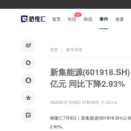
首页
社区
快讯
事件
深度

首页
>
事件详情

新集能源(601918.

亿元 同比下降2.93%

2025年07月08日 07时39分
29,312

格隆汇7月8日丨
新集能源(601918.SH)公
2.93%。