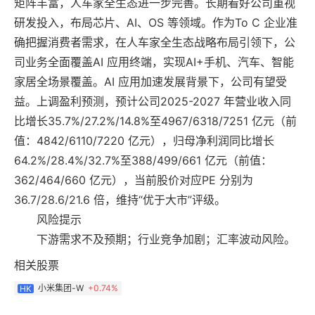
矩阵丰富，人车家全生态进一步完善。长期看好公司重视
研发投入，布局芯片、AI、OS 等领域。作为To C 企业准
确把握消费者需求，在人车家全生态战略布局引领下，公
司业务全面覆盖AI 应用终端，实现AI+手机、汽车、智能
家居全场景覆盖。AI 应用加速发展背景下，公司有望受
益。上调盈利预测，预计公司2025-2027 年营业收入同
比增长35.7%/27.2%/14.8%至4967/6318/7251 亿元（前
值：4842/6110/7220 亿元），归母净利润同比增长
64.2%/28.4%/32.7%至388/499/661 亿元（前值：
362/464/660 亿元），当前股价对应PE 分别为
36.7/28.6/21.6 倍，维持“优于大市”评级。
风险提示
下游需求不及预期；行业竞争加剧；汇率波动风险。
相关股票
小米集团-W
+
0.74%
HK