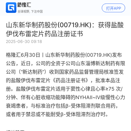
打开APP
全球视野, 下注中国
山东新华制药股份(00719.HK)：获得盐酸
伊伐布雷定片药品注册证书
2025-06-30 09:18
格隆汇6月30日丨
山东新华制药股份(00719.HK)发布
公告，近日，公司的全资子公司山东淄博新达制药有限
公司（“新达制药”）收到国家药品监督管理局核准签发
的盐酸伊伐布雷定片《药品注册证书》，批准本品注
册。盐酸伊伐布雷定片适用于窦性心律且心率≥75 次/
分钟、伴有心脏收缩功能障碍的NYHAⅡ~Ⅳ级慢性心力
衰竭患者，与标准治疗包括β-受体阻滞剂联合用药，
或者用于禁忌或不能耐受β-受体阻滞剂治疗时。