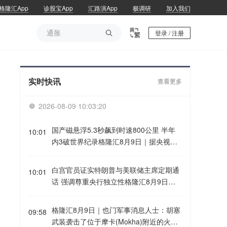
格隆汇App
诊股宝App
汇路演App
极调研
加入我们
通胀

登录 / 注册
通胀
实时快讯
查看更多
2026-08-09 10:03:20

国产磁悬浮5.3秒飙到时速800公里 半年
10:01
内3破世界纪录格隆汇8月9日｜据央视，
在湖北东湖实验室自主研发的1公里高速
磁悬浮测试线上，仅用5.3秒就将1110公
白宫官员证实特朗普与美联储主席定期通
10:01
斤重的高铁模型车加速至时速800公里。
话 强调尊重央行独立性格隆汇8月9日｜
这是过去半年间，东湖实验室第三次打破
据央视，美国白宫国家经济委员会主任凯
同类型平台世界纪录。真正让高铁模型车
文·哈西特近日证实，美国总统特朗普与新
格隆汇8月9日｜也门军事消息人士：胡塞
蹿出去的，是一只看不见的“巨手”——电
09:58
任美联储主席凯文·沃什经常通话讨论经济
武装袭击了位于摩卡(Mokha)附近的火山
磁推进！改变电流方向，磁极跟着翻转，