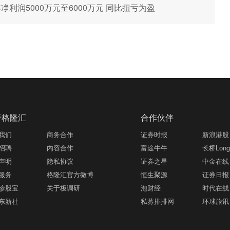
半年净利润5000万元至6000万元 同比扭亏为盈
于格隆汇
合作伙伴
我们
商务合作
证券时报
新浪港股
招聘
内容合作
富途牛牛
长桥LongB
声明
隐私协议
证券之星
中金在线
服务
格隆汇官方微博
恒生聚源
证券日报
诊股宝
关于极调研
泡财经
时代在线
东新社
私募排排网
环球旅讯