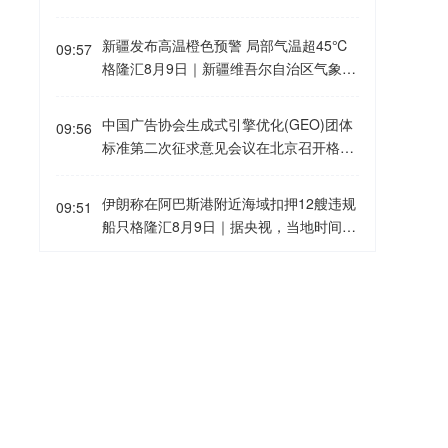
问题。哈西特称，特朗普尊重美联储的独
山(Jabal al-Nar)和祖盖尔岛(Zuqar Islan
力的方向也随之改变。配合不同的线圈布
立性，并确信特朗普不会就利率决策向美
d)的目标。
局，横、竖、斜、弯，各种超出想象的应
新疆发布高温橙色预警 局部气温超45℃
联储主席施压。据悉，特朗普与沃什的定
09:57
用应运而生。横着用，就是高速磁悬浮列
格隆汇8月9日｜新疆维吾尔自治区气象台
期通话在白宫与美联储的关系史上实属罕
车，贴地飞行，串联城市；竖起来，是磁
8月9日15时32分发布高温橙色预警信
见，这引发了人们对总统谋求影响美联储
悬浮电梯；斜着用，工厂里的磁悬浮输送
号：预计9日下午至19日，天山北坡、南
决策的担忧。
中国广告协会生成式引擎优化(GEO)团体
09:56
线，产品悬浮着沿任意斜面滑动。
疆盆地、东疆大部和塔城地区北部、阿勒
标准第二次征求意见会议在北京召开格隆
泰地区西部的部分地区将有37℃以上的高
汇8月9日｜据中国广告协会消息，8月6
温天气，其中博州东部、塔城地区北部、
日，中国广告协会生成式引擎优化(GEO)
伊朗称在阿巴斯港附近海域扣押12艘违规
克拉玛依市、石河子市、昌吉州、阿克苏
09:51
团体标准第二次征求意见会议在北京召
船只格隆汇8月9日｜据央视，当地时间9
地区、巴州、吐鲁番市、哈密市等地的部
开。 中国广告协会秘书长霍焰、副秘书长
日，伊朗阿巴斯港海岸警卫队相关负责人
分区域最高气温将升至40℃以上，吐鲁番
崔妍出席会议并深度参与标准研讨，来自
表示，伊方在阿巴斯港附近海域扣押了12
市局部区域将达45℃以上。需加强防范山
台风“白海豚”在浙江台州玉环沿海登陆 中
央视网、抖音集团、阿里巴巴千问大模
09:36
艘违规船只。该负责人称，这些船只未能
区局地融雪型洪水，并注意防暑降温和用
心附近最大风力14级格隆汇8月9日｜据中
型、搜狐、360智见、利欧数字、微盟集
提供有效的证明文件。目前，伊方尚未公
火安全。
央气象台的消息，今年第13号台风“白海
团、深演智能、PureblueAI清蓝、钛镁A
布船只所属方等更多信息。
豚”（强台风级）的中心已在浙江省台州玉
I、氧气科技、沙利文、泰和泰律所、国家
李家超：目标第三季度内发表香港第一个
09:35
环市坎门街道沿海登陆，登陆时中心附近
广告研究院等GEO服务企业、互联网平
五年规划格隆汇8月9日｜香港特区行政长
最大风力14级(42米/秒)，中心最低气压9
台、大模型厂商、主流媒体、专业咨询机
官李家超9日表示，特区政府正马不停蹄
45百帕。
构、律师事务所及学术科研机构等全产业
地整理和分析意见，目标在今年第三季度
银河证券：A股市场正从“预期博弈”转
09:28
链各环节的专家代表参会，围绕中国广告