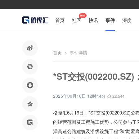
首页
社区
快讯
事件
深度

首页
>
事件详情

*ST交投(002200.

2025年06月16日 12时44分
22,544

格隆汇6月16日丨
*ST交投(002200
的经营范围及工程施工优势，公司参与了云

泽高速公路建筑及沿线设施工程”和“勐孟