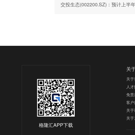
交投生态(002200.SZ)：预计上
关
关于
人才
免责
客户
关于
关于
格隆汇APP下载