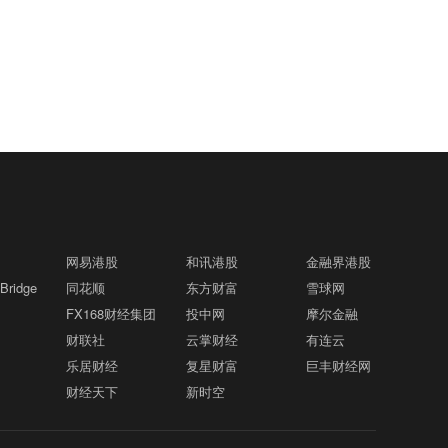
内发表香港第一个五年规划。当日，李家
向“现实验证”格隆汇8月9日｜银河证券研
协会三项GEO团体标准征求意见稿展开全
超率领特区政府司局长出席香港第一个五
报表示，8月A股市场正从“预期博弈”转
面深度研讨，为标准完善建言献策。 本次
年规划及2026年施政报告地区咨询会，听
向“现实验证”，围绕业绩、政策、外围风
会议对7月8日首次征求意见以来GEO全产
东吴证券：大盘底部蓄势 新一轮行情将徐
取地区人士对香港五年规划、行政长官第
09:23
险三大线索展开。 一是业绩验证。8月中
业链及监管部门等各方意见进行了全面系
徐展开格隆汇8月9日｜东吴证券研报表
五份施政报告的意见和建议。咨询会在九
下旬是A股中报披露最密集的窗口，市场
统梳理，后续协会将形成送审稿，持续推
示，在经历了7月的风格调整后，短期A股
龙塘官立小学举行，约120位市民出席。
有望围绕中报业绩预期验证展开定价。 二
进标准完善工作，保障标准的权威性、专
风格的再平衡，本质上是内生交易拥挤与
李家超说，特区政府一直致力丰富置业阶
保加利亚称在该国爆炸无人机“很可能”是
是政策验证。7月政治局会议对下半年经
09:23
业性、普适性，以标准为依托不断完善行
外围市场联动共同驱动的资金面修正，而
梯，随着北部都会区发展，有助提供更多
乌军常用型号格隆汇8月9日｜保加利亚国
济工作做出部署，后续进入政策细则出台
业自律与内容合规治理体系，并配套推出
非产业趋势证伪，再从市场波动、股价位
空间及改善居住环境。公屋轮候人数已由
防部当地时间8月8日披露，当天自罗马尼
与执行验证阶段。 三是外围风险验证。美
系列行业公共服务举措，助力GEO产业高
置、拥挤度、融资四个维度观察当前市场
高峰期的15万人降至约10万人，跌幅达三
亚方向飞入保加利亚领空并爆炸的无人机
联储政策路径仍是全球市场关注焦点。建
质量规范发展。
格隆汇8月9日｜据半岛电视台，也门政府
的状态。当前市场已经进入降波筑底的阶
09:17
分之一，反映特区政府大量兴建公屋及居
很可能是乌克兰军方广泛使用的一种型
议均衡配置。 关注一：科技景气与产业趋
媒体表示，胡塞武装对政府控制的麦赫港
段，而接下来8月的业绩期将是关键的变
屋带动单位流转见到成效。
网易港股
和讯港股
金融界港股
号。保加利亚外交部就此事召见乌克兰大
势未改。关注半导体及产业链(存储芯片、
再次发动轰炸。
奏点，AI主线有望再度走强。此外，其他
ridge
同花顺
使，双方定于10日会面。保加利亚总理拉
东方财富
雪球网
半导体设备与材料、先进封装)、元件、通
景气线索也值得关注：创新药/CXO，业
俄军称控制了乌克兰东部的瓦苏京斯克和
德夫8日发表声明说，爆炸发生在北部城
09:11
FX168财经集团
信设备、储能/电力配套、人形机器人、商
投中网
摩尔金融
绩、政策等多因素共振，景气持续上修；
托雷茨克格隆汇8月9日｜据俄新社，俄罗
镇卡尔达姆的一片向日葵田中，距离跨巴
业航天等。 关注二：重视防御性底仓的配
财联社
云掌财经
有连云
电力设备，电网、电源等环节具备出海优
斯国防部表示，俄罗斯军队控制了乌克兰
尔干天然气管道的加压站仅约1000米。涉
置价值。关注煤炭、煤化工、金融、公用
乐居财经
复星财富
巨丰财经网
势；有色金属，降息预期再度升温，金、
东部的瓦苏京斯克和托雷茨克。
事无人机“携带了大量炸药”，所幸未造成
事业、新能源等。辅助线：资源品与周期
俄罗斯别尔哥罗德市遭袭 已致3死5伤格
09:05
财经天下
新时空
铜价格修复。
人员伤亡和建筑物受损。保国防部对无人
制造板块有望迎来修复。关注有色金属、
隆汇8月9日｜俄罗斯别尔哥罗德州代理州
机残骸进行初步分析后推断，这架无人机
基础化工、建筑材料、钢铁板块等。
长舒瓦耶夫当地时间9日通报称，当天凌