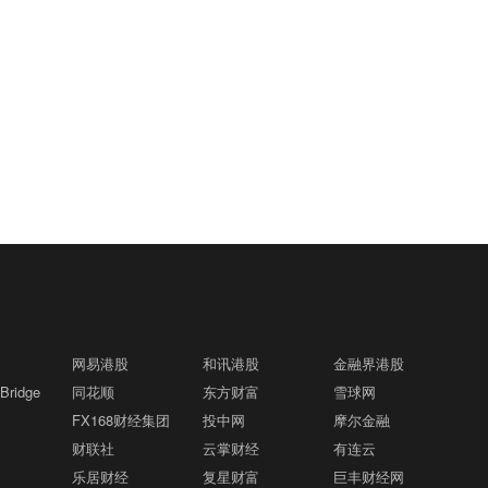
策主要限制新产品认证，不影响已获认证
万户格隆汇8月8日｜市场监管总局公布数
产品的销售，公司目前在美销售的光伏逆
据显示，2026年上半年新产业新赛道相关
变器、储能系统不受影响。
企业持续增动能，人形机器人领域新设企
消息人士：美军高层寻找摆脱伊朗战事的
06:44
业11.6万户，同比增长9.5%，服务业相关
途径格隆汇8月8日｜美国方面7日援引消
经营主体亮点突出，制造业企业转型加
息人士的话称，美军参谋长联席会议主席
快，产业发展亮点纷呈。
丹·凯恩在寻找摆脱伊朗战事的途径。消息
经济增长与就业脱节 更多韩国青年赴日本
06:40
称，三位知情人士透露，过去几周，美军
找工作格隆汇8月8日｜尽管受益于半导体
参谋长联席会议主席丹·凯恩私下向特朗普
出口强劲，
今年上半年韩国GDP增长率达
的其他高级顾问明确表示，美国需要找到
3.8%，创2021年下半年以来四年半新
俄罗斯对塞尔维亚影响力减弱之际，泽连
一条摆脱伊朗战事的途径，因为摆在桌面
06:32
高，但韩国青年的失业率在6月份达到
斯基出访该国 格隆汇8月8日｜乌克兰总
上的军事选项可能会适得其反，而且仅靠
7%。
专家认为，半导体、信息技术等近
统泽连斯基周六对塞尔维亚进行了具有里
空中力量不太可能实现特朗普的目标。消
年来拉动韩国经济增长的产业大多属于资
程碑意义的首次访问。塞尔维亚总统武契
息人士透露，丹·凯恩曾与其他政府要员，
格隆汇8月8日｜布伦特原油暗盘跌破82美
本密集型行业，虽然投资规模庞大，却难
06:18
奇多年来一直是俄罗斯总统普京的盟友，
包括副总统万斯、国务卿鲁比奥和中央情
元，日内跌超1.6%。
网易港股
以带动大量就业。尤其是智能工厂、AI和
和讯港股
金融界港股
但在2022年俄乌冲突后，两国关系恶化。
报局局长拉特克利夫讨论过升级冲突的军
机器人自动化加速普及，大型半导体工厂
ridge
同花顺
东方财富
雪球网
尽管塞尔维亚未加入针对莫斯科的制裁，
事选项，并提出了寻求结束战事的途径。
仅需少量人员即可运作，新增岗位持续减
FX168财经集团
投中网
摩尔金融
也门西部地区军事冲突升级格隆汇8月8日
但已谴责发动战争，并削弱了俄罗斯在该
06:15
丹·凯恩最近还与几位理念相近的特朗普顾
少。因为像三星这样的知名大企业更倾向
｜据伊朗方面8日消息，也门西部地区的
财联社
云掌财经
有连云
国的经济影响力。与此同时，俄罗斯则指
问私下会面，确保他们在与总统会晤前达
于招聘经验丰富的员工，而许多年长员工
军事冲突出现了升级。消息称，有报告显
责塞尔维亚背叛俄罗斯，协助乌克兰武
乐居财经
复星财富
巨丰财经网
成共识。此外，消息还提到，丹·凯恩在近