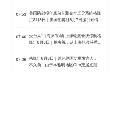
另据福克斯新闻报道，本次投票结果为90
停摆，投票仍在进行。
运输的能源中将有超过50%或70%改由地
票赞成、6票反对，参议员达琳·格雷厄姆
下管道输送。
美国防部拟年底前首测金穹反导系统格隆
（共和党-南卡罗来纳州）投了弃权票。这
07:53
汇8月8日｜美国彭博社8月7日援引知情人
并不一定能完全避免政府停摆，但有助于
士的话，美国国防部计划在今年年底前对
防止10月1日（政府新财年开始之日）出
其正在建设的“金穹”天基导弹防御系统进
现停摆。众议院休会归来后仍需就该法案
受台风“白海豚”影响 上海轮渡全线停航格
07:40
行首次测试。今年4月，美国太空部队宣
协调一致。
隆汇8月8日｜据央视，从上海轮渡获悉，
布与包括太空探索技术公司、洛克希德-马
因受今年第13号台风“白海豚”影响，截至
丁公司在内的12家公司签订合同，研
13时58分，上海轮渡已全线停航。
格隆汇8月8日｜以色列国防军发言人：
发“金穹”系统中可拦截导弹的天基拦截
07:36
不久前，由于本雅明地区Ofra定居点疑似
器。报道援引匿名消息人士的话称，如果
遭到渗透，国防军应用程序上触发了警
拦截导弹系统的地面测试在今年年底前顺
报。
利完成，政府准备向相关公司支付6000万
俄罗斯：对基辅的军工企业和燃油库发动
07:30
美元。此外，预计美国太空部队将从2030
打击格隆汇8月8日｜俄罗斯国防部通报
年起向通过最终测试的团队采购该系统。
称，俄武装力量夜间对基辅的一处军工企
业和燃油仓库发动了集群打击。
阳光电源：FCC政策主要限制新产品认证
07:13
公司目前在美销售的光伏逆变器、储能系
统不受影响格隆汇8月8日｜阳光电源在互
动平台表示，公司目前初步判断，FCC政
今年上半年人形机器人领域新设企业11.6
06:57