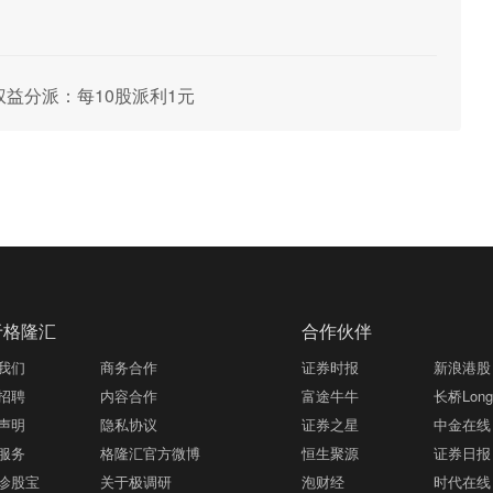
年度权益分派：每10股派利1元
于格隆汇
合作伙伴
我们
商务合作
证券时报
新浪港股
招聘
内容合作
富途牛牛
长桥LongB
声明
隐私协议
证券之星
中金在线
服务
格隆汇官方微博
恒生聚源
证券日报
诊股宝
关于极调研
泡财经
时代在线