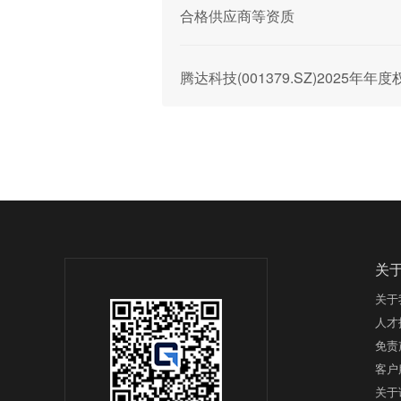
合格供应商等资质
腾达科技(001379.SZ)2025年
关
关于
人才
免责
客户
关于