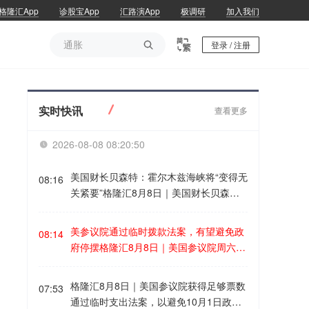
格隆汇App
诊股宝App
汇路演App
极调研
加入我们
通胀

登录 / 注册
通胀
实时快讯
查看更多
2026-08-08 08:20:51

美国财长贝森特：霍尔木兹海峡将“变得无
08:16
关紧要”格隆汇8月8日｜美国财长贝森特8
月6日在接受美国全国广播公司采访时表
示，霍尔木兹海峡永远不会恢复到原来的
美参议院通过临时拨款法案，有望避免政
08:14
样子，但他强调，这不是伊朗方面所描绘
府停摆格隆汇8月8日｜美国参议院周六通
的那种对伊朗有利的局面，而是指霍尔木
过了一项临时措施，为联邦机构提供资金
兹海峡将失去当前能源运输“咽喉要道”的
至12月11日，此举旨在避免在11月中期
格隆汇8月8日｜美国参议院获得足够票数
地位。贝森特说，在未来两年内，霍尔木
07:53
选举前数周发生灾难性的联邦政府停摆。
通过临时支出法案，以避免10月1日政府
兹海峡将“变得无关紧要”，原本通过海峡