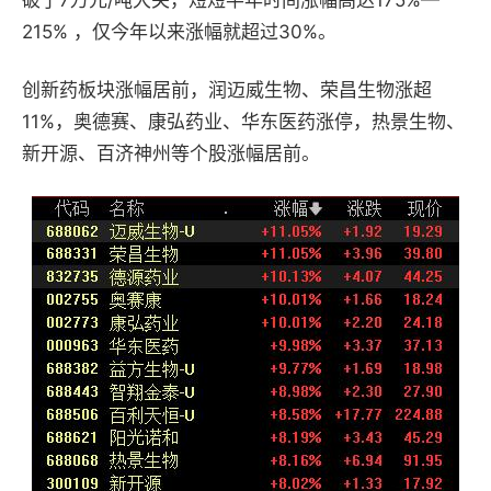
破了7万元/吨大关，短短半年时间涨幅高达175%—
215% ，仅今年以来涨幅就超过30%。
创新药板块涨幅居前，润迈威生物、荣昌生物涨超
11%，奥德赛、康弘药业、华东医药涨停，热景生物、
新开源、百济神州等个股涨幅居前。