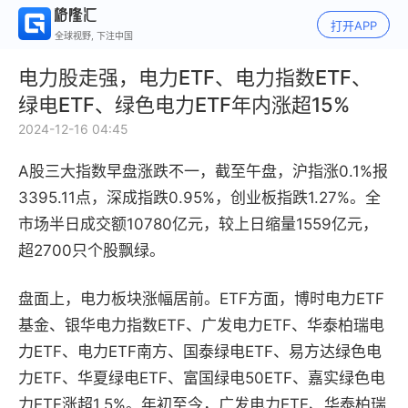
打开APP
全球视野, 下注中国
电力股走强，电力ETF、电力指数ETF、
绿电ETF、绿色电力ETF年内涨超15%
2024-12-16 04:45
A股三大指数早盘涨跌不一，截至午盘，沪指涨0.1%报
3395.11点，深成指跌0.95%，创业板指跌1.27%。全
市场半日成交额10780亿元，较上日缩量1559亿元，
超2700只个股飘绿。
盘面上，电力板块涨幅居前。ETF方面，博时电力ETF
基金、银华电力指数ETF、广发电力ETF、华泰柏瑞电
力ETF、电力ETF南方、国泰绿电ETF、易方达绿色电
力ETF、华夏绿电ETF、富国绿电50ETF、嘉实绿色电
力ETF涨超1.5%。年初至今，广发电力ETF、华泰柏瑞