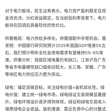
对于电力板块，民生证券表示，电力资产盈利稳定且现
金流充沛，分红收益稳定，在当前低利率背景下，电力
板块在回调后具备较优的性价比。
供需格局：电力供给多样化，供需错配中孕育机会。需
求侧：中国银行研究院预计2025年我国GDP增速5%左
右，我们预计明年全社会用电需求有望维持5%-8%增
速。供需分析：局部区域电量仍有缺口，江浙沪及广东
等省市电量硬性缺口值依旧较大，长三角、安徽、广东
等地区电力供应压力更为突出。
绿电：锚定双碳目标，关注绿电价值+装机成长性。绿
电价值：建立统一绿电市场，绿电绿证交易规模显著提
升，绿电环境溢价逐步得到体现，绿证和绿电交易收入
增厚绿电企业收益。装机增速：靠近负荷中心的分散式