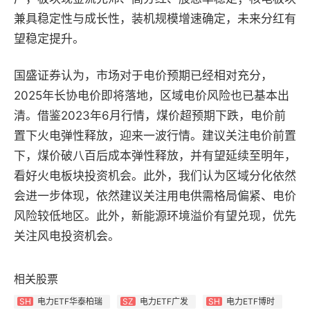
兼具稳定性与成长性，装机规模增速确定，未来分红有
望稳定提升。
国盛证券认为，市场对于电价预期已经相对充分，
2025年长协电价即将落地，区域电价风险也已基本出
清。借鉴2023年6月行情，煤价超预期下跌，电价前
置下火电弹性释放，迎来一波行情。建议关注电价前置
下，煤价破八百后成本弹性释放，并有望延续至明年，
看好火电板块投资机会。此外，我们认为区域分化依然
会进一步体现，依然建议关注用电供需格局偏紧、电价
风险较低地区。此外，新能源环境溢价有望兑现，优先
关注风电投资机会。
相关股票
电力ETF华泰柏瑞
电力ETF广发
电力ETF博时
SH
SZ
SH