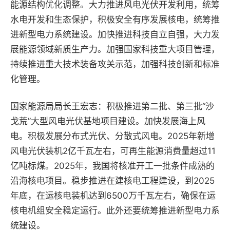
能源结构优化调整。大力推进风电光伏开发利用，统筹
水电开发和生态保护，积极安全有序发展核电，统筹推
进新型电力系统建设。加快推进科技自立自强，大力发
展能源领域新质生产力。加强国家科技重大项目管理，
持续推进重大技术装备攻关示范，加强科技创新和标准
化管理。
国家能源局局长王宏志：积极推进第二批、第三批“沙
戈荒”大型风电光伏基地项目建设。加快发展海上风
电。积极发展分布式光伏、分散式风电。2025年新增
风电光伏装机2亿千瓦左右，可再生能源消费量超过11
亿吨标煤。2025年，我国将核准开工一批条件成熟的
沿海核电项目。稳步推进在建核电工程建设，到2025
年底，在运核电装机达到6500万千瓦左右，确保在运
核电机组安全稳定运行。此外还要统筹推进新型电力系
统建设。