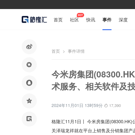
首页
社区
快讯
事件
深度

首页
>
事件详情

今米房集团(08300

术服务、相关软件及

2024年11月01日 13时59分
17,390

格隆汇11月1日丨
今米房集团(08300.HK
关泽瑞龙祥就在平台上销售及分销集团产