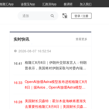
格隆汇App
诊股宝App
汇路演App
极调研
加入我们
通胀

登录 / 注册
通胀
实时快讯
查看更多
2026-08-07 16:52:54

格隆汇8月8日｜伊朗外交部发言人：特朗
16:41
普表示，美国将对伊朗采取与对委内瑞拉
所做的相同做法。不过，这里存在一个小
问题：在宣称获得“战争战利品”之前，必
OpenAI放缓Astra模型发布进程格隆汇8月
16:33
须先赢得战争，而不是陷入僵局、未能实
8日｜据Axios，OpenAI放缓Astra模型发
现其宣称的（恶意）目标、武器储备逐渐
布进程。OpenAI表示，在对即将推出的
减少，并在这一过程中失去信誉。
模型之一Astra进行内部评估后，“我们无
美国财长贝森特：霍尔木兹海峡将逐渐失
16:28
法排除其具备关键性网络能力”。在发布A
去重要性格隆汇8月8日｜美国财长贝森特