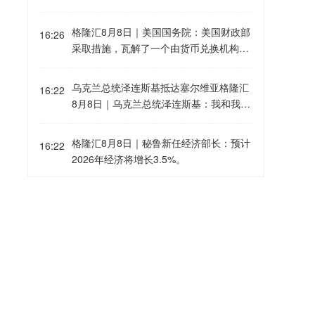
stra之前，OpenAI将扩大针对该模型的测
在谈及霍尔木兹海峡时表示：“这条海峡永
试和安全措施，并按照公司2023年首次发
远不会恢复到过去的状态，因为伊朗已经
格隆汇8月8日｜美国国务院：美国财政部
布的“准备框架”要求，放缓Astra的发布进
16:26
利用它，或者试图利用它，将其作为一
采取措施，瓦解了一个由货币兑换机构和
程，直到建立适当的安全防护措施。Ope
个‘咽喉要道’。未来两年，我们将看到这
空壳公司组成的网络。该网络曾帮助伊朗
nAI还表示，Astra并未参与Hugging Face
条海峡逐渐失去重要性。它将变成另一个
通过国际金融体系秘密转移数亿美元资
漏洞攻击事件。这可能是首个人工智能前
乌克兰总统泽连斯基抵达塞尔维亚格隆汇
普通水域。我认为，目前通过这条海峡运
16:22
金。通过这些网络，德黑兰获取石油收
沿实验室因网络安全担忧而承诺放缓自身
8月8日｜乌克兰总统泽连斯基：我和我的
输的能源中，超过50%甚至70%将改由地
入，并利用幌子公司洗钱，规避旨在遏制
AI模型开发进程的案例。
团队已抵达塞尔维亚。今明两天，我们将
下管道运输。”
其破坏稳定活动的制裁。
与总统武契奇和部长尤拉伊·马图谢克举行
格隆汇8月8日｜秘鲁新任经济部长：预计
16:22
重要会议，讨论扩大两国经济联系、与欧
2026年经济将增长3.5%。
盟的关系以及安全事务。
民主党参议员沃伦敦促企业向消费者退还
16:18
关税款项格隆汇8月8日｜苹果、亚马逊、
耐克在特朗普政府关税退款问题上遭到美
国民主党参议员沃伦的质询，沃伦在信函
格隆汇8月8日｜据塞尔维亚N1电视台：
16:10
中敦促企业向消费者退还关税款项。
乌克兰总统泽连斯基抵达塞尔维亚，开启
首次访问。
格隆汇8月8日｜通用动力旗下部门与美国
16:07